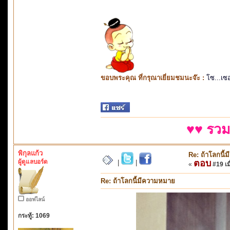
ขอบพระคุณ ที่กรุณาเยี่ยมชมนะจ๊ะ :
โซ...เซ
♥♥ รวม
พิกุลแก้ว
Re: ถ้าโลกนี
ผู้ดูแลบอร์ด
ตอบ
|
|
«
#19 เมื
Re: ถ้าโลกนี้มีความหมาย
ออฟไลน์
กระทู้: 1069