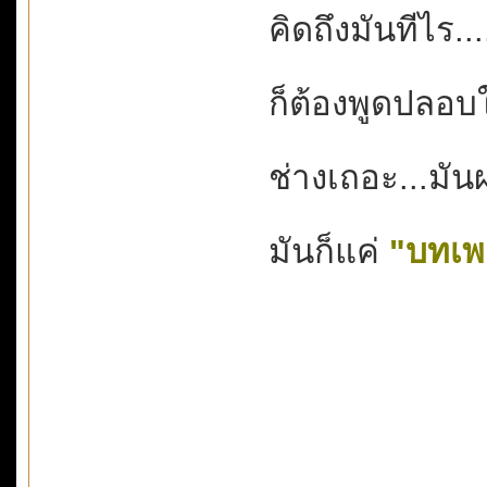
คิดถึงมันทีไร...
ก็ต้องพูดปลอบใ
ช่างเถอะ...มัน
มันก็แค่
"บทเพ