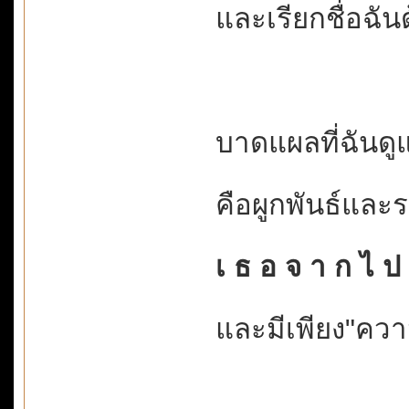
และเรียกชื่อฉัน
บาดแผลที่ฉันดู
คือผูกพันธ์และ
เ ธ อ จ า ก ไ ป ..
และมีเพียง"ความ