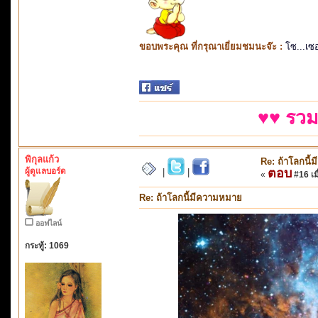
ขอบพระคุณ ที่กรุณาเยี่ยมชมนะจ๊ะ :
โซ...เซ
♥♥ รวม
พิกุลแก้ว
Re: ถ้าโลกนี
ผู้ดูแลบอร์ด
ตอบ
|
|
«
#16 เมื
Re: ถ้าโลกนี้มีความหมาย
ออฟไลน์
กระทู้: 1069