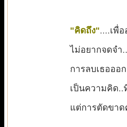
"คิดถึง"
....เพื
ไม่อยากจดจำ...
การลบเธอออกจา
เป็นความคิด..ที
แต่การตัดขาดค