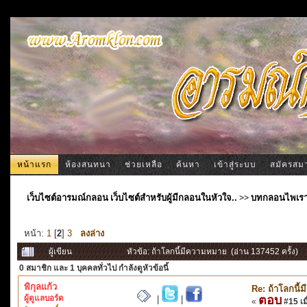
หน้าแรก
ห้องสนทนา
ช่วยเหลือ
ค้นหา
เข้าสู่ระบบ
สมัครสม
เว็บไซต์อารมณ์กลอน เว็บไซต์สำหรับผู้มีกลอนในหัวใจ..
>>
บทกลอนไพเร
หน้า:
1
[
2
]
3
ลงล่าง
ผู้เขียน
หัวข้อ: ถ้าโลกนี้มีความหมาย (อ่าน 137452 ครั้ง)
0 สมาชิก
และ 1 บุคคลทั่วไป กำลังดูหัวข้อนี้
พิกุลแก้ว
Re: ถ้าโลกนี
ผู้ดูแลบอร์ด
ตอบ
|
|
«
#15 เมื