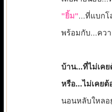
"ยิ้ม"
...ที่แบกโ
พร้อมกับ...ค
บ้าน...ที่ไม่เค
หรือ...ไม่เคยต
นอนหลับใหลอยู