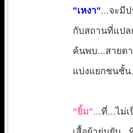
"เหงา"
...จะมี
กับสถานที่แปล
ค้นพบ...สายตาผ
แบ่งแยกชนชั้น.
"ยิ้ม"
...ที่...ไม่
เสื้อผ้าย่นยับ.