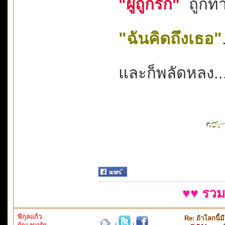
"ผู้ถูกรัก"
ถูกทำ
"ฉันคิดถึงเธอ"
และก็พลัดหลง..
♥♥ รวม
พิกุลแก้ว
Re: ถ้าโลกนี
ผู้ดูแลบอร์ด