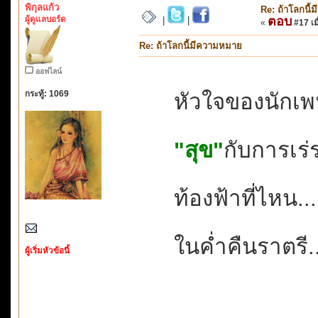
พิกุลแก้ว
Re: ถ้าโลกนี
ผู้ดูแลบอร์ด
ตอบ
|
|
«
#17 เมื
Re: ถ้าโลกนี้มีความหมาย
ออฟไลน์
กระทู้: 1069
หัวใจของนักเ
"สุข"
กับการเร่
ท้องฟ้าที่ไหน..
ในค่ำคืนราตรี.
ผู้เริ่มหัวข้อนี้