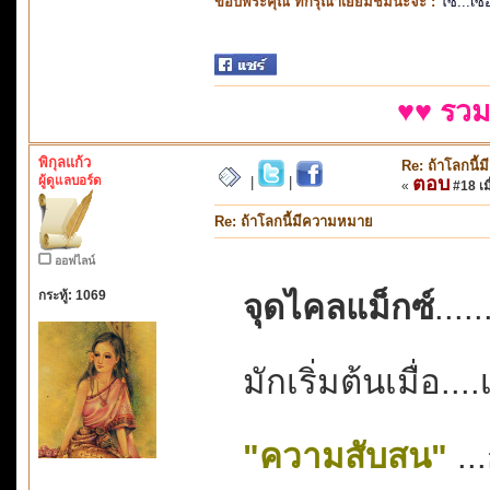
ขอบพระคุณ ที่กรุณาเยี่ยมชมนะจ๊ะ :
โซ...เซ
♥♥ รวม
พิกุลแก้ว
Re: ถ้าโลกนี
ผู้ดูแลบอร์ด
ตอบ
|
|
«
#18 เมื
Re: ถ้าโลกนี้มีความหมาย
ออฟไลน์
กระทู้: 1069
จุดไคลแม็กซ์
....
มักเริ่มต้นเมื่อ.
"ความสับสน"
..