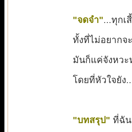
"จดจำ"
...ทุกเส
ทั้งที่ไม่อยาก
มันก็แค่จังหวะหน
โดยที่หัวใจยัง.
"บทสรุป"
ที่ฉั