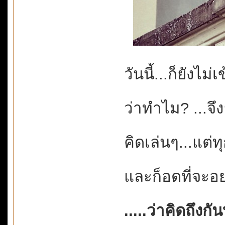
วันนี้...ก็ยังไม่
ว่าทำไม? ...จึง
คิดเล่นๆ...แต่ท
และก็อดที่จะอยา
.....ว่าคิดถึงกั