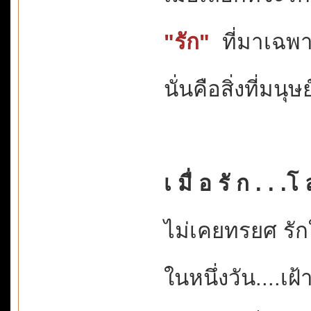
"รัก"
ที่มาเฉพ
นั่นคือสิ่งที่มน
เ มื่ อ รั ก . . .
ไม่เคยทรยศ รั
ในหนึ่งวัน....เ