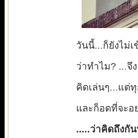
วันนี้...ก็ยังไม่
ว่าทำไม? ...จึง
คิดเล่นๆ...แต่ท
และก็อดที่จะอยา
.....ว่าคิดถึงกั