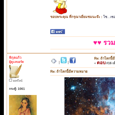
ขอบพระคุณ ที่กรุณาเยี่ยมชมนะจ๊ะ :
โซ...เซ
♥♥ รวม
พิกุลแก้ว
Re: ถ้าโลกนี
ผู้ดูแลบอร์ด
ตอบ
|
|
«
#16 เมื
Re: ถ้าโลกนี้มีความหมาย
ออฟไลน์
กระทู้: 1061