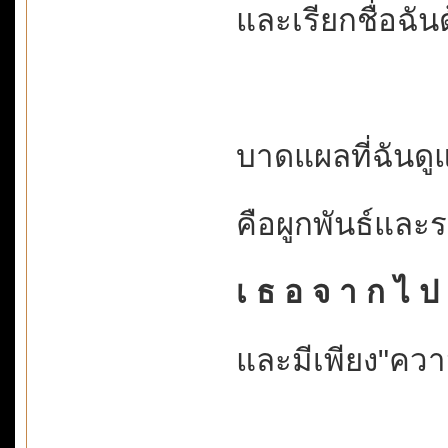
และเรียกชื่อฉัน
บาดแผลที่ฉันดู
คือผูกพันธ์และ
เ ธ อ จ า ก ไ ป ..
และมีเพียง"ความ