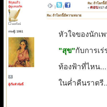
พิกุลแก้ว
Re: ถ้าโลกนี
ผู้ดูแลบอร์ด
ตอบ
|
|
«
#17 เมื
Re: ถ้าโลกนี้มีความหมาย
ออฟไลน์
กระทู้: 1061
หัวใจของนักเ
"สุข"
กับการเร่
ท้องฟ้าที่ไหน..
ในค่ำคืนราตรี.
ผู้เริ่มหัวข้อนี้