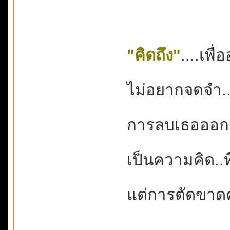
"คิดถึง"
....เพื
ไม่อยากจดจำ...
การลบเธอออกจา
เป็นความคิด..ที
แต่การตัดขาดค