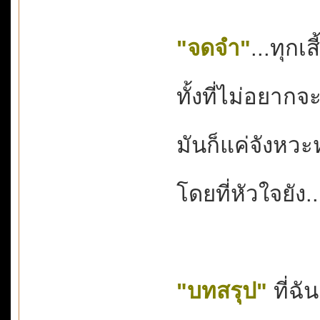
"จดจำ"
...ทุกเส
ทั้งที่ไม่อยาก
มันก็แค่จังหวะหน
โดยที่หัวใจยัง.
"บทสรุป"
ที่ฉั