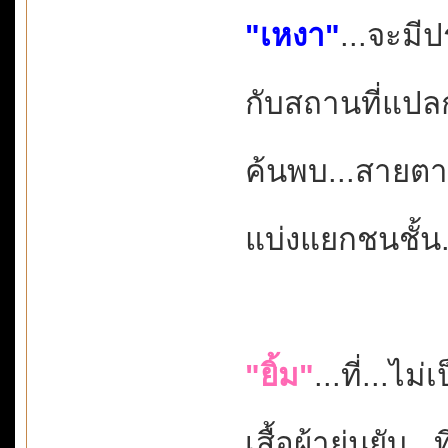
"เหงา"
...จะมี
กับสถานที่แปล
ค้นพบ...สายตาผ
แบ่งแยกชนชั้น.
"ยิ้ม"
...ที่...ไม่
เสื้อผ้าย่นยับ.