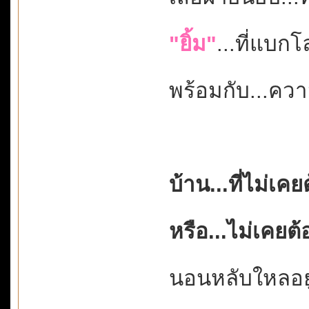
"ยิ้ม"
...ที่แบกโ
พร้อมกับ...ค
บ้าน...ที่ไม่เค
หรือ...ไม่เคยต
นอนหลับใหลอยู