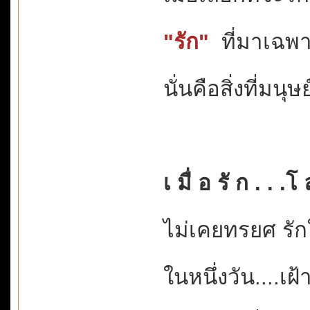
"รัก"
ที่มาเฉพ
นั่นคือสิ่งที่มน
เ มื่ อ รั ก . . .
ไม่เคยทรยศ รั
ในหนึ่งวัน....เ