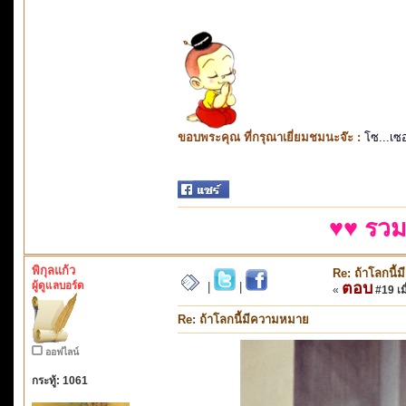
ขอบพระคุณ ที่กรุณาเยี่ยมชมนะจ๊ะ :
โซ...เซ
♥♥ รวม
พิกุลแก้ว
Re: ถ้าโลกนี
ผู้ดูแลบอร์ด
ตอบ
|
|
«
#19 เมื
Re: ถ้าโลกนี้มีความหมาย
ออฟไลน์
กระทู้: 1061