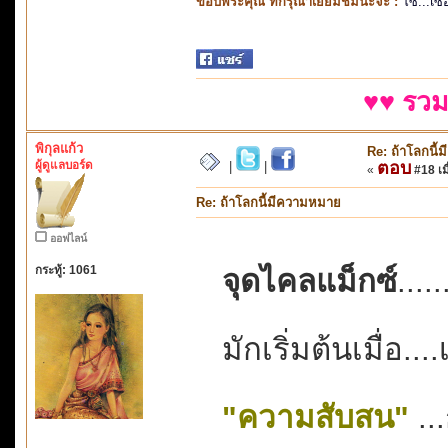
ขอบพระคุณ ที่กรุณาเยี่ยมชมนะจ๊ะ :
โซ...เซ
♥♥ รวม
พิกุลแก้ว
Re: ถ้าโลกนี
ผู้ดูแลบอร์ด
ตอบ
|
|
«
#18 เมื
Re: ถ้าโลกนี้มีความหมาย
ออฟไลน์
กระทู้: 1061
จุดไคลแม็กซ์
....
มักเริ่มต้นเมื่อ.
"ความสับสน"
..