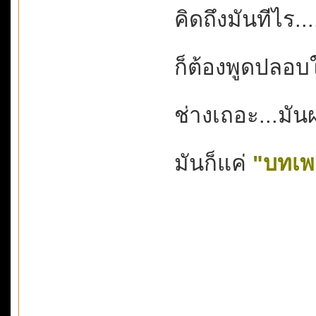
คิดถึงมันทีไร...
ก็ต้องพูดปลอบใ
ช่างเถอะ...มัน
มันก็แค่
"บทเพ