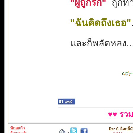
"ผู้ถูกรัก"
ถูกทำ
"ฉันคิดถึงเธอ"
และก็พลัดหลง..
♥♥ รวม
พิกุลแก้ว
Re: ถ้าโลกนี
ผู้ดูแลบอร์ด