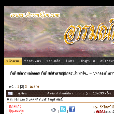
หน้าแรก
ห้องสนทนา
ช่วยเหลือ
ค้นหา
เข้าสู่ระบบ
สมัครสม
เว็บไซต์อารมณ์กลอน เว็บไซต์สำหรับผู้มีกลอนในหัวใจ..
>>
บทกลอนไพเร
หน้า:
1
[
2
]
3
ลงล่าง
ผู้เขียน
หัวข้อ: ถ้าโลกนี้มีความหมาย (อ่าน 137093 ครั้ง)
0 สมาชิก
และ 3 บุคคลทั่วไป กำลังดูหัวข้อนี้
พิกุลแก้ว
Re: ถ้าโลกนี
ผู้ดูแลบอร์ด
ตอบ
|
|
«
#15 เมื