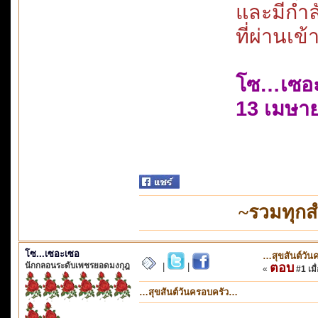
และมีกำล
ที่ผ่านเข
โซ…เซอ
13 เมษา
~รวมทุกส
โซ...เซอะเซอ
…สุขสันต์วั
นักกลอนระดับเพชรยอดมงกุฎ
ตอบ
|
|
«
#1 เมื่
…สุขสันต์วันครอบครัว…