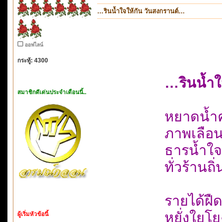
…รินน้ำใจให้กัน วันสงกรานต์…
ออฟไลน์
กระทู้: 4300
…รินน้ำใ
สมาชิกดีเด่นประจำเดือนนี้..
หยาดน้ำค
ภาพเลือน
ธารน้ำใจ
ทั่วร้าน
รายได้ฝื
หยั่งใยโ
ผู้เริ่มหัวข้อนี้