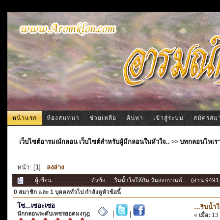
หน้าแรก
ห้องสนทนา
ช่วยเหลือ
ค้นหา
เข้าสู่ระบบ
สมัครสม
เว็บไซต์อารมณ์กลอน เว็บไซต์สำหรับผู้มีกลอนในหัวใจ..
>>
บทกลอนไพเร
หน้า: [
1
]
ลงล่าง
ผู้เขียน
หัวข้อ: …รินน้ำใจให้กัน วันสงกรานต์… (อ่าน 9491 ค
0 สมาชิก
และ 1 บุคคลทั่วไป กำลังดูหัวข้อนี้
โซ...เซอะเซอ
…รินน้ำใ
นักกลอนระดับเพชรยอดมงกุฎ
|
|
«
เมื่อ:
13 