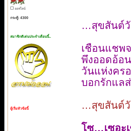
ออฟไลน์
กระทู้: 4300
…สุขสันต์
สมาชิกดีเด่นประจำเดือนนี้..
เชือนแชพจน
พึงออดอ้อ
วันแห่งคร
บอกรักแลส
…สุขสันต์
ผู้เริ่มหัวข้อนี้
โซ…เซอะเ