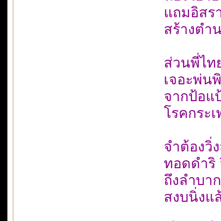
แถมอิสรา
สร้างตำน
ส่วนพี่ไท
เจอะพ่นพ
จากป้อแป
โรคกระเพา
จำต้องวิ่ง
ทอดดำริ 
ถึงลำบาก
สงบนิ่งแ