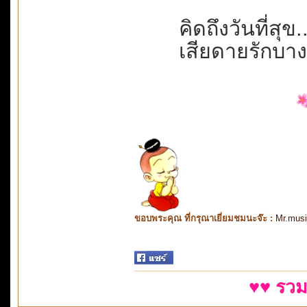
คิดถึงวันที่สุข.
เสียดายรักบาง
ขอบพระคุณ ที่กรุณาเยี่ยมชมนะจ๊ะ :
Mr.mus
♥♥ รวม