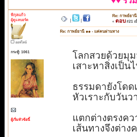
♥♥ รวม
พิกุลแก้ว
Re: กาพย์ยานี
ผู้ดูแลบอร์ด
ตอบ
|
|
«
#21 เมื
Re: กาพย์ยานี ๑๑ - แค่คนผ่านทาง
ออฟไลน์
กระทู้: 1061
โลกสวยด้วยมุม
เสาะหาสิ่งเป็นไป
ธรรมดายังโดดเด่
หัวเราะกับวันวาน
แตกต่างตรงความ
ผู้เริ่มหัวข้อนี้
เส้นทางจึงต่างคน