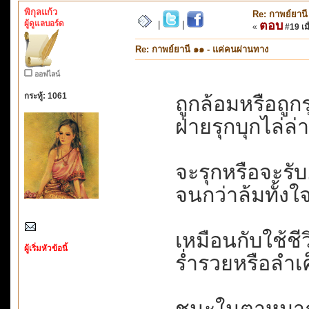
พิกุลแก้ว
Re: กาพย์ยานี
ผู้ดูแลบอร์ด
ตอบ
|
|
«
#19 เมื
Re: กาพย์ยานี ๑๑ - แค่คนผ่านทาง
ออฟไลน์
กระทู้: 1061
ถูกล้อมหรือถูก
ฝ่ายรุกบุกไล่ล่า
จะรุกหรือจะรับ..
จนกว่าล้มทั้งใจ
เหมือนกับใช้ชีวิ
ผู้เริ่มหัวข้อนี้
ร่ำรวยหรือลำเค
ชนะในตาหมาก..