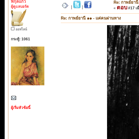
พิกุลแก้ว
Re: กาพย์ยานี
ผู้ดูแลบอร์ด
ตอบ
|
|
«
#17 เมื
Re: กาพย์ยานี ๑๑ - แค่คนผ่านทาง
ออฟไลน์
กระทู้: 1061
ผู้เริ่มหัวข้อนี้