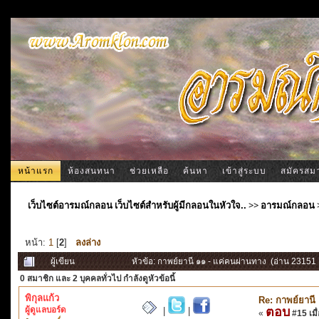
หน้าแรก
ห้องสนทนา
ช่วยเหลือ
ค้นหา
เข้าสู่ระบบ
สมัครสม
เว็บไซต์อารมณ์กลอน เว็บไซต์สำหรับผู้มีกลอนในหัวใจ..
>>
อารมณ์กลอน
หน้า:
1
[
2
]
ลงล่าง
ผู้เขียน
หัวข้อ: กาพย์ยานี ๑๑ - แค่คนผ่านทาง (อ่าน 23151 ค
0 สมาชิก
และ 2 บุคคลทั่วไป กำลังดูหัวข้อนี้
พิกุลแก้ว
Re: กาพย์ยานี
ผู้ดูแลบอร์ด
ตอบ
|
|
«
#15 เมื่