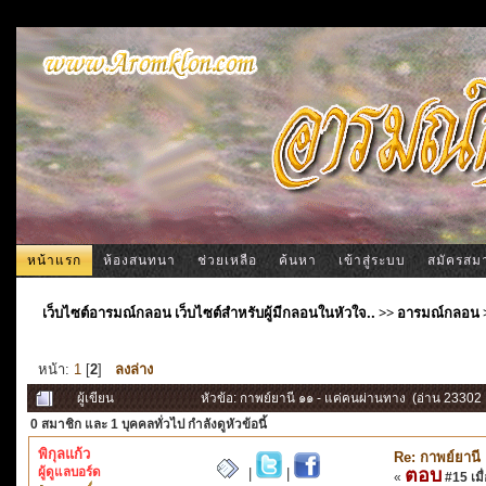
หน้าแรก
ห้องสนทนา
ช่วยเหลือ
ค้นหา
เข้าสู่ระบบ
สมัครสม
เว็บไซต์อารมณ์กลอน เว็บไซต์สำหรับผู้มีกลอนในหัวใจ..
>>
อารมณ์กลอน
หน้า:
1
[
2
]
ลงล่าง
ผู้เขียน
หัวข้อ: กาพย์ยานี ๑๑ - แค่คนผ่านทาง (อ่าน 23302 ค
0 สมาชิก
และ 1 บุคคลทั่วไป กำลังดูหัวข้อนี้
พิกุลแก้ว
Re: กาพย์ยานี
ผู้ดูแลบอร์ด
ตอบ
|
|
«
#15 เมื่