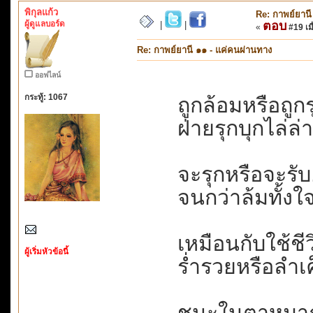
พิกุลแก้ว
Re: กาพย์ยานี
ผู้ดูแลบอร์ด
ตอบ
|
|
«
#19 เมื
Re: กาพย์ยานี ๑๑ - แค่คนผ่านทาง
ออฟไลน์
กระทู้: 1067
ถูกล้อมหรือถูก
ฝ่ายรุกบุกไล่ล่า
จะรุกหรือจะรับ..
จนกว่าล้มทั้งใจ
เหมือนกับใช้ชีวิ
ผู้เริ่มหัวข้อนี้
ร่ำรวยหรือลำเค
ชนะในตาหมาก..