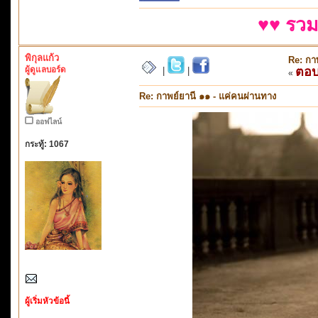
♥♥ รวม
พิกุลแก้ว
Re: กา
ผู้ดูแลบอร์ด
ตอ
|
|
«
Re: กาพย์ยานี ๑๑ - แค่คนผ่านทาง
ออฟไลน์
กระทู้: 1067
ผู้เริ่มหัวข้อนี้