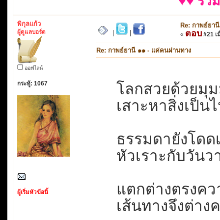
♥♥ รวม
พิกุลแก้ว
Re: กาพย์ยานี
ผู้ดูแลบอร์ด
ตอบ
|
|
«
#21 เมื
Re: กาพย์ยานี ๑๑ - แค่คนผ่านทาง
ออฟไลน์
กระทู้: 1067
โลกสวยด้วยมุม
เสาะหาสิ่งเป็นไป
ธรรมดายังโดดเด่
หัวเราะกับวันวาน
แตกต่างตรงความ
ผู้เริ่มหัวข้อนี้
เส้นทางจึงต่างคน