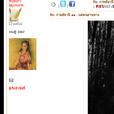
พิกุลแก้ว
Re: กาพย์ยานี
ผู้ดูแลบอร์ด
ตอบ
|
|
«
#17 เมื
Re: กาพย์ยานี ๑๑ - แค่คนผ่านทาง
ออฟไลน์
กระทู้: 1067
ผู้เริ่มหัวข้อนี้