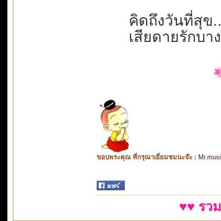
คิดถึงวันที่สุข.
เสียดายรักบาง
ขอบพระคุณ ที่กรุณาเยี่ยมชมนะจ๊ะ :
Mr.mus
♥♥ รวม