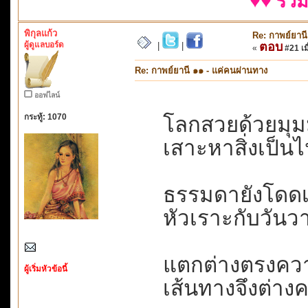
♥♥ รวม
พิกุลแก้ว
Re: กาพย์ยานี
ผู้ดูแลบอร์ด
ตอบ
|
|
«
#21 เมื
Re: กาพย์ยานี ๑๑ - แค่คนผ่านทาง
ออฟไลน์
กระทู้: 1070
โลกสวยด้วยมุม
เสาะหาสิ่งเป็นไป
ธรรมดายังโดดเด่
หัวเราะกับวันวาน
แตกต่างตรงความ
ผู้เริ่มหัวข้อนี้
เส้นทางจึงต่างคน