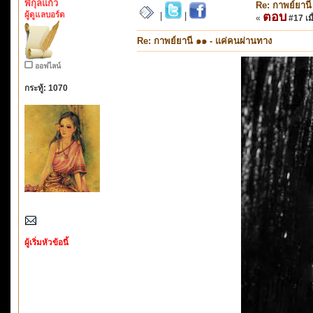
พิกุลแก้ว
Re: กาพย์ยานี
ผู้ดูแลบอร์ด
ตอบ
|
|
«
#17 เมื
Re: กาพย์ยานี ๑๑ - แค่คนผ่านทาง
ออฟไลน์
กระทู้: 1070
ผู้เริ่มหัวข้อนี้