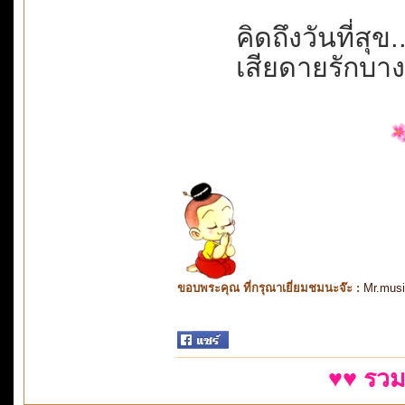
คิดถึงวันที่สุข.
เสียดายรักบาง
ขอบพระคุณ ที่กรุณาเยี่ยมชมนะจ๊ะ :
Mr.mus
♥♥ รวม