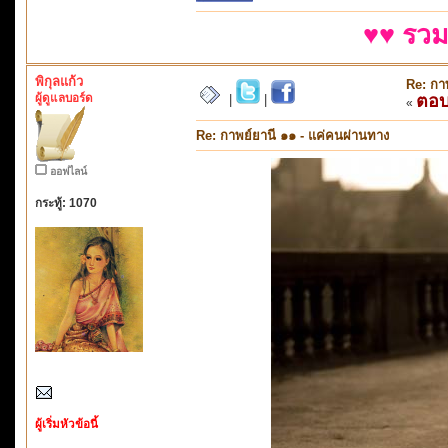
♥♥ รวม
พิกุลแก้ว
Re: กา
ผู้ดูแลบอร์ด
ตอ
|
|
«
Re: กาพย์ยานี ๑๑ - แค่คนผ่านทาง
ออฟไลน์
กระทู้: 1070
ผู้เริ่มหัวข้อนี้