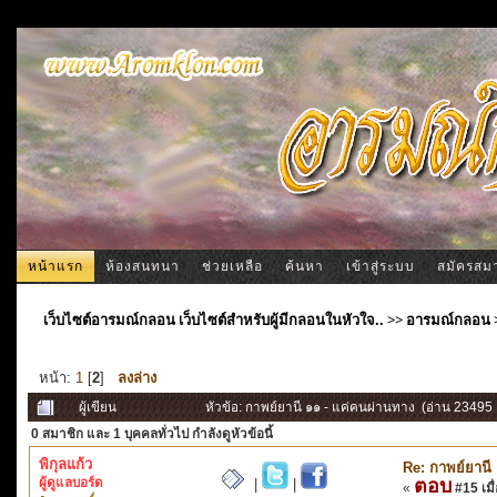
หน้าแรก
ห้องสนทนา
ช่วยเหลือ
ค้นหา
เข้าสู่ระบบ
สมัครสม
เว็บไซต์อารมณ์กลอน เว็บไซต์สำหรับผู้มีกลอนในหัวใจ..
>>
อารมณ์กลอน
หน้า:
1
[
2
]
ลงล่าง
ผู้เขียน
หัวข้อ: กาพย์ยานี ๑๑ - แค่คนผ่านทาง (อ่าน 23495 ค
0 สมาชิก
และ 1 บุคคลทั่วไป กำลังดูหัวข้อนี้
พิกุลแก้ว
Re: กาพย์ยานี
ผู้ดูแลบอร์ด
ตอบ
|
|
«
#15 เมื่