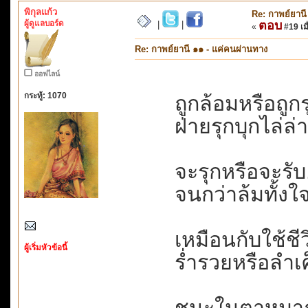
พิกุลแก้ว
Re: กาพย์ยานี
ผู้ดูแลบอร์ด
ตอบ
|
|
«
#19 เมื
Re: กาพย์ยานี ๑๑ - แค่คนผ่านทาง
ออฟไลน์
กระทู้: 1070
ถูกล้อมหรือถูก
ฝ่ายรุกบุกไล่ล่า
จะรุกหรือจะรับ..
จนกว่าล้มทั้งใจ
เหมือนกับใช้ชีวิ
ผู้เริ่มหัวข้อนี้
ร่ำรวยหรือลำเค
ชนะในตาหมาก..