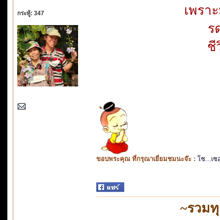
เพราะ
กระทู้: 347
ร
ชี
ขอบพระคุณ ที่กรุณาเยี่ยมชมนะจ๊ะ :
โซ...เซ
~รวมท