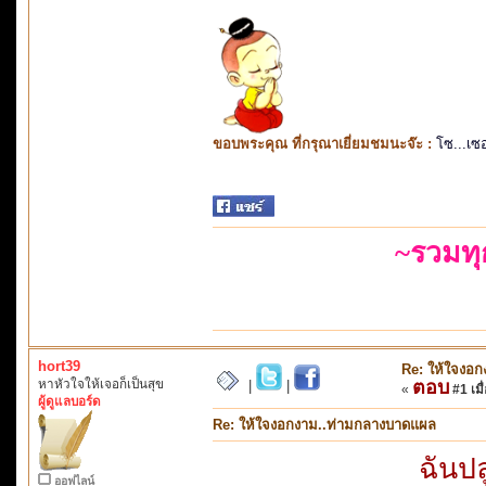
ขอบพระคุณ ที่กรุณาเยี่ยมชมนะจ๊ะ :
โซ...เซ
~รวมท
hort39
Re: ให้ใจงอ
หาหัวใจให้เจอก็เป็นสุข
ตอบ
|
|
«
#1 เมื่
ผู้ดูแลบอร์ด
Re: ให้ใจงอกงาม..ท่ามกลางบาดแผล
ฉันปล
ออฟไลน์