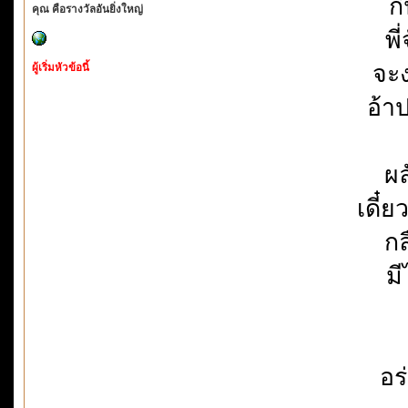
ก
คุณ คือรางวัลอันยิ่งใหญ่
พี
จะง
ผู้เริ่มหัวข้อนี้
อ้า
ผล
เดี๋ย
กล
มี
อร