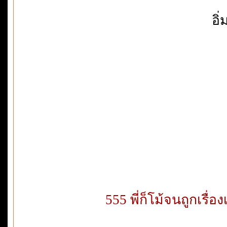
อิ
555 พี่ก็โม้จนถูกเรื