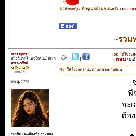
ขอบพระคุณ ที่กรุณาเยี่ยมชมนะจ๊ะ :
masapa
~รวมท
masapaer
Re: ให้ใจงอ
หนึ่งวินาทีในหัวใจคน..ไม่เท่า
ตอบ
|
|
«
#6 เมื่
บรรณารักษ์
Re: ให้ใจงอกงาม..ท่ามกลางบาดแผล
ออฟไลน์
ช
กระทู้: 1779
พื
จะเ
ต้อ
รอยยิ้มและเสียงหัวเราะของ