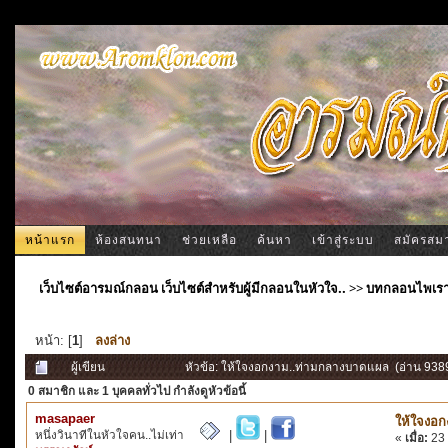
หน้าแรก
ห้องสนทนา
ช่วยเหลือ
ค้นหา
เข้าสู่ระบบ
สมัครสม
เว็บไซต์อารมณ์กลอน เว็บไซต์สำหรับผู้มีกลอนในหัวใจ..
>>
บทกลอนไพเร
หน้า: [
1
]
ลงล่าง
ผู้เขียน
หัวข้อ: ให้ใจงอกงาม..ท่ามกลางบาดแผล (อ่าน 9389 
0 สมาชิก
และ 1 บุคคลทั่วไป กำลังดูหัวข้อนี้
masapaer
ให้ใจงอ
หนึ่งวินาทีในหัวใจคน..ไม่เท่า
|
|
«
เมื่อ:
23 