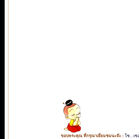
ขอบพระคุณ ที่กรุณาเยี่ยมชมนะจ๊ะ :
โซ...เซ