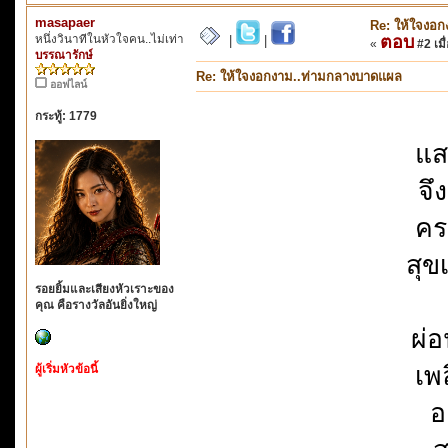
masapaer
Re: ให้ใจงอ
หนึ่งวินาทีในหัวใจคน..ไม่เท่า
ตอบ
|
|
«
#2 เมื่
บรรณารักษ์
Re: ให้ใจงอกงาม..ท่ามกลางบาดแผล
ออฟไลน์
กระทู้: 1779
แส
จึ
คร
สุข
รอยยิ้มและเสียงหัวเราะของ
คุณ คือรางวัลอันยิ่งใหญ่
ผ่
เพ
ผู้เริ่มหัวข้อนี้
อ