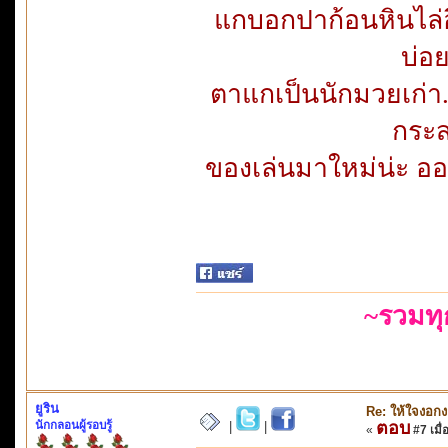
แกบอกปาก้อนหินไล่อีก
บ่อ
ตาแกเป็นนักมวยเก่า..แ
กระส
ของเล่นมาใหม่น่ะ ออ
~รวมท
ยูริน
Re: ให้ใจงอก
นักกลอนผู้รอบรู้
ตอบ
|
|
«
#7 เมื่