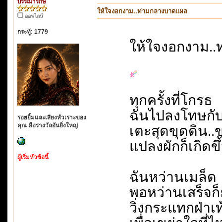
บรรณารักษ์
ให้ใจงอกงาม..ท่ามกลางบาดแผล
ออฟไลน์
กระทู้: 1779
ให้ใจงอกงาม.
ทุกครั้งที่โกรธ
ฉันไปลงโทษกั
รอยยิ้มและเสียงหัวเราะของ
คุณ คือรางวัลอันยิ่งใหญ่
เตะสุดขุดดิน..
แปลงผักก็เกิดขึ
ผู้เริ่มหัวข้อนี้
ฉันหว่านเมล็ด
พอหว่านเสร็จก
วิ่งกระแทกฝ่าเ