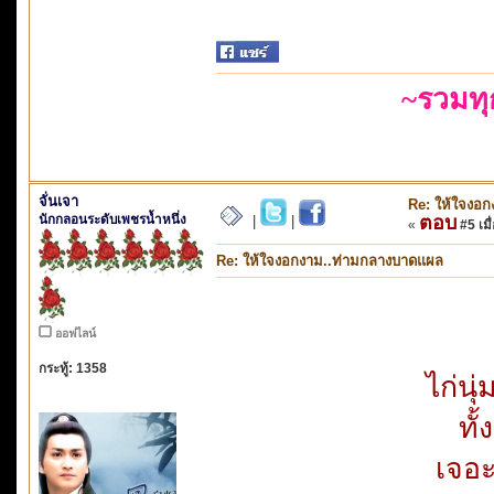
~รวมท
จั่นเจา
Re: ให้ใจงอ
นักกลอนระดับเพชรน้ำหนึ่ง
ตอบ
|
|
«
#5 เมื่
Re: ให้ใจงอกงาม..ท่ามกลางบาดแผล
ออฟไลน์
กระทู้: 1358
ไก่นุ
ทั
เจอะ