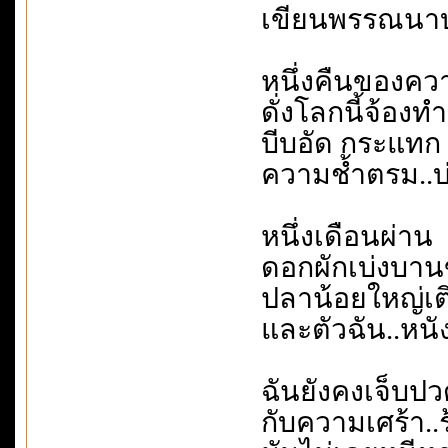
เขียนพรรณนา
หนึ่งคืนของค
ดั่งโลกนี้จ้อง
บีบอัด กระแทก
ความช้ำตรม..บ
หนึ่งเดือนผ่าน
ดอกผักเบ่งบานข้
ปลาน้อยใหญ่เติ
และตัวฉัน..หนั
ฉันยังคงเจ็บปว
กับความเศร้า.