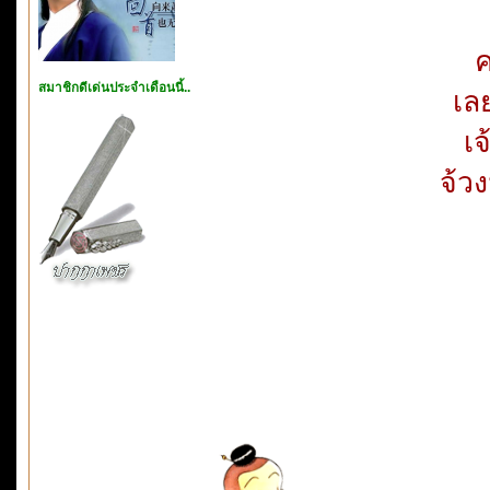
ค
สมาชิกดีเด่นประจำเดือนนี้..
เล
เ
จ้วง