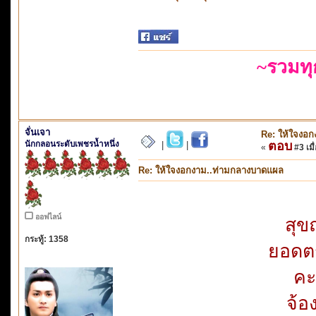
~รวมท
จั่นเจา
Re: ให้ใจงอ
นักกลอนระดับเพชรน้ำหนึ่ง
ตอบ
|
|
«
#3 เมื่
Re: ให้ใจงอกงาม..ท่ามกลางบาดแผล
ออฟไลน์
สุข
กระทู้: 1358
ยอดตร
คะ
จ้อ