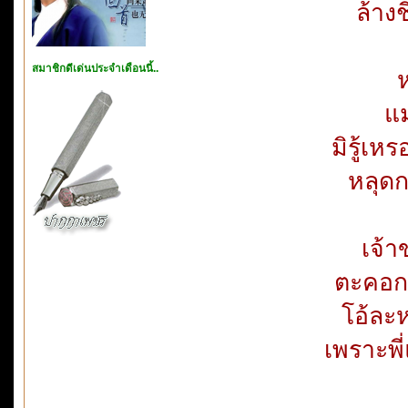
ล้าง
สมาชิกดีเด่นประจำเดือนนี้..
แม
มิรู้เห
หลุดก
เจ้
ตะคอกต
โอ้ละ
เพราะพี