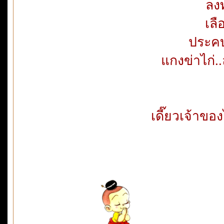
ลง
เลื
ประคบ
แกงข่าไก่.
เดี๊ยวเจ้าข