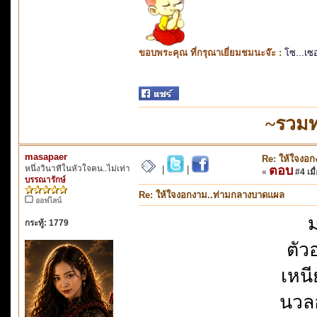
ขอบพระคุณ ที่กรุณาเยี่ยมชมนะจ๊ะ :
โซ...เซ
~รวมท
masapaer
Re: ให้ใจงอ
หนึ่งวินาทีในหัวใจคน..ไม่เท่า
ตอบ
|
|
«
#4 เมื่
บรรณารักษ์
Re: ให้ใจงอกงาม..ท่ามกลางบาดแผล
ออฟไลน์
ม
กระทู้: 1779
ตัว
เหนี
นวล