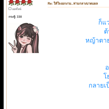
Re: ให้ใจงอกงาม..ท่ามกลางบาดแผล
ออฟไลน์
กระทู้: 330
ก็แ
ต
หญ้าตา
อ
โ
กลายเป็