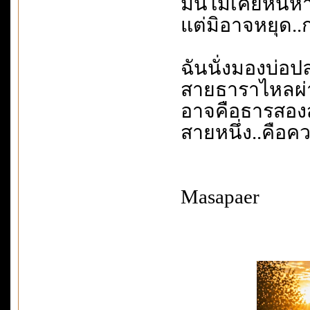
มันไม่เคยหนีห
แต่มิอาจหยุด.
ฉันนั่งมองบ่อป
สายธาราไหลผ่
อาจคือธารสองสา
สายหนึ่ง..คือคว
Masapaer