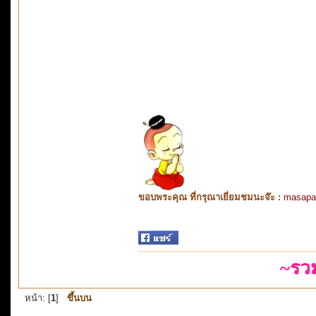
ขอบพระคุณ ที่กรุณาเยี่ยมชมนะจ๊ะ :
masapa
~รว
หน้า: [
1
]
ขึ้นบน