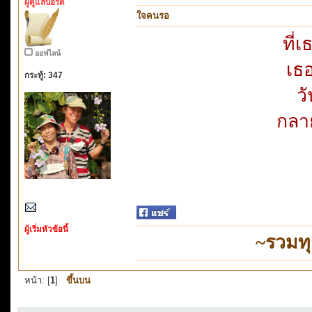
ผู้ดูแลบอร์ด
ใจคนรอ
ที่
ออฟไลน์
เธ
กระทู้: 347
ว
กลาย
ผู้เริ่มหัวข้อนี้
~รวมท
หน้า: [
1
]
ขึ้นบน