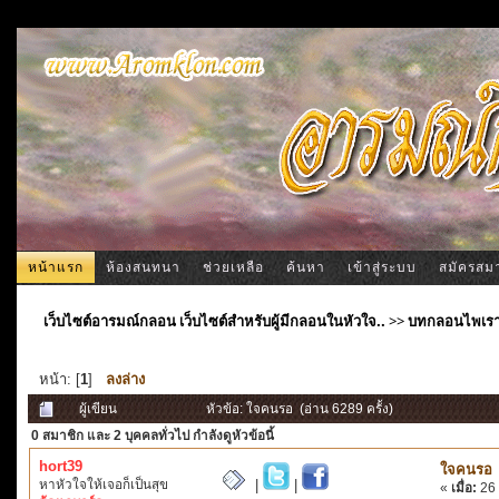
หน้าแรก
ห้องสนทนา
ช่วยเหลือ
ค้นหา
เข้าสู่ระบบ
สมัครสม
เว็บไซต์อารมณ์กลอน เว็บไซต์สำหรับผู้มีกลอนในหัวใจ..
>>
บทกลอนไพเร
หน้า: [
1
]
ลงล่าง
ผู้เขียน
หัวข้อ: ใจคนรอ (อ่าน 6289 ครั้ง)
0 สมาชิก
และ 2 บุคคลทั่วไป กำลังดูหัวข้อนี้
hort39
ใจคนรอ
หาหัวใจให้เจอก็เป็นสุข
|
|
«
เมื่อ:
26 