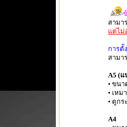
ข
สามาร
แต่ไม
การตั
สามาร
A5 (แน
• ขนาด
• เหม
• ดูก
A4