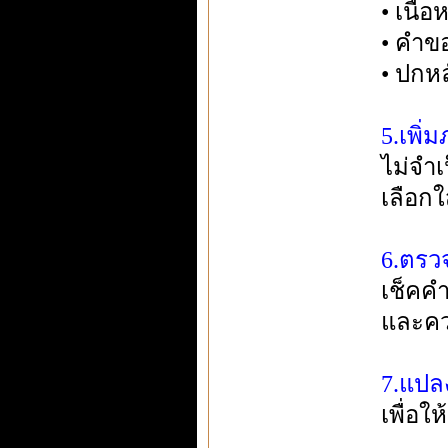
• เนื้
• คำข
• ปกหล
5.เพิ
ไม่จำเ
เลือก
6.ตรว
เช็คค
และคว
7.แปล
เพื่อใ