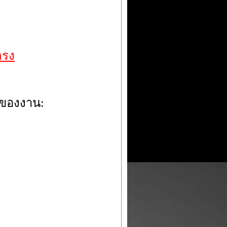
ตรง
ของงาน: