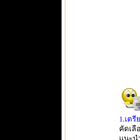
1.เตรี
คัดเลื
แนะนำ