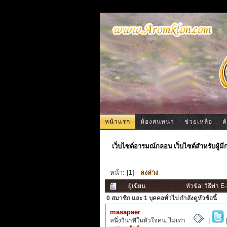
หน้าแรก
ห้องสนทนา
ช่วยเหลือ
ค
เว็บไซต์อารมณ์กลอน เว็บไซต์สำหรับผู้ม
หน้า: [
1
]
ลงล่าง
ผู้เขียน
หัวข้อ: วิธีทำ E
0 สมาชิก
และ 1 บุคคลทั่วไป กำลังดูหัวข้อนี้
masapaer
หนึ่งวินาทีในหัวใจคน..ไม่เท่า
|