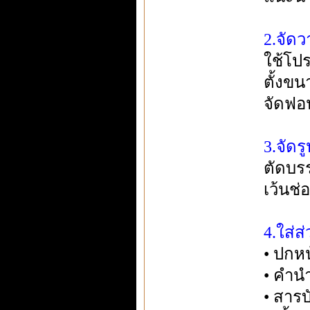
2.จัด
ใช้โปร
ตั้งขน
จัดฟอ
3.จัดร
ตัดบรร
เว้นช่
4.ใส่
• ปกหน
• คำน
• สาร