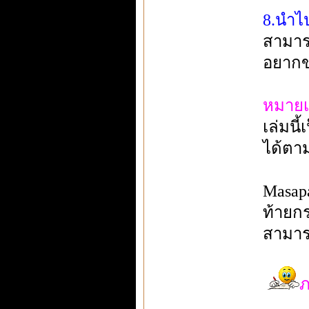
8.นำไ
สามาร
อยากข
หมายเ
เล่มน
ได้ตา
Masapa
ท้ายกร
สามาร
ภ