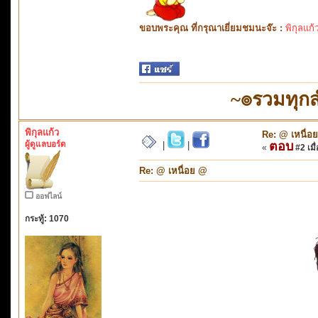
ขอบพระคุณ ที่กรุณาเยี่ยมชมนะจ๊ะ :
พิกุลแก้
~๏รวมทุก
พิกุลแก้ว
Re: @ เหนื่อ
ผู้ดูแลบอร์ด
ตอบ
|
|
«
#2 เมื่
Re: @ เหนื่อย @
ออฟไลน์
กระทู้: 1070