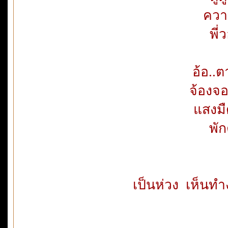
ควา
พี่
อ้อ..ต
จ้องจอ
แสงมื
พัก
เป็นห่วง เห็นท