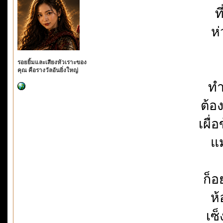
ท
ห่
รอยยิ้มและเสียงหัวเราะของ
คุณ คือรางวัลอันยิ่งใหญ่
ทำ
ต้อ
เผื
แม
ก็อ
ห้
เซ็