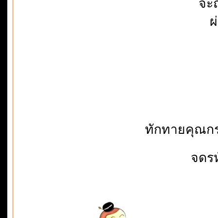
จะถ
ผ
ทักทายคุณกร
จดรห