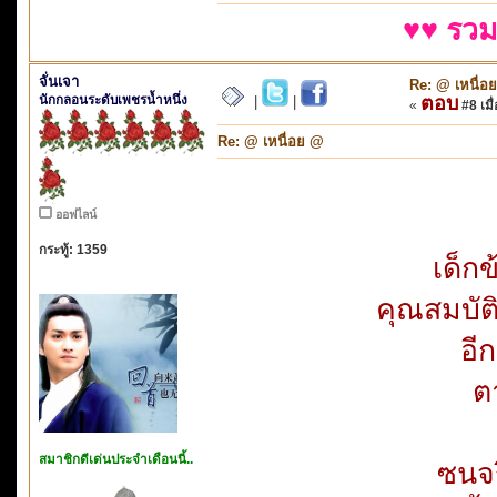
♥♥ รวม
จั่นเจา
Re: @ เหนื่อ
นักกลอนระดับเพชรน้ำหนึ่ง
ตอบ
|
|
«
#8 เมื่
Re: @ เหนื่อย @
ออฟไลน์
กระทู้: 1359
เด็กข
คุณสมบัติ
อี
ตา
สมาชิกดีเด่นประจำเดือนนี้..
ซนจร