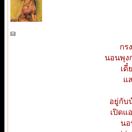
กรง
นอนพุง
เดี
แส
อยู่กั
เปิดแ
นอ