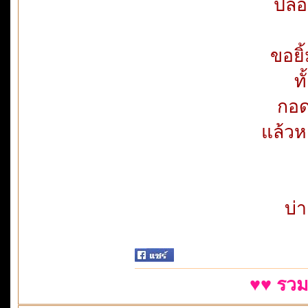
ปล่
ขอยิ
ทั
กอด
แล้วห
บ่า
♥♥ รวม