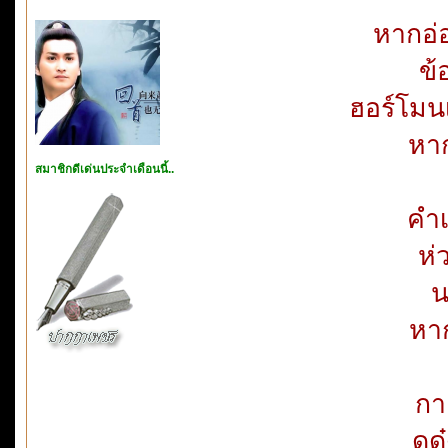
หากอ่อ
ข้
ฮอร์โมน
หาก
สมาชิกดีเด่นประจำเดือนนี้..
คำเ
ห่
น
หาก
กา
ดูด