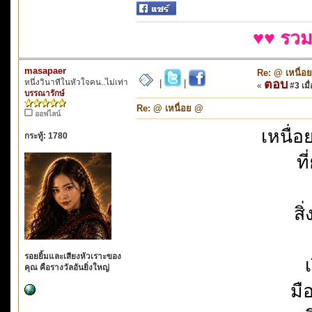
♥♥ รวม
masapaer
Re: @ เหนื่อ
หนึ่งวินาทีในหัวใจคน..ไม่เท่า
ตอบ
|
|
«
#3 เมื่
บรรณารักษ์
Re: @ เหนื่อย @
ออฟไลน์
เหนื่
กระทู้: 1780
ท
สิ
รอยยิ้มและเสียงหัวเราะของ
เ
คุณ คือรางวัลอันยิ่งใหญ่
มื