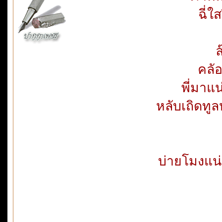
ฉี่ใ
ล
คลัอ
พี่มาแน
หลับเถิดทูล
บ่ายโมงแน่