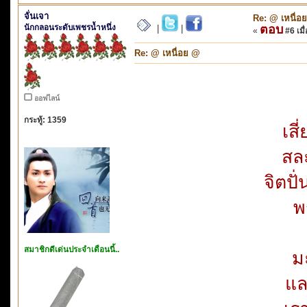
จั่นเจา
Re: @ เหนื่อ
นักกลอนระดับเพชรน้ำหนึ่ง
ตอบ
|
|
«
#6 เมื่
Re: @ เหนื่อย @
ออฟไลน์
กระทู้: 1359
เสี
สล
จิตปั
พ
สมาชิกดีเด่นประจำเดือนนี้..
ม
แล