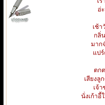
เรา
อ่ะ
เช้
กลิ
มากจ
แปร์
ตกต
เสียงลูก
เจ้
นั่งเก้าอ