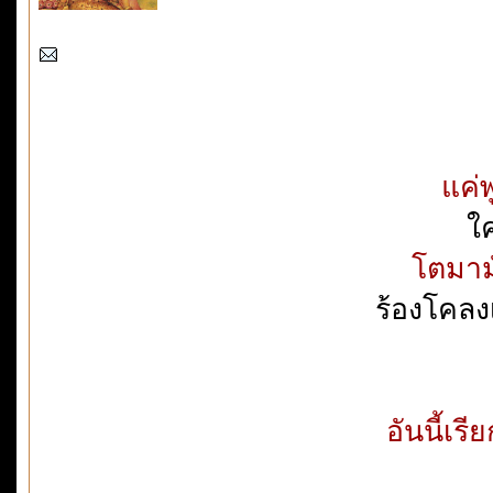
แค่พ
ใค
โตมาม
ร้องโคลง
อันนี้เรี