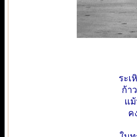
ระเ
ก้า
แม้
คง
ในทุ