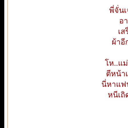
พี่จั่
อา
เสร
ผ้าอ
โห..แม
ตีหน้า
นี่หาแ
หนีเถ