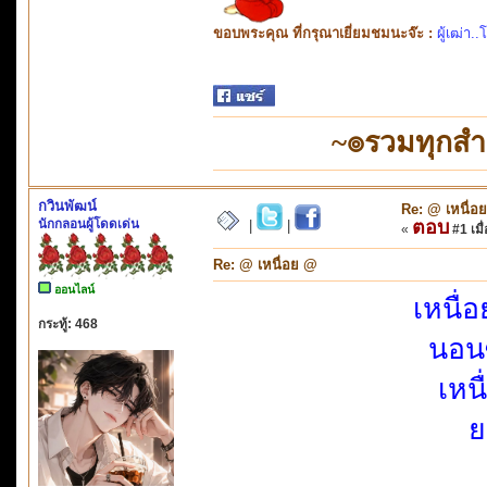
ขอบพระคุณ ที่กรุณาเยี่ยมชมนะจ๊ะ :
ผู้เฒ่า..
~๏รวมทุกส
กวินพัฒน์
Re: @ เหนื่อ
นักกลอนผู้โดดเด่น
ตอบ
|
|
«
#1 เมื่
Re: @ เหนื่อย @
ออนไลน์
เหนื่อ
กระทู้: 468
นอน
เหน
ย