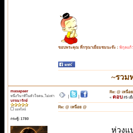
ขอบพระคุณ ที่กรุณาเยี่ยมชมนะจ๊ะ :
พิกุลแก้
~รวมท
masapaer
Re: @ เหนื่อ
หนึ่งวินาทีในหัวใจคน..ไม่เท่า
ตอบ
|
|
«
#5 เมื่
บรรณารักษ์
Re: @ เหนื่อย @
ออฟไลน์
กระทู้: 1780
ห่วงแ