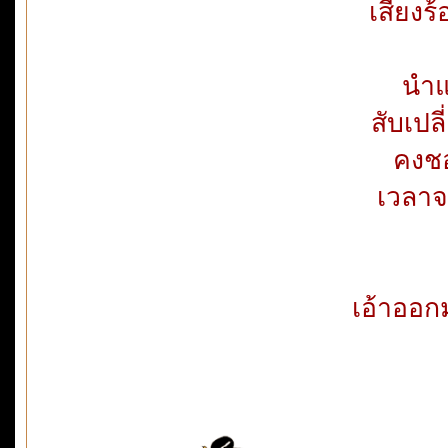
เสียงร
นำแ
สับเปล
คงชอ
เวลาจ
เอ้าออกม