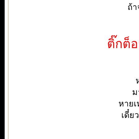
ถ้า
ติ๊กต็
ม
หายเห
เดี๋