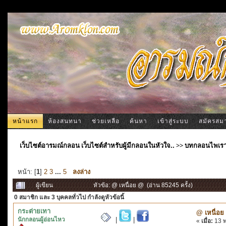
หน้าแรก
ห้องสนทนา
ช่วยเหลือ
ค้นหา
เข้าสู่ระบบ
สมัครสม
เว็บไซต์อารมณ์กลอน เว็บไซต์สำหรับผู้มีกลอนในหัวใจ..
>>
บทกลอนไพเร
หน้า: [
1
]
2
3
...
5
ลงล่าง
ผู้เขียน
หัวข้อ: @ เหนื่อย @ (อ่าน 85245 ครั้ง)
0 สมาชิก
และ 3 บุคคลทั่วไป กำลังดูหัวข้อนี้
กระต่ายเทา
@ เหนื่อย
นักกลอนผู้อ่อนไหว
|
|
«
เมื่อ:
13 พ