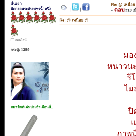
จั่นเจา
Re: @ เหนื่อ
นักกลอนระดับเพชรน้ำหนึ่ง
ตอบ
|
|
«
#10 เมื
Re: @ เหนื่อย @
ออฟไลน์
กระทู้: 1359
มอง
หนาวนะค
รี
ไม่
สมาชิกดีเด่นประจำเดือนนี้..
ปิ
แ
ภาพมื