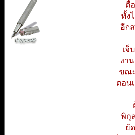
ดื้
ทั้
อีกส
เจ็
งาน
ขณะ
ตอนเง
พิก
ยั