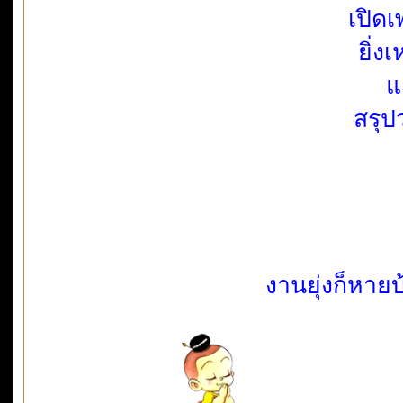
เปิด
ยิ่ง
แ
สรุปว
งานยุ่งก็หาย