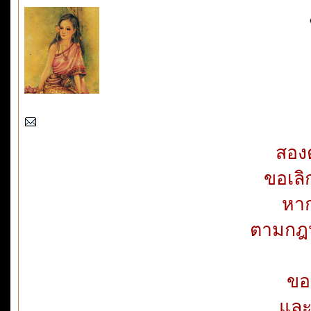
สอง
ขอเลิ
หาก
ตามกฎห
ขอ
และ