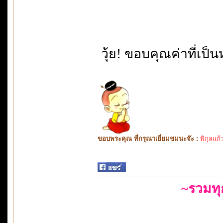
วุ้ย! ขอบคุณค่าที่เป็นห
ขอบพระคุณ ที่กรุณาเยี่ยมชมนะจ๊ะ :
พิกุลแก้
~รวมท