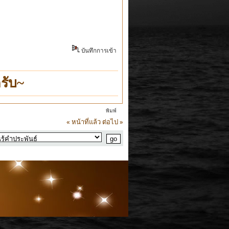
บันทึกการเข้า
รับ~
พิมพ์
« หน้าที่แล้ว
ต่อไป »