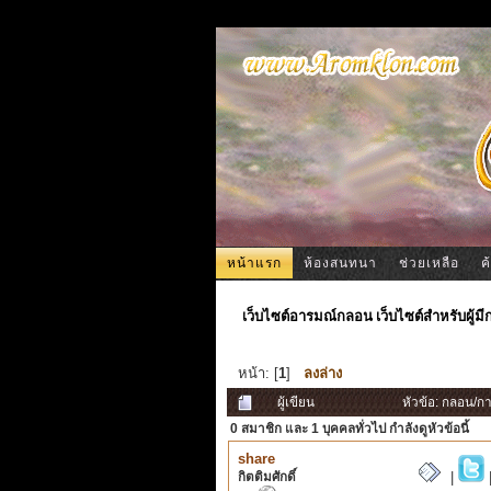
หน้าแรก
ห้องสนทนา
ช่วยเหลือ
ค
เว็บไซต์อารมณ์กลอน เว็บไซต์สำหรับผู้ม
หน้า: [
1
]
ลงล่าง
ผู้เขียน
หัวข้อ: กลอน/กา
0 สมาชิก
และ 1 บุคคลทั่วไป กำลังดูหัวข้อนี้
share
กิตติมศักดิ์
|