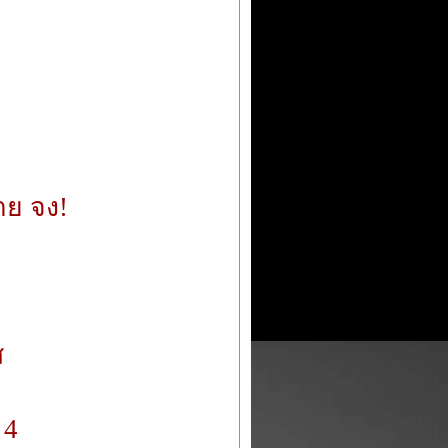
าย จง!
ส
 4