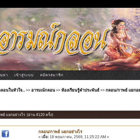
้นหา
เข้าสู่ระบบ
สมัครสมาชิก
ีกลอนในหัวใจ..
>>
อารมณ์กลอน
>>
ห้องเรียนรู้คำประพันธ์
>>
กลอน/กาพย์ แยกอย
พย์ แยกอย่างไร (อ่าน 4120 ครั้ง)
กลอน/กาพย์ แยกอย่างไร
|
«
เมื่อ:
18 พฤษภาคม, 2569, 11:25:22 AM »