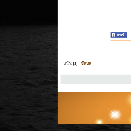
หน้า: [
1
]
ขึ้นบน