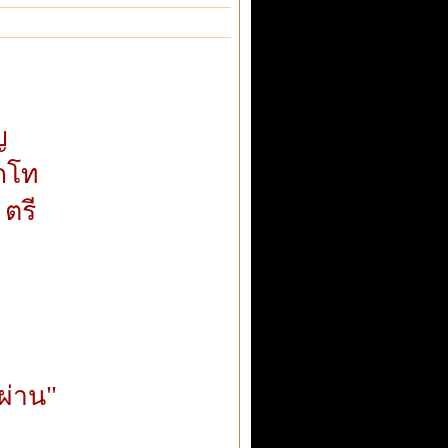
ญ
อกโท
 ตรี
ผ่าน"