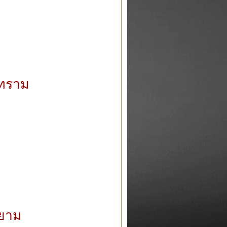
ลวทราม
สยาม