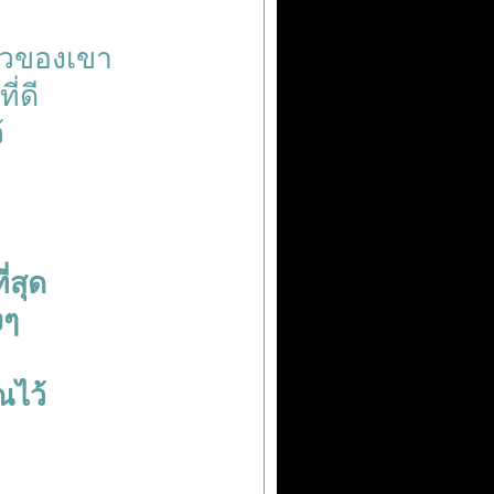
ัวของเขา
ี่ดี
้
่สุด
งๆ
ณไว้