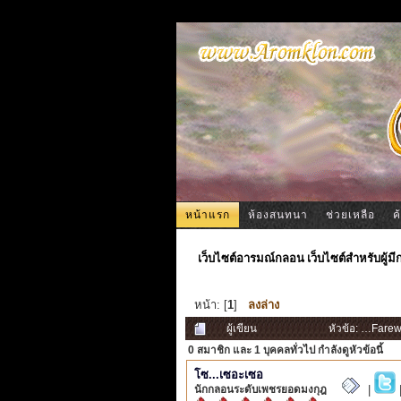
หน้าแรก
ห้องสนทนา
ช่วยเหลือ
ค
เว็บไซต์อารมณ์กลอน เว็บไซต์สำหรับผู้ม
หน้า: [
1
]
ลงล่าง
ผู้เขียน
หัวข้อ: …Farew
0 สมาชิก
และ 1 บุคคลทั่วไป กำลังดูหัวข้อนี้
โซ...เซอะเซอ
นักกลอนระดับเพชรยอดมงกุฎ
|