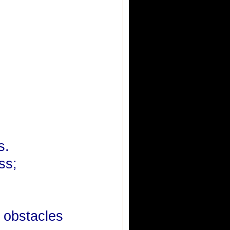
s.
ss;
 obstacles