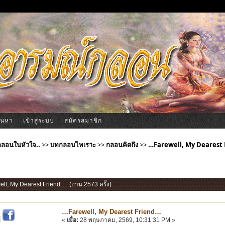
้นหา
เข้าสู่ระบบ
สมัครสมาชิก
ีกลอนในหัวใจ..
>>
บทกลอนไพเราะ
>>
กลอนคิดถึง
>>
…Farewell, My Dearest
ell, My Dearest Friend… (อ่าน 2573 ครั้ง)
…Farewell, My Dearest Friend…
|
«
เมื่อ:
28 พฤษภาคม, 2569, 10:31:31 PM »