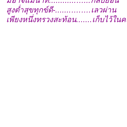
มิอาจแม้นาที............…...กลับย้อน
สูงต่ำสุขทุกข์ดี-.......….….เลวผ่าน
เพียงหนึ่งทรวงสะท้อน.......เก็บไว้ในค