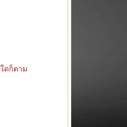
งใดก็ตาม