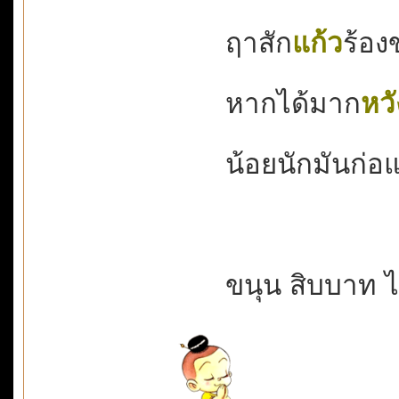
ฤาสัก
แก้ว
ร้องข
หากได้มาก
หวั
น้อยนักมันก่อแพ้
ขนุน สิบบาท ไ