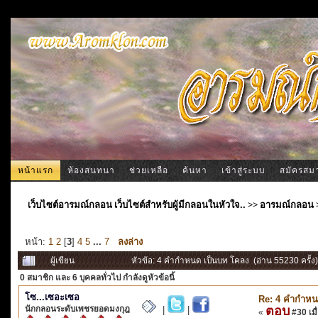
หน้าแรก
ห้องสนทนา
ช่วยเหลือ
ค้นหา
เข้าสู่ระบบ
สมัครสม
เว็บไซต์อารมณ์กลอน เว็บไซต์สำหรับผู้มีกลอนในหัวใจ..
>>
อารมณ์กลอน
หน้า:
1
2
[
3
]
4
5
...
7
ลงล่าง
ผู้เขียน
หัวข้อ: 4 คำกำหนด เป็นบท โคลง (อ่าน 55230 ครั้ง)
0 สมาชิก
และ 6 บุคคลทั่วไป กำลังดูหัวข้อนี้
โซ...เซอะเซอ
Re: 4 คำกำหน
นักกลอนระดับเพชรยอดมงกุฎ
ตอบ
|
|
«
#30 เมื่