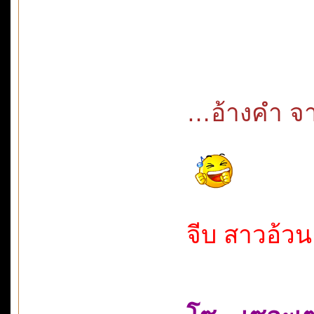
…อ้างคำ จาก
จีบ สาวอ้วน 