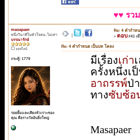
♥♥ รวม
masapaer
Re: 4 คำกำหน
หนึ่งวินาทีในหัวใจคน..ไม่เท่า
ตอบ
|
|
«
#41 เมื่
บรรณารักษ์
Re: 4 คำกำหนด เป็นบท โคลง
ออฟไลน์
มีเรื่อง
เก่า
เ
กระทู้: 1779
ครั้งหนึ่งเป
อาถรรพ์
ป่า
ทาง
ซับซ้อ
รอยยิ้มและเสียงหัวเราะของ
คุณ คือรางวัลอันยิ่งใหญ่
Masapaer