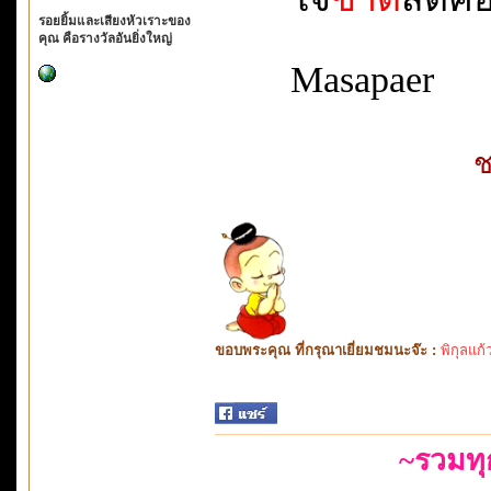
รอยยิ้มและเสียงหัวเราะของ
คุณ คือรางวัลอันยิ่งใหญ่
Masapaer
ช
ขอบพระคุณ ที่กรุณาเยี่ยมชมนะจ๊ะ :
พิกุลแก้
~รวมท