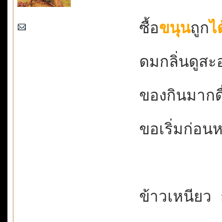
ซื้อ
ขนุน
ถูก
ได
ดมกลิ่นดูสะอา
ของกินมากดื
ขอเริ่มก่อนห
ข้าวเหนียว 