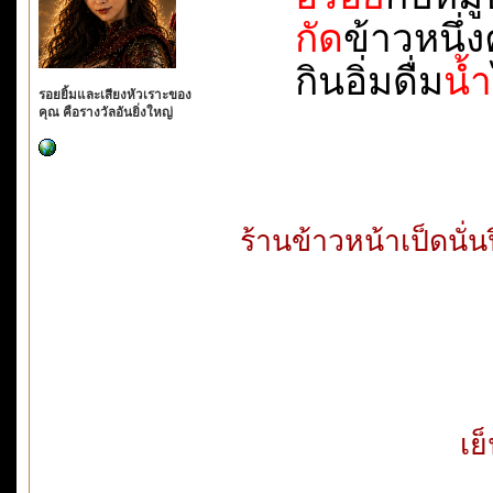
กัด
ข้าวหนึ่งค
กินอิ่มดื่ม
น้ำ
รอยยิ้มและเสียงหัวเราะของ
คุณ คือรางวัลอันยิ่งใหญ่
ร้านข้าวหน้าเป็ดนั่
เย