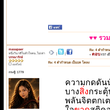
♥♥ รวม
masapaer
Re: 4 คำกำหน
หนึ่งวินาทีในหัวใจคน..ไม่เท่า
ตอบ
|
|
«
#37 เมื่
บรรณารักษ์
Re: 4 คำกำหนด เป็นบท โคลง
ออฟไลน์
กระทู้: 1779
ความกดดันนั่น
บาง
สิ่ง
กระตุ้น
พลันจิตตกเตลิด
ใจ
ขาด
สติคอย