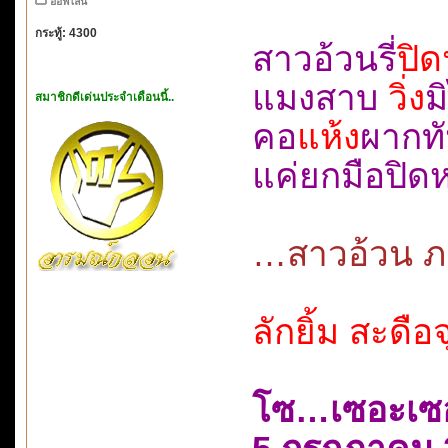
ออฟไลน์
กระทู้: 4300
สาวอ้วนรี่
ปิด
แมงสาบ
วิ่ง
ม
สมาชิกดีเด่นประจำเดือนนี้..
คอ
แห้ง
ผากท
แค่ยกมือปิ
…สาวอ้วน ภา
ลักยิ้ม สะดื
โซ…เซอะเซ