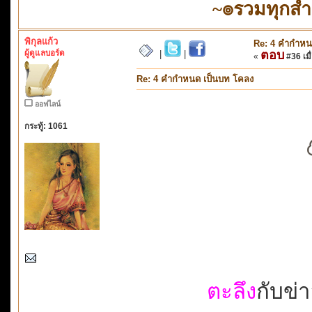
~๏รวมทุกส
พิกุลแก้ว
Re: 4 คำกำหน
ผู้ดูแลบอร์ด
ตอบ
|
|
«
#36 เมื่
Re: 4 คำกำหนด เป็นบท โคลง
ออฟไลน์
กระทู้: 1061
ตะลึง
กับข่