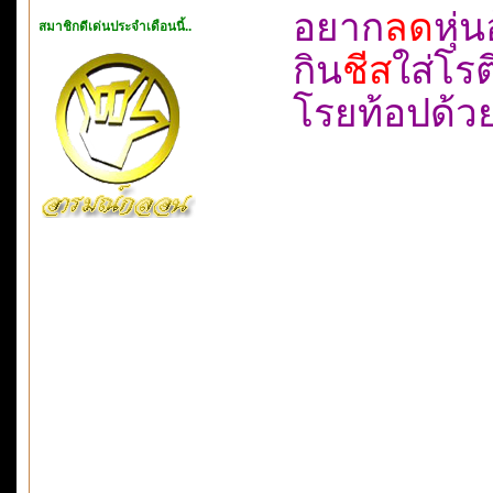
อยาก
ลด
หุ่
สมาชิกดีเด่นประจำเดือนนี้..
กิน
ชีส
ใส่โ
โรยท้อปด้ว