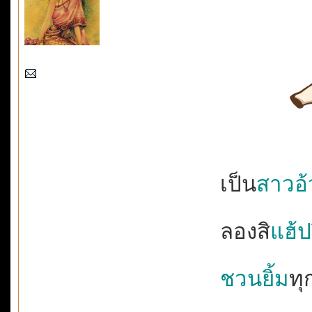
เป็น
สาวอ
ลองสิ
แฮ้ปป
ชวนยิ้ม
ทุ