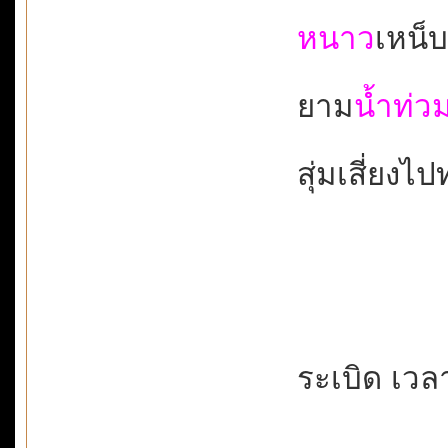
หนาว
เหน็บ
ยาม
น้ำท่ว
สุ่มเสี่ยงไป
ระเบิด เวลา