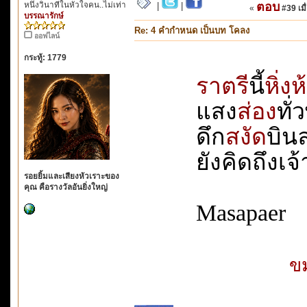
หนึ่งวินาทีในหัวใจคน..ไม่เท่า
ตอบ
|
|
«
#39 เมื่
บรรณารักษ์
Re: 4 คำกำหนด เป็นบท โคลง
ออฟไลน์
กระทู้: 1779
ราตรี
นี้
หิ่ง
แสง
ส่อง
ทั่
ดึก
สงัด
บินลา
ยังคิดถึงเจ้า
รอยยิ้มและเสียงหัวเราะของ
คุณ คือรางวัลอันยิ่งใหญ่
Masapaer
ขม