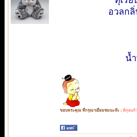
อวลกลิ่
น้
ขอบพระคุณ ที่กรุณาเยี่ยมชมนะจ๊ะ :
พิกุลแก้