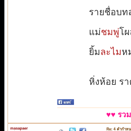
รายชื่อบทละ
แม่
ชมพู่
โผล
ยิ้ม
ละไม
หม
หิ่งห้อย รา
♥♥ รวม
masapaer
Re: 4 คำกำหน