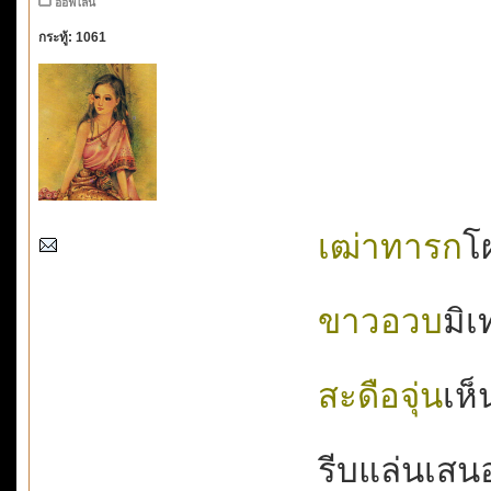
ออฟไลน์
กระทู้: 1061
เฒ่าทารก
โผ
ขาวอวบ
มิเ
สะดือจุ่น
เห็
รีบแล่นเสนอห