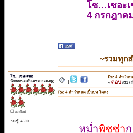
โซ…เซอะเ
4 กรกฎาคม
~รวมทุกส
โซ...เซอะเซอ
Re: 4 คำกำหน
นักกลอนระดับเพชรยอดมงกุฎ
ตอบ
|
|
«
#31 เมื่
Re: 4 คำกำหนด เป็นบท โคลง
ออฟไลน์
กระทู้: 4300
หม่ำ
พิซซ่า
ก