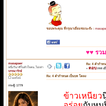
ขอบพระคุณ ที่กรุณาเยี่ยมชมนะจ๊ะ :
masapa
♥♥ รวม
masapaer
Re: 4 คำกำหน
หนึ่งวินาทีในหัวใจคน..ไม่เท่า
ตอบ
|
|
«
#44 เมื่
บรรณารักษ์
Re: 4 คำกำหนด เป็นบท โคลง
ออฟไลน์
กระทู้: 1779
ข้าวเหนียว
น
อร่อย
กับหมูปิ้