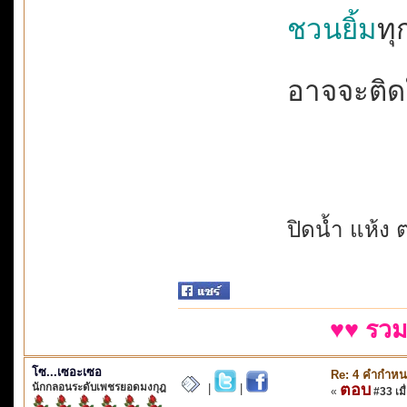
ชวนยิ้ม
ทุ
อาจจะติดใจม
ปิดน้ำ แห้ง ต
♥♥ รวม
โซ...เซอะเซอ
Re: 4 คำกำหน
นักกลอนระดับเพชรยอดมงกุฎ
ตอบ
|
|
«
#33 เมื่