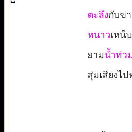
ตะลึง
กับข่
หนาว
เหน็บ
ยาม
น้ำท่ว
สุ่มเสี่ยงไป