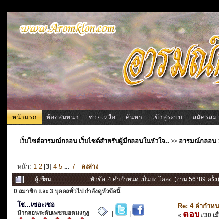
หน้าแรก
ห้องสนทนา
ช่วยเหลือ
ค้นหา
เข้าสู่ระบบ
สมัครสม
เว็บไซต์อารมณ์กลอน เว็บไซต์สำหรับผู้มีกลอนในหัวใจ..
>>
อารมณ์กลอน
หน้า:
1
2
[
3
]
4
5
...
7
ลงล่าง
ผู้เขียน
หัวข้อ: 4 คำกำหนด เป็นบท โคลง (อ่าน 56789 ครั้ง)
0 สมาชิก
และ 3 บุคคลทั่วไป กำลังดูหัวข้อนี้
โซ...เซอะเซอ
Re: 4 คำกำหน
นักกลอนระดับเพชรยอดมงกุฎ
ตอบ
|
|
«
#30 เมื่