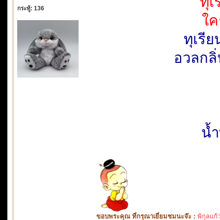
ทุเ
กระทู้: 136
ใค
ทุเรี
อวลกลิ่
น้
ขอบพระคุณ ที่กรุณาเยี่ยมชมนะจ๊ะ :
พิกุลแก้