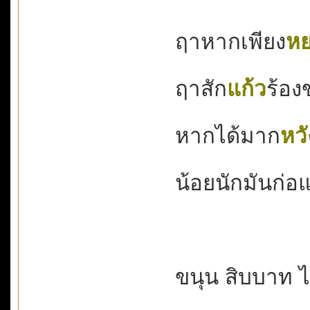
ฤาหากเพียง
หย
ฤาสัก
แก้ว
ร้องข
หากได้มาก
หวั
น้อยนักมันก่อแพ้
ขนุน สิบบาท ไ