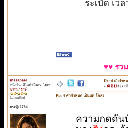
ระเบิด เวลา
♥♥ รวม
masapaer
Re: 4 คำกำหน
หนึ่งวินาทีในหัวใจคน..ไม่เท่า
ตอบ
|
|
«
#37 เมื่
บรรณารักษ์
Re: 4 คำกำหนด เป็นบท โคลง
ออฟไลน์
กระทู้: 1784
ความกดดันนั่น