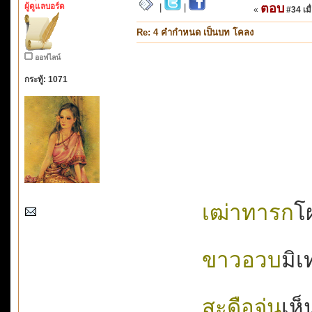
ผู้ดูแลบอร์ด
ตอบ
|
|
«
#34 เมื่
Re: 4 คำกำหนด เป็นบท โคลง
ออฟไลน์
กระทู้: 1071
เฒ่าทารก
โผ
ขาวอวบ
มิเ
สะดือจุ่น
เห็