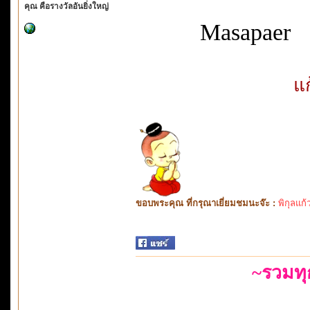
คุณ คือรางวัลอันยิ่งใหญ่
Masapaer
แ
ขอบพระคุณ ที่กรุณาเยี่ยมชมนะจ๊ะ :
พิกุลแก้
~รวมท