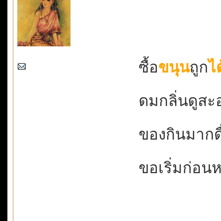
ซื้อ
ขนุน
ถูก
ได
ดมกลิ่นดูสะอา
ของกินมากดื
ขอเริ่มก่อนห