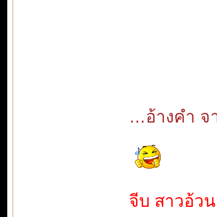
…อ้างคำ จาก
จีบ สาวอ้วน 