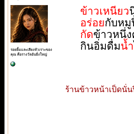
ข้าวเหนียว
น
อร่อย
กับหมูปิ้
กัด
ข้าวหนึ่งค
กินอิ่มดื่ม
น้ำ
รอยยิ้มและเสียงหัวเราะของ
คุณ คือรางวัลอันยิ่งใหญ่
ร้านข้าวหน้าเป็ดนั่