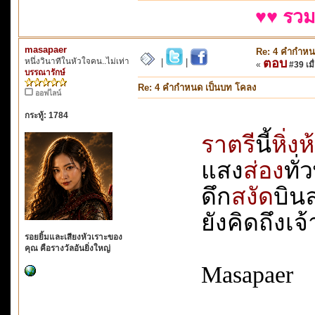
♥♥ รวม
masapaer
Re: 4 คำกำหน
หนึ่งวินาทีในหัวใจคน..ไม่เท่า
ตอบ
|
|
«
#39 เมื่
บรรณารักษ์
Re: 4 คำกำหนด เป็นบท โคลง
ออฟไลน์
กระทู้: 1784
ราตรี
นี้
หิ่ง
แสง
ส่อง
ทั่
ดึก
สงัด
บินลา
ยังคิดถึงเจ้า
รอยยิ้มและเสียงหัวเราะของ
คุณ คือรางวัลอันยิ่งใหญ่
Masapaer