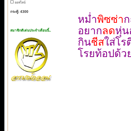
ออฟไลน์
กระทู้: 4300
หม่ำ
พิซซ่า
ก
อยาก
ลด
หุ่
สมาชิกดีเด่นประจำเดือนนี้..
กิน
ชีส
ใส่โ
โรยท้อปด้ว