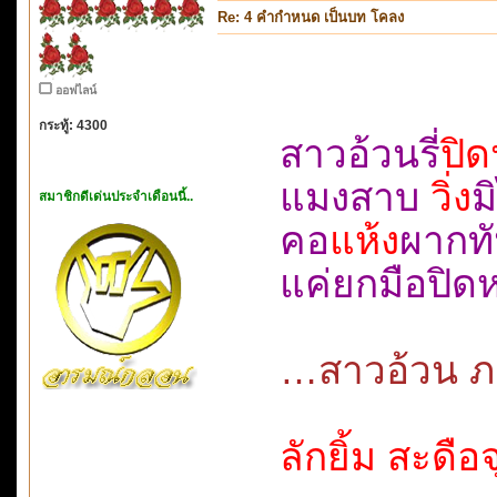
Re: 4 คำกำหนด เป็นบท โคลง
ออฟไลน์
กระทู้: 4300
สาวอ้วนรี่
ปิด
แมงสาบ
วิ่ง
ม
สมาชิกดีเด่นประจำเดือนนี้..
คอ
แห้ง
ผากท
แค่ยกมือปิ
…สาวอ้วน ภา
ลักยิ้ม สะดื