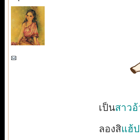
เป็น
สาวอ
ลองสิ
แฮ้ปป