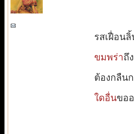
รสเฝื่อนลิ้
ขมพร่า
ถึ
ต้องกลืน
ใดอื่น
ขออย