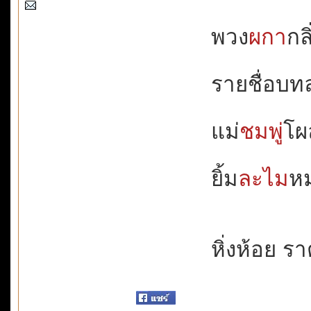
พวง
ผกา
กล
รายชื่อบทละ
แม่
ชมพู่
โผล
ยิ้ม
ละไม
หม
หิ่งห้อย รา