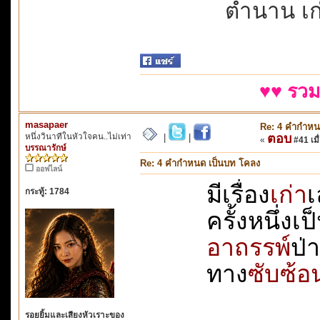
ตำนาน เก
♥♥ รวม
masapaer
Re: 4 คำกำหน
หนึ่งวินาทีในหัวใจคน..ไม่เท่า
ตอบ
|
|
«
#41 เมื่
บรรณารักษ์
Re: 4 คำกำหนด เป็นบท โคลง
ออฟไลน์
มีเรื่อง
เก่า
เ
กระทู้: 1784
ครั้งหนึ่งเป
อาถรรพ์
ป่า
ทาง
ซับซ้อ
รอยยิ้มและเสียงหัวเราะของ