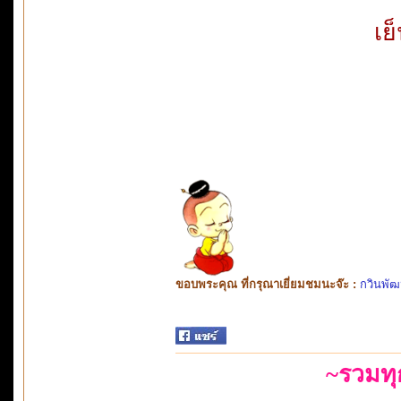
เย
ขอบพระคุณ ที่กรุณาเยี่ยมชมนะจ๊ะ :
กวินพัฒ
~รวมท