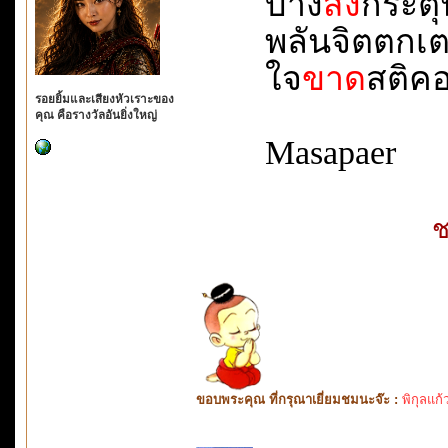
บาง
สิ่ง
กระตุ้น
พลันจิตตกเตลิด
ใจ
ขาด
สติคอย
รอยยิ้มและเสียงหัวเราะของ
คุณ คือรางวัลอันยิ่งใหญ่
Masapaer
ช
ขอบพระคุณ ที่กรุณาเยี่ยมชมนะจ๊ะ :
พิกุลแก้