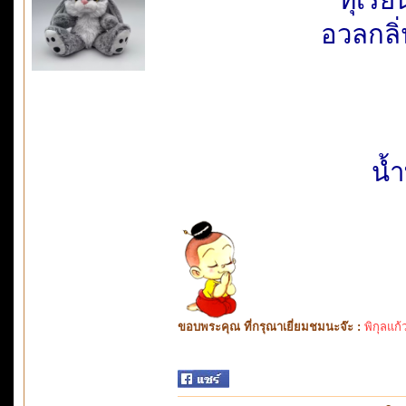
อวลกลิ่
น้
ขอบพระคุณ ที่กรุณาเยี่ยมชมนะจ๊ะ :
พิกุลแก้