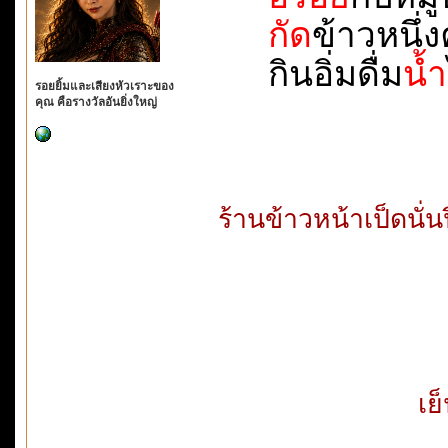
กัด
ข้าวหนึ่งค
กินอิ่มดื่ม
น้ำ
รอยยิ้มและเสียงหัวเราะของ
คุณ คือรางวัลอันยิ่งใหญ่
ร้านข้าวหน้าเป็ดนั่
เย