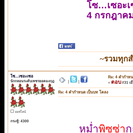
โซ…เซอะเ
4 กรกฎาคม
~รวมทุกส
โซ...เซอะเซอ
Re: 4 คำกำหน
นักกลอนระดับเพชรยอดมงกุฎ
ตอบ
|
|
«
#31 เมื่
Re: 4 คำกำหนด เป็นบท โคลง
ออฟไลน์
กระทู้: 4300
หม่ำ
พิซซ่า
ก