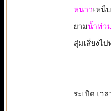
หนาว
เหน็บ
ยาม
น้ำท่ว
สุ่มเสี่ยงไป
ระเบิด เวลา