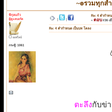
~๏รวมทุกส
พิกุลแก้ว
Re: 4 คำกำหน
ผู้ดูแลบอร์ด
ตอบ
|
|
«
#36 เมื่
Re: 4 คำกำหนด เป็นบท โคลง
ออฟไลน์
กระทู้: 1061
ตะลึง
กับข่