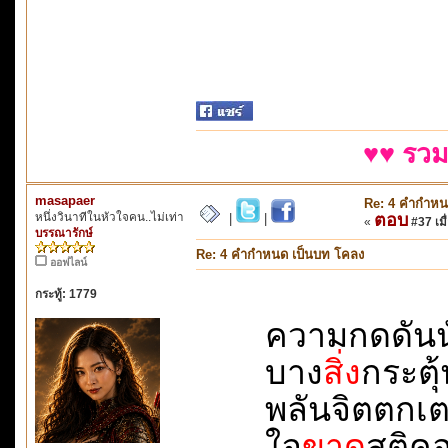
♥♥ รวม
masapaer
Re: 4 คำกำหน
หนึ่งวินาทีในหัวใจคน..ไม่เท่า
ตอบ
|
|
«
#37 เมื่
บรรณารักษ์
Re: 4 คำกำหนด เป็นบท โคลง
ออฟไลน์
กระทู้: 1779
ความกดดันนั่น
บาง
สิ่ง
กระตุ้น
พลันจิตตกเตลิด
ใจ
ขาด
สติคอย