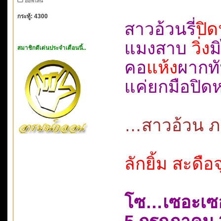
ออฟไลน์
กระทู้: 4300
สาวอ้วนรี่
ปิด
แมงสาบ
วิ่ง
ม
สมาชิกดีเด่นประจำเดือนนี้..
คอ
แห้ง
ผากท
แค่ยกมือปิ
…สาวอ้วน ภา
ลักยิ้ม สะดื
โซ…เซอะเซ