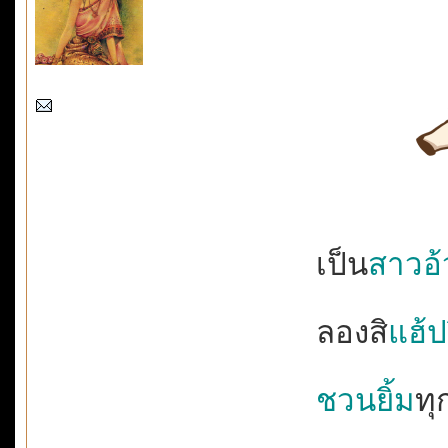
เป็น
สาวอ
ลองสิ
แฮ้ปป
ชวนยิ้ม
ทุ