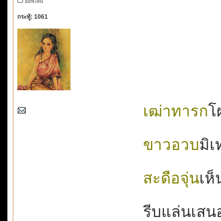
ออฟไลน์
กระทู้: 1061
เฒ่าทารก
โผ
ขาวอวบ
มิเ
สะดือจุ่น
เห็
รีบแล่นเสนอห