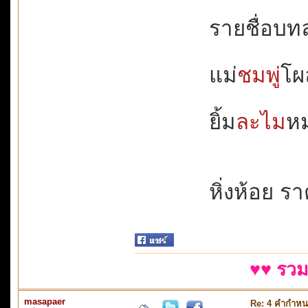
รายชื่อบทละ
แม่
ชมพู่
โผล
ยิ้ม
ละไม
หม
หิ่งห้อย รา
♥♥ รวม
masapaer
Re: 4 คำกำหน