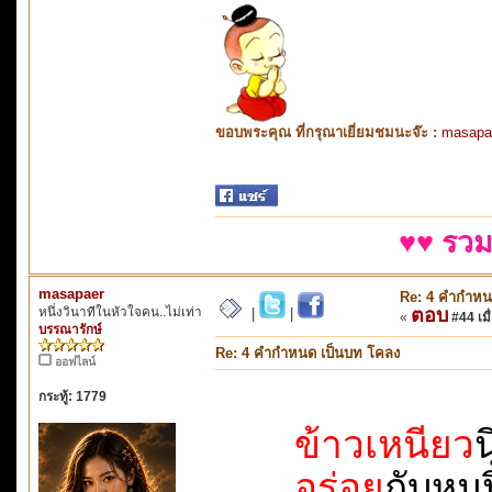
ขอบพระคุณ ที่กรุณาเยี่ยมชมนะจ๊ะ :
masapa
♥♥ รวม
masapaer
Re: 4 คำกำหน
หนึ่งวินาทีในหัวใจคน..ไม่เท่า
ตอบ
|
|
«
#44 เมื่
บรรณารักษ์
Re: 4 คำกำหนด เป็นบท โคลง
ออฟไลน์
กระทู้: 1779
ข้าวเหนียว
น
อร่อย
กับหมูปิ้