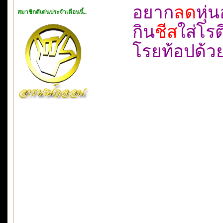
อยาก
ลด
หุ่
สมาชิกดีเด่นประจำเดือนนี้..
กิน
ชีส
ใส่โ
โรยท้อปด้ว