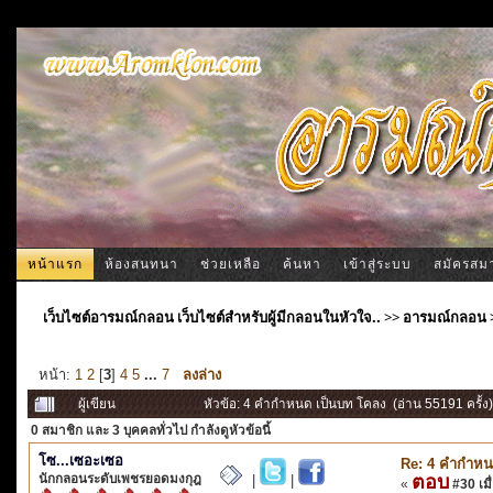
หน้าแรก
ห้องสนทนา
ช่วยเหลือ
ค้นหา
เข้าสู่ระบบ
สมัครสม
เว็บไซต์อารมณ์กลอน เว็บไซต์สำหรับผู้มีกลอนในหัวใจ..
>>
อารมณ์กลอน
หน้า:
1
2
[
3
]
4
5
...
7
ลงล่าง
ผู้เขียน
หัวข้อ: 4 คำกำหนด เป็นบท โคลง (อ่าน 55191 ครั้ง)
0 สมาชิก
และ 3 บุคคลทั่วไป กำลังดูหัวข้อนี้
โซ...เซอะเซอ
Re: 4 คำกำหน
นักกลอนระดับเพชรยอดมงกุฎ
ตอบ
|
|
«
#30 เมื่