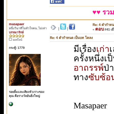
♥♥ รวม
masapaer
Re: 4 คำกำหน
หนึ่งวินาทีในหัวใจคน..ไม่เท่า
ตอบ
|
|
«
#41 เมื่
บรรณารักษ์
Re: 4 คำกำหนด เป็นบท โคลง
ออฟไลน์
มีเรื่อง
เก่า
เ
กระทู้: 1779
ครั้งหนึ่งเป
อาถรรพ์
ป่า
ทาง
ซับซ้อ
รอยยิ้มและเสียงหัวเราะของ
คุณ คือรางวัลอันยิ่งใหญ่
Masapaer