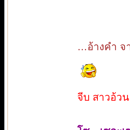
…อ้างคำ จาก
จีบ สาวอ้วน 