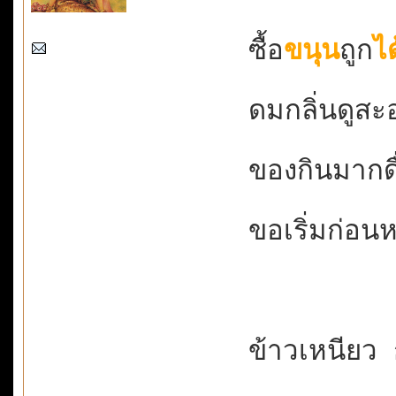
ซื้อ
ขนุน
ถูก
ได
ดมกลิ่นดูสะอา
ของกินมากดื
ขอเริ่มก่อนห
ข้าวเหนียว 