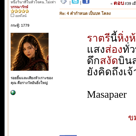
หนึ่งวินาทีในหัวใจคน..ไม่เท่า
ตอบ
|
|
«
#39 เมื่
บรรณารักษ์
Re: 4 คำกำหนด เป็นบท โคลง
ออฟไลน์
กระทู้: 1779
ราตรี
นี้
หิ่ง
แสง
ส่อง
ทั่
ดึก
สงัด
บินลา
ยังคิดถึงเจ้า
รอยยิ้มและเสียงหัวเราะของ
คุณ คือรางวัลอันยิ่งใหญ่
Masapaer
ขม