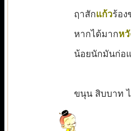
ฤาสัก
แก้ว
ร้องข
หากได้มาก
หวั
น้อยนักมันก่อแพ้
ขนุน สิบบาท ไ