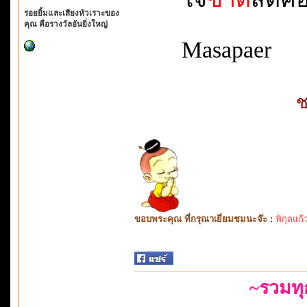
รอยยิ้มและเสียงหัวเราะของ
คุณ คือรางวัลอันยิ่งใหญ่
Masapaer
ช
ขอบพระคุณ ที่กรุณาเยี่ยมชมนะจ๊ะ :
พิกุลแก้
~รวมท