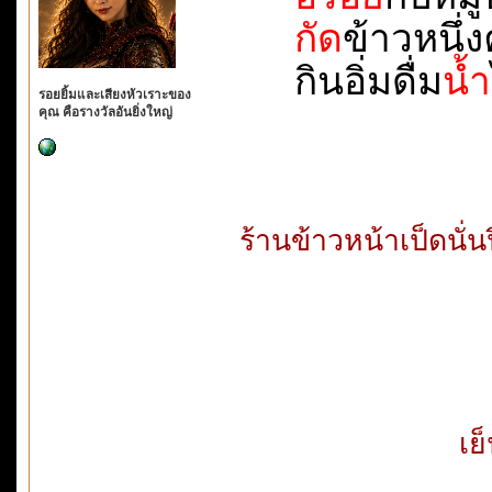
กัด
ข้าวหนึ่งค
กินอิ่มดื่ม
น้ำ
รอยยิ้มและเสียงหัวเราะของ
คุณ คือรางวัลอันยิ่งใหญ่
ร้านข้าวหน้าเป็ดนั่
เย