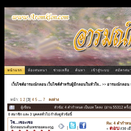
หน้าแรก
ห้องสนทนา
ช่วยเหลือ
ค้นหา
เข้าสู่ระบบ
สมัครสม
เว็บไซต์อารมณ์กลอน เว็บไซต์สำหรับผู้มีกลอนในหัวใจ..
>>
อารมณ์กลอน
หน้า:
1
2
[
3
]
4
5
...
7
ลงล่าง
ผู้เขียน
หัวข้อ: 4 คำกำหนด เป็นบท โคลง (อ่าน 55312 ครั้ง)
0 สมาชิก
และ 3 บุคคลทั่วไป กำลังดูหัวข้อนี้
โซ...เซอะเซอ
Re: 4 คำกำหน
นักกลอนระดับเพชรยอดมงกุฎ
ตอบ
|
|
«
#30 เมื่