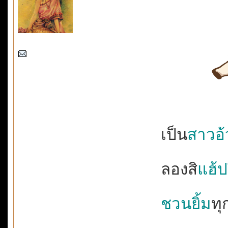
เป็น
สาวอ
ลองสิ
แฮ้ปป
ชวนยิ้ม
ทุ