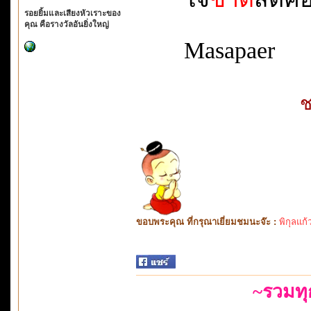
รอยยิ้มและเสียงหัวเราะของ
คุณ คือรางวัลอันยิ่งใหญ่
Masapaer
ช
ขอบพระคุณ ที่กรุณาเยี่ยมชมนะจ๊ะ :
พิกุลแก้
~รวมท