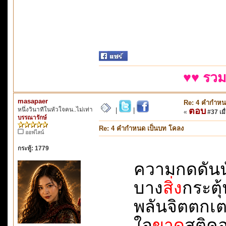
♥♥ รวม
masapaer
Re: 4 คำกำหน
หนึ่งวินาทีในหัวใจคน..ไม่เท่า
ตอบ
|
|
«
#37 เมื่
บรรณารักษ์
Re: 4 คำกำหนด เป็นบท โคลง
ออฟไลน์
กระทู้: 1779
ความกดดันนั่น
บาง
สิ่ง
กระตุ้น
พลันจิตตกเตลิด
ใจ
ขาด
สติคอย