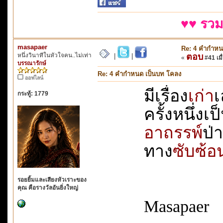
♥♥ รวม
masapaer
Re: 4 คำกำหน
หนึ่งวินาทีในหัวใจคน..ไม่เท่า
ตอบ
|
|
«
#41 เมื่
บรรณารักษ์
Re: 4 คำกำหนด เป็นบท โคลง
ออฟไลน์
มีเรื่อง
เก่า
เ
กระทู้: 1779
ครั้งหนึ่งเป
อาถรรพ์
ป่า
ทาง
ซับซ้อ
รอยยิ้มและเสียงหัวเราะของ
คุณ คือรางวัลอันยิ่งใหญ่
Masapaer