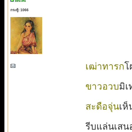
ออนไลน์
กระทู้: 1066
เฒ่าทารก
โผ
ขาวอวบ
มิเ
สะดือจุ่น
เห็
รีบแล่นเสนอห