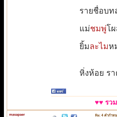
รายชื่อบทละ
แม่
ชมพู่
โผล
ยิ้ม
ละไม
หม
หิ่งห้อย รา
♥♥ รวม
masapaer
Re: 4 คำกำหน