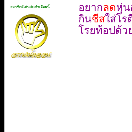
อยาก
ลด
หุ่
สมาชิกดีเด่นประจำเดือนนี้..
กิน
ชีส
ใส่โ
โรยท้อปด้ว