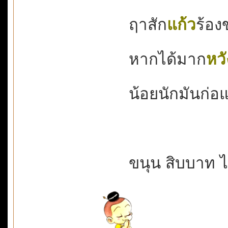
ฤาสัก
แก้ว
ร้องข
หากได้มาก
หวั
น้อยนักมันก่อแพ้
ขนุน สิบบาท ไ