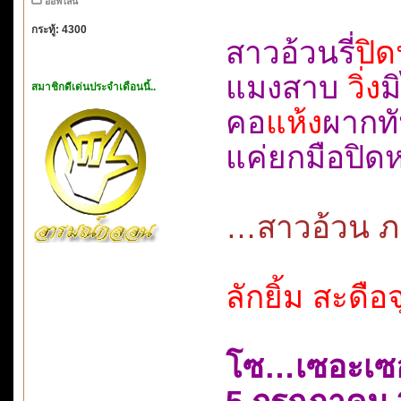
ออฟไลน์
กระทู้: 4300
สาวอ้วนรี่
ปิด
แมงสาบ
วิ่ง
ม
สมาชิกดีเด่นประจำเดือนนี้..
คอ
แห้ง
ผากท
แค่ยกมือปิ
…สาวอ้วน ภา
ลักยิ้ม สะดื
โซ…เซอะเซ