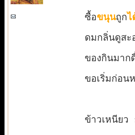
ซื้อ
ขนุน
ถูก
ได
ดมกลิ่นดูสะอา
ของกินมากดื
ขอเริ่มก่อนห
ข้าวเหนียว 