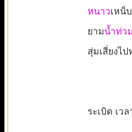
หนาว
เหน็บ
ยาม
น้ำท่ว
สุ่มเสี่ยงไป
ระเบิด เวลา