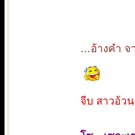
…อ้างคำ จาก
จีบ สาวอ้วน 