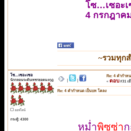
โซ…เซอะเ
4 กรกฎาคม
~รวมทุกส
โซ...เซอะเซอ
Re: 4 คำกำหน
นักกลอนระดับเพชรยอดมงกุฎ
ตอบ
|
|
«
#31 เมื่
Re: 4 คำกำหนด เป็นบท โคลง
ออฟไลน์
กระทู้: 4300
หม่ำ
พิซซ่า
ก