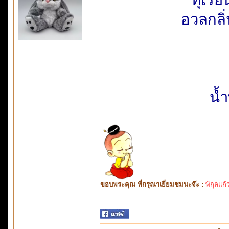
อวลกลิ่
น้
ขอบพระคุณ ที่กรุณาเยี่ยมชมนะจ๊ะ :
พิกุลแก้