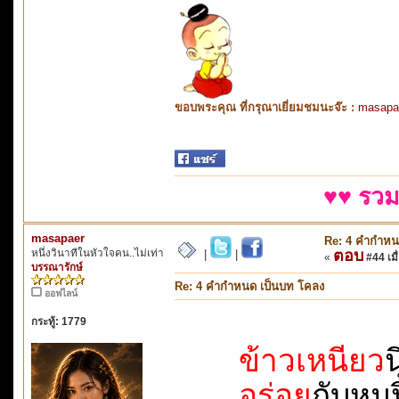
ขอบพระคุณ ที่กรุณาเยี่ยมชมนะจ๊ะ :
masapa
♥♥ รวม
masapaer
Re: 4 คำกำหน
หนึ่งวินาทีในหัวใจคน..ไม่เท่า
ตอบ
|
|
«
#44 เมื่
บรรณารักษ์
Re: 4 คำกำหนด เป็นบท โคลง
ออฟไลน์
กระทู้: 1779
ข้าวเหนียว
น
อร่อย
กับหมูปิ้