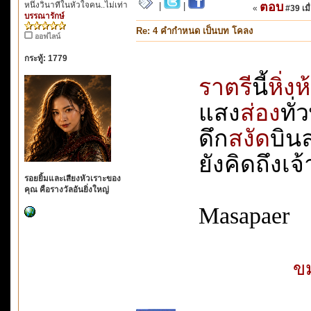
หนึ่งวินาทีในหัวใจคน..ไม่เท่า
ตอบ
|
|
«
#39 เมื่
บรรณารักษ์
Re: 4 คำกำหนด เป็นบท โคลง
ออฟไลน์
กระทู้: 1779
ราตรี
นี้
หิ่ง
แสง
ส่อง
ทั่
ดึก
สงัด
บินลา
ยังคิดถึงเจ้า
รอยยิ้มและเสียงหัวเราะของ
คุณ คือรางวัลอันยิ่งใหญ่
Masapaer
ขม