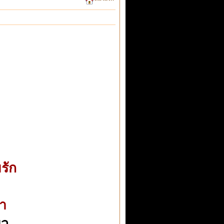
รัก
จา
ยว