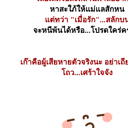
หาสะใภ้ให้แม่แลสักหน
แต่ทว่า "เมื่อรัก"...สลักบ
จะหนีพ้นได้หรือ...โปรดใคร่
เก๊าคือผู้เสียหายตัวจริงนะ อย่าเถีย
โถว...เศร้าใจจัง