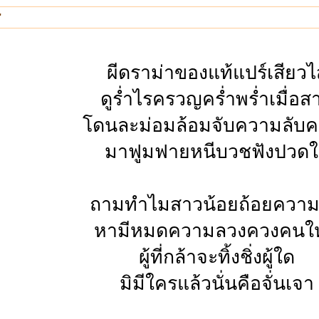
"
ผีดราม่าของแท้แปร์เสียวไส
ดูร่ำไรครวญคร่ำพร่ำเมื่อส
โดนละม่อมล้อมจับความลับ
มาฟูมฟายหนีบวชฟังปวด
ถามทำไมสาวน้อยถ้อยควา
หามีหมดความลวงควงคนให
ผู้ที่กล้าจะทิ้งชิ่งผู้ใด
มิมีใครแล้วนั่นคือจั่นเจา