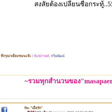
สงสัยต้องเปลี่ยนชื่อกระทู้..
ี่กรุณาเยี่ยมชมนะจ๊ะ :
พิมพ์กานท์
,
กวินพัฒน์
~รวมทุกสำนวนของ"masapaer
Re: "เมื่อรัก"
ตอบ
|