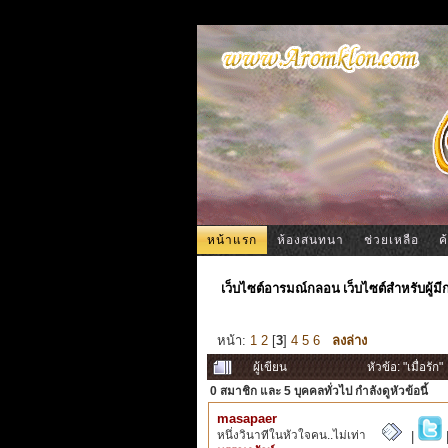
หน้าแรก
ห้องสนทนา
ช่วยเหลือ
ค
เว็บไซต์อารมณ์กลอน เว็บไซต์สำหรับผู้ม
หน้า:
1
2
[
3
]
4
5
6
ลงล่าง
ผู้เขียน
หัวข้อ: "เมื่อรัก
0 สมาชิก
และ 5 บุคคลทั่วไป กำลังดูหัวข้อนี้
masapaer
หนึ่งวินาทีในหัวใจคน..ไม่เท่า
|