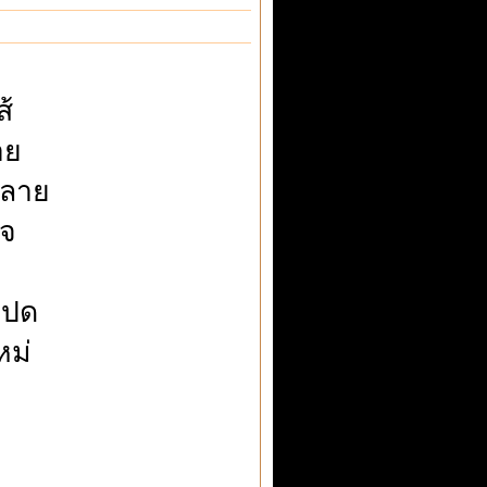
้
าย
คลาย
ใจ
มปด
ม่