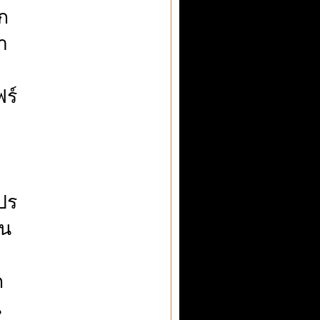
ก
า
ฟร์
ปร
อน
ก
น