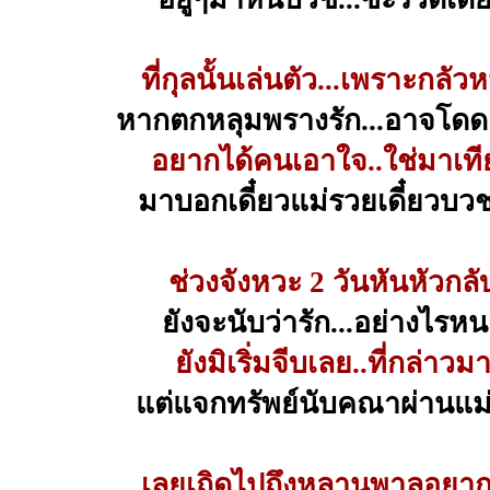
ที่กุลนั้นเล่นตัว...เพราะกลัว
หากตกหลุมพรางรัก...อาจโดดเ
อยากได้คนเอาใจ..ใช่มาเที
มาบอกเดี๋ยวแม่รวยเดี๋ยวบว
ช่วงจังหวะ 2 วันหันหัวกลั
ยังจะนับว่ารัก...อย่างไรห
ยังมิเริ่มจีบเลย..ที่กล่าวม
แต่แจกทรัพย์นับคณาผ่านแม
เลยเถิดไปถึงหลานพาลอยาก