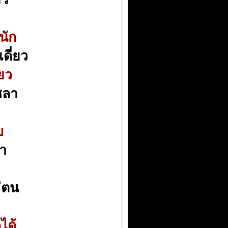
หนัก
ดี่ยว
ยว
ชลา
บ
นา
า
่ตน
ได้