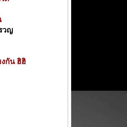
น
ครวญ
งกัน ฮิฮิ