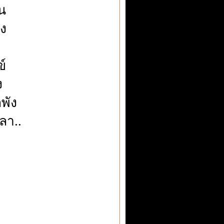
อน
ัง
ข์
ง
กพัง
ลา..