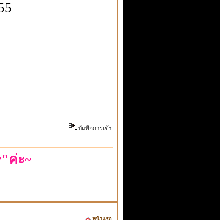
555
บันทึกการเข้า
"ค่ะ~
~สติตัวเดียวก็เอาอยู่~
หน้าแรก