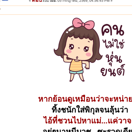
«
#31 เมื่อ:
05 กรกฎาคม, 2569, 04:56:45 PM »
"
หากย้อนดูเหมือนว่าจะหน่าย
ทิ้งชนักใส่พิกุลจนลุ้นว่า
ไอ้ที่ชวนไปหาแม่...แค่วา
อยู่ๆมาหนีบวช...ซะรวดเดี