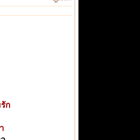
รัก
จา
ยว