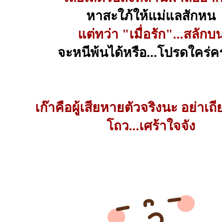
หาสะใภ้ให้แม่แลสักหน
แต่ทว่า "เมื่อรัก"...สลักบ
จะหนีพ้นได้หรือ...โปรดใคร่
เก๊าคือผู้เสียหายตัวจริงนะ อย่าเถีย
โถว...เศร้าใจจัง