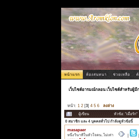
หน้าแรก
ห้องสนทนา
ช่วยเหลือ
ค
เว็บไซต์อารมณ์กลอน เว็บไซต์สำหรับผู้ม
หน้า:
1
2
[
3
]
4
5
6
ลงล่าง
ผู้เขียน
หัวข้อ: "เมื่อรัก
0 สมาชิก
และ 4 บุคคลทั่วไป กำลังดูหัวข้อนี้
masapaer
หนึ่งวินาทีในหัวใจคน..ไม่เท่า
|