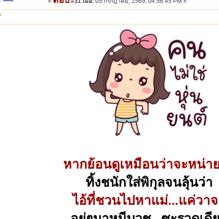
«
#31 เมื่อ:
05 กรกฎาคม, 2569, 04:56:45 PM »
"
หากย้อนดูเหมือนว่าจะหน่าย
ทิ้งชนักใส่พิกุลจนลุ้นว่า
ไอ้ที่ชวนไปหาแม่...แค่วา
อยู่ๆมาหนีบวช...ซะรวดเดี