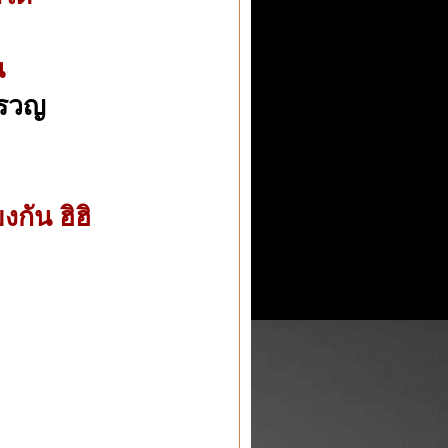
น
ครวญ
งกัน ฮิฮิ