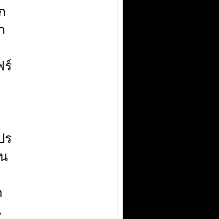
ก
า
ฟร์
ปร
อน
ก
น