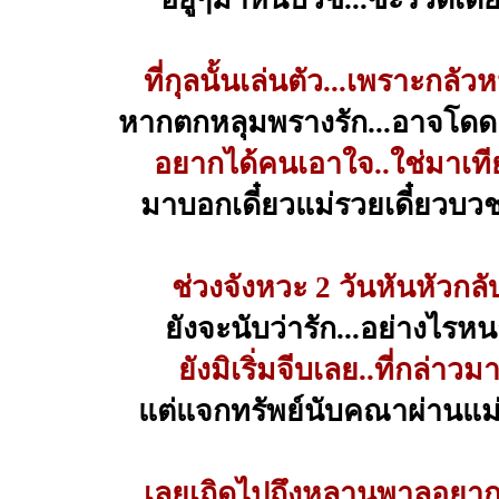
ที่กุลนั้นเล่นตัว...เพราะกลัว
หากตกหลุมพรางรัก...อาจโดดเ
อยากได้คนเอาใจ..ใช่มาเที
มาบอกเดี๋ยวแม่รวยเดี๋ยวบว
ช่วงจังหวะ 2 วันหันหัวกลั
ยังจะนับว่ารัก...อย่างไรห
ยังมิเริ่มจีบเลย..ที่กล่าวม
แต่แจกทรัพย์นับคณาผ่านแม
เลยเถิดไปถึงหลานพาลอยาก