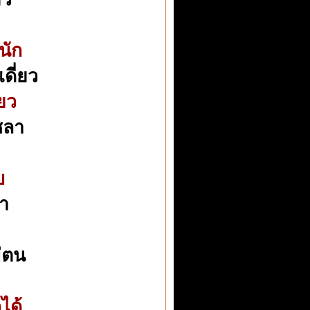
หนัก
ดี่ยว
ยว
ชลา
บ
นา
า
่ตน
ได้