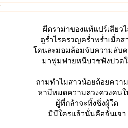
"
ผีดราม่าของแท้แปร์เสียวไส
ดูร่ำไรครวญคร่ำพร่ำเมื่อส
โดนละม่อมล้อมจับความลับ
มาฟูมฟายหนีบวชฟังปวด
ถามทำไมสาวน้อยถ้อยควา
หามีหมดความลวงควงคนให
ผู้ที่กล้าจะทิ้งชิ่งผู้ใด
มิมีใครแล้วนั่นคือจั่นเจา