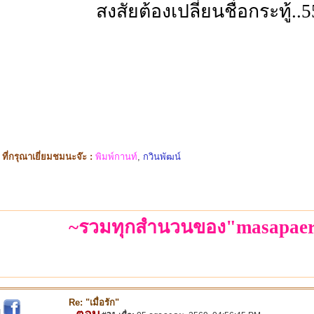
สงสัยต้องเปลี่ยนชื่อกระทู้..
ี่กรุณาเยี่ยมชมนะจ๊ะ :
พิมพ์กานท์
,
กวินพัฒน์
~รวมทุกสำนวนของ"masapaer
Re: "เมื่อรัก"
ตอบ
|