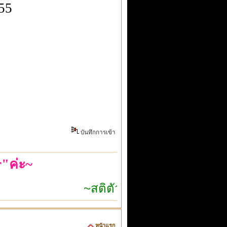
555
บันทึกการเข้า
"ค่ะ~
~สติตัวเดียวก็เอาอยู่~
หน้าแรก