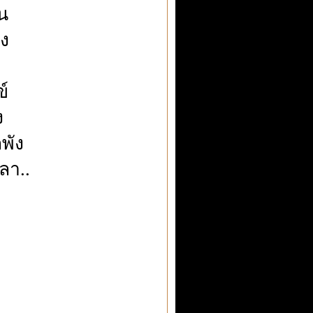
อน
ัง
ข์
ง
กพัง
ลา..