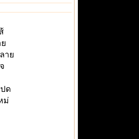
้
าย
คลาย
ใจ
มปด
ม่