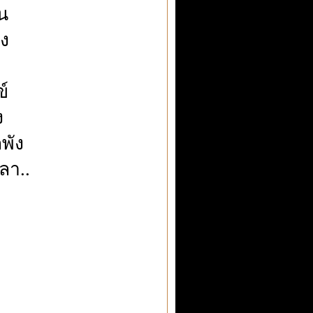
อน
ัง
ข์
ง
กพัง
ลา..