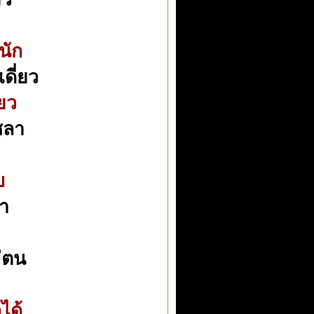
หนัก
ดี่ยว
ยว
ชลา
บ
นา
า
่ตน
ได้