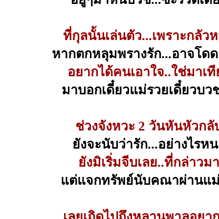
ที่กุลนั้นเล่นตัว...เพราะกลัว
หากตกหลุมพรางรัก...อาจโดดเ
อยากได้คนเอาใจ..ใช่มาเที
มาบอกเดี๋ยวแม่รวยเดี๋ยวบว
ช่วงจังหวะ 2 วันหันหัวกลั
ยังจะนับว่ารัก...อย่างไรห
ยังมิเริ่มจีบเลย..ที่กล่าวม
แต่แจกทรัพย์นับคณาผ่านแม
เลยเถิดไปถึงหลานพาลอยาก