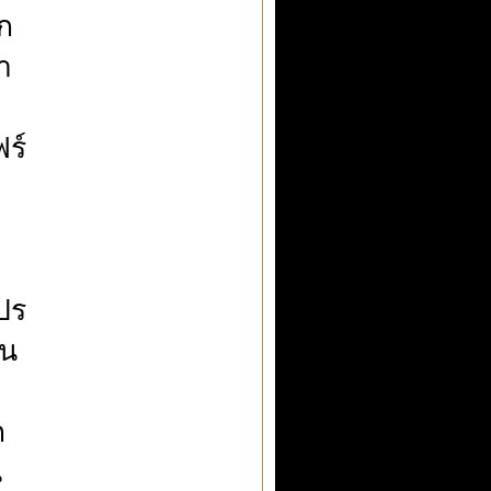
ก
า
ฟร์
ปร
อน
ก
น