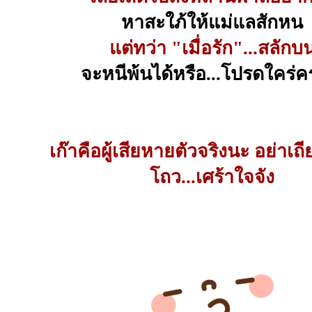
หาสะใภ้ให้แม่แลสักหน
แต่ทว่า "เมื่อรัก"...สลักบ
จะหนีพ้นได้หรือ...โปรดใคร่
เก๊าคือผู้เสียหายตัวจริงนะ อย่าเถีย
โถว...เศร้าใจจัง