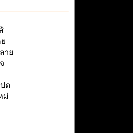
้
าย
คลาย
ใจ
มปด
ม่