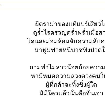
"
ผีดราม่าของแท้แปร์เสียวไส
ดูร่ำไรครวญคร่ำพร่ำเมื่อส
โดนละม่อมล้อมจับความลับ
มาฟูมฟายหนีบวชฟังปวด
ถามทำไมสาวน้อยถ้อยควา
หามีหมดความลวงควงคนให
ผู้ที่กล้าจะทิ้งชิ่งผู้ใด
มิมีใครแล้วนั่นคือจั่นเจา