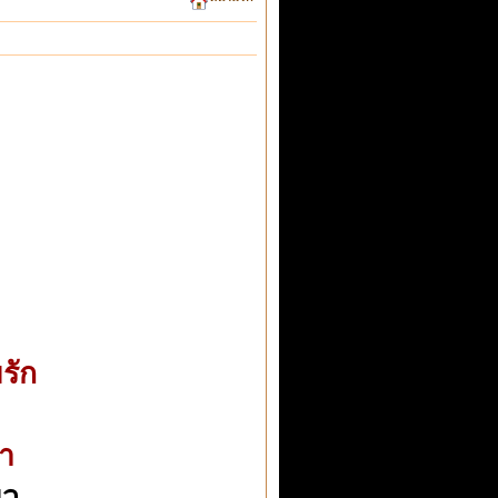
รัก
จา
ยว