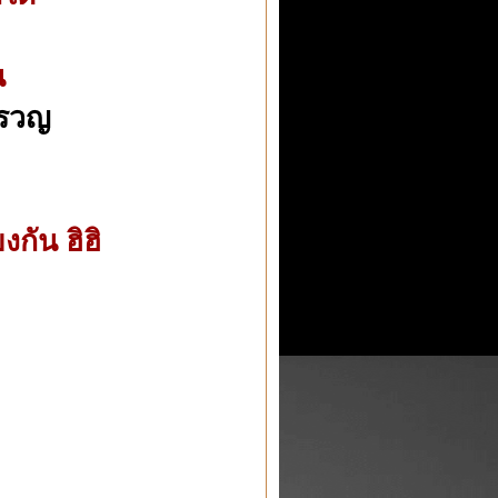
น
ครวญ
งกัน ฮิฮิ