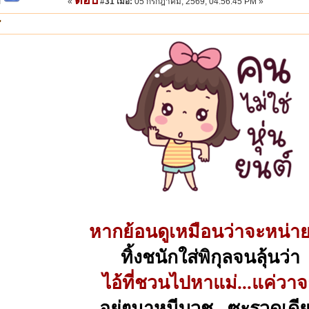
«
#31 เมื่อ:
05 กรกฎาคม, 2569, 04:56:45 PM »
"
หากย้อนดูเหมือนว่าจะหน่าย
ทิ้งชนักใส่พิกุลจนลุ้นว่า
ไอ้ที่ชวนไปหาแม่...แค่วา
อยู่ๆมาหนีบวช...ซะรวดเดี