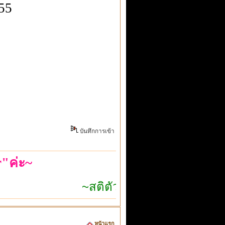
555
บันทึกการเข้า
"ค่ะ~
~สติตัวเดียวก็เอาอยู่~
หน้าแรก