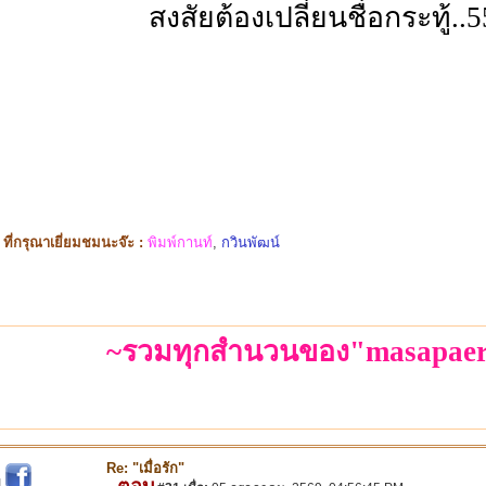
สงสัยต้องเปลี่ยนชื่อกระทู้..
ี่กรุณาเยี่ยมชมนะจ๊ะ :
พิมพ์กานท์
,
กวินพัฒน์
~รวมทุกสำนวนของ"masapaer
Re: "เมื่อรัก"
ตอบ
|