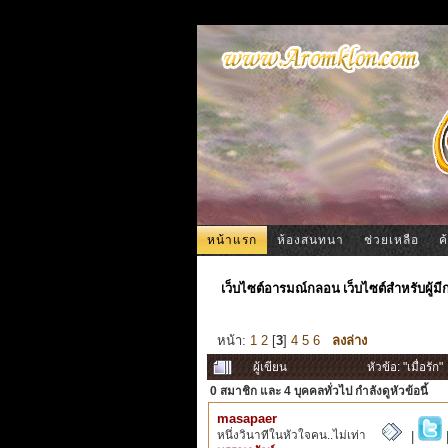
หน้าแรก
ห้องสนทนา
ช่วยเหลือ
ค
เว็บไซต์อารมณ์กลอน เว็บไซต์สำหรับผู้ม
หน้า:
1
2
[
3
]
4
5
6
ลงล่าง
ผู้เขียน
หัวข้อ: "เมื่อรัก
0 สมาชิก
และ 4 บุคคลทั่วไป กำลังดูหัวข้อนี้
masapaer
หนึ่งวินาทีในหัวใจคน..ไม่เท่า
|