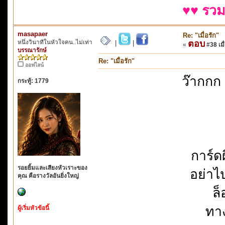
♥♥ รวม
masapaer
Re: "เมื่อรัก"
หนึ่งวินาทีในหัวใจคน..ไม่เท่า
ตอบ
|
|
«
#38 เมื่
บรรณารักษ์
Re: "เมื่อรัก"
ออฟไลน์
ว๊ากกก 
กระทู้: 1779
การ์ด
รอยยิ้มและเสียงหัวเราะของ
อย่าไ
คุณ คือรางวัลอันยิ่งใหญ่
ล็
ทาง
ผู้เริ่มหัวข้อนี้