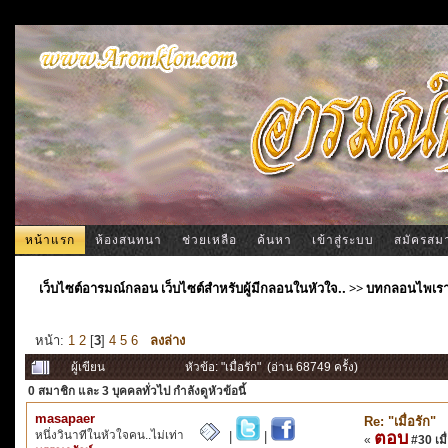
หน้าแรก
ห้องสนทนา
ช่วยเหลือ
ค้นหา
เข้าสู่ระบบ
สมัครสม
เว็บไซต์อารมณ์กลอน เว็บไซต์สำหรับผู้มีกลอนในหัวใจ..
>>
บทกลอนไพเร
หน้า:
1
2
[
3
]
4
5
6
ลงล่าง
ผู้เขียน
หัวข้อ: "เมื่อรัก" (อ่าน 68749 ครั้ง)
0 สมาชิก
และ 3 บุคคลทั่วไป กำลังดูหัวข้อนี้
masapaer
Re: "เมื่อรัก"
หนึ่งวินาทีในหัวใจคน..ไม่เท่า
ตอบ
|
|
«
#30 เมื่