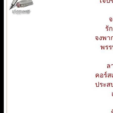
เจ็บ
จ
รั
จงพาก
พรร
ลา
คอร์สเ
ประสบ