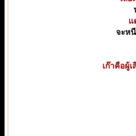
แต
จะหนี
เก๊าคือผู้