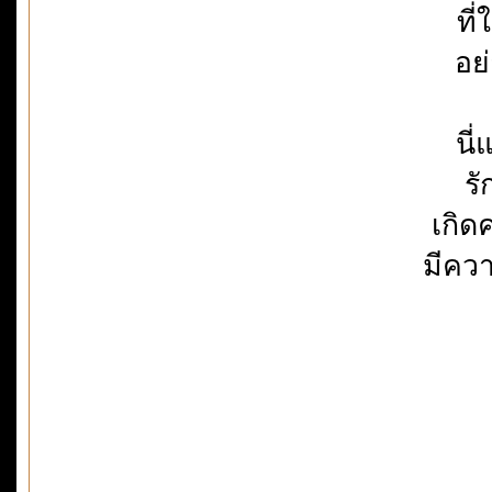
ที
อย
นี
รั
เกิด
มีควา