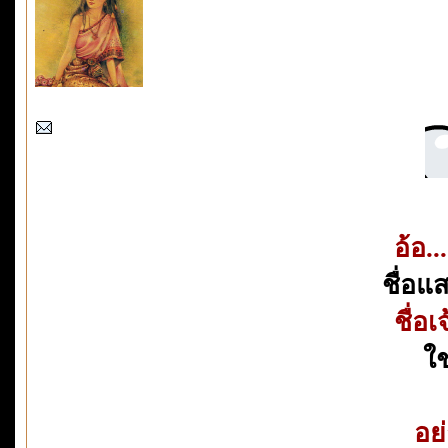
อ้อ..
ชื่อแ
ชื่อเ
ใช
อย