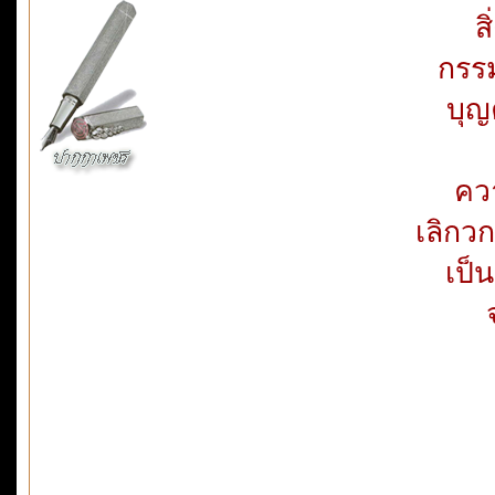
ส
กรร
บุญ
ควา
เลิกวก
เป็