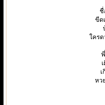
ชื
ขีด
ใครดว
พ
เ
เ
หวย