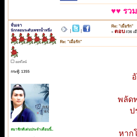
♥♥ รวม
จั่นเจา
Re: "เมื่อรัก"
นักกลอนระดับเพชรน้ำหนึ่ง
ตอบ
|
|
«
#36 เมื่
Re: "เมื่อรัก"
ออฟไลน์
กระทู้: 1355
อ
พลัด
ป
สมาชิกดีเด่นประจำเดือนนี้..
หากโย