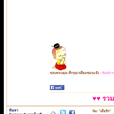
ขอบพระคุณ ที่กรุณาเยี่ยมชมนะจ๊ะ :
พิมพ์กา
♥♥ รวม
จั่นเจา
Re: "เมื่อรัก"