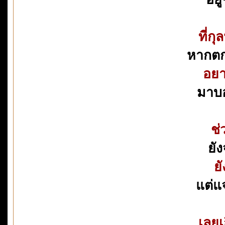
ที่ก
หากตก
อยา
มาบอ
ช่
ยั
ยั
แต่แ
เลย