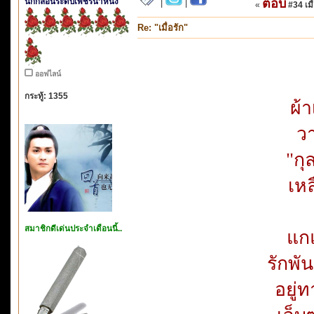
นักกลอนระดับเพชรน้ำหนึ่ง
ตอบ
|
|
«
#34 เมื่
Re: "เมื่อรัก"
ออฟไลน์
กระทู้: 1355
ผ้
วา
"กุ
เหล
สมาชิกดีเด่นประจำเดือนนี้..
แกแ
รักพัน
อยู่