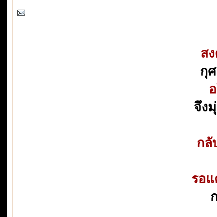
สง
กุศ
อ
จึงม
กลั
รอแค
ก