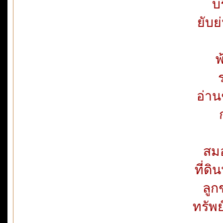
บ
ยับย
พ
อ่าน
สม
ที่ด
ลู
ทรัพ