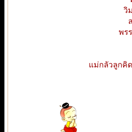
วิ
ส
พรร
แม่กลัวลูกคิ