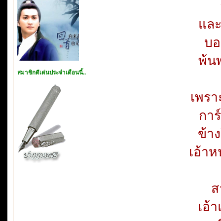
และ
บอ
พ้น
สมาชิกดีเด่นประจำเดือนนี้..
เพรา
การ
ข้า
เอ้าห
ส
เอ้