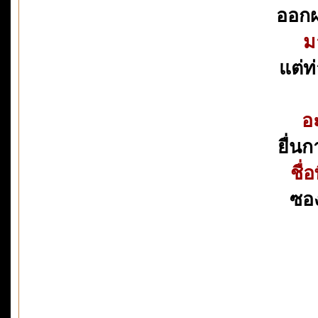
ออกผ
ม
แต่ท
อะ
ยื่นก
ชื่
ซอง