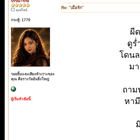
บรรณารักษ์
Re: "เมื่อรัก"
ออฟไลน์
กระทู้: 1779
ผี
ดูร
โดนล
มา
รอยยิ้มและเสียงหัวเราะของ
คุณ คือรางวัลอันยิ่งใหญ่
ถาม
หาม
ผู้เริ่มหัวข้อนี้
ม