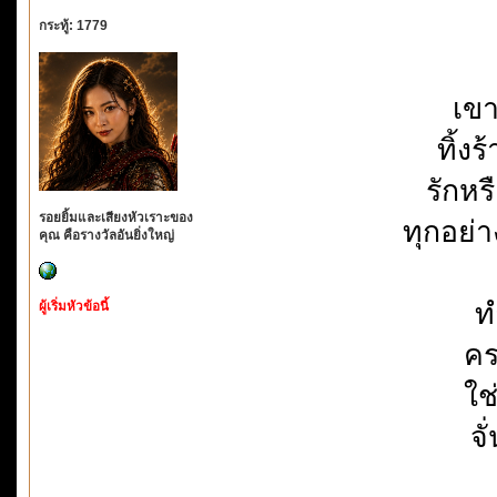
กระทู้: 1779
เขา
ทิ้ง
รักหร
รอยยิ้มและเสียงหัวเราะของ
ทุกอย่
คุณ คือรางวัลอันยิ่งใหญ่
ท
ผู้เริ่มหัวข้อนี้
คร
ใช
จั