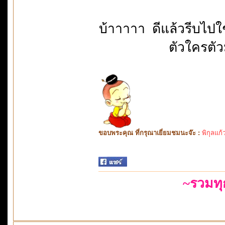
บ้าาาาา ดีแล้วรีบไปใ
ตัวใครตัว
ขอบพระคุณ ที่กรุณาเยี่ยมชมนะจ๊ะ :
พิกุลแก้
~รวมท