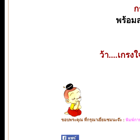
ก
พร้อมส
ว้า....เกร
ขอบพระคุณ ที่กรุณาเยี่ยมชมนะจ๊ะ :
พิมพ์กา