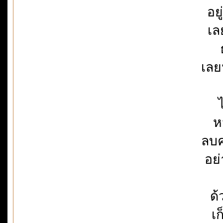
อย
เล
เลย
ห
ลบค
อย
ด้
เก