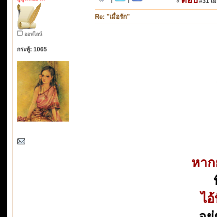
«
#31 เมื่
Re: "เมื่อรัก"
ออฟไลน์
กระทู้: 1065
หากย
ไอ
อยู