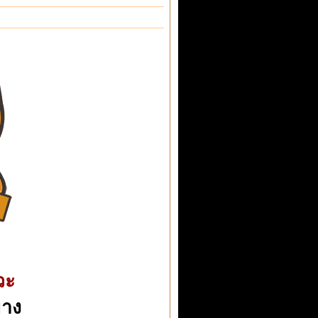
วะ
าง