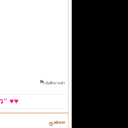
บันทึกการเข้า
ว" ♥♥
หน้าแรก