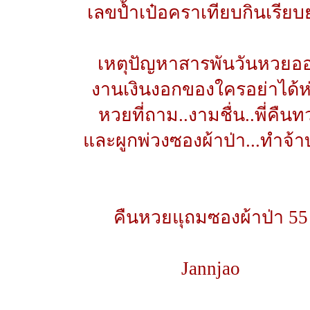
เลขป้ำเป๋อคราเทียบกินเรียบ
เหตุปัญหาสารพันวันหวยอ
งานเงินงอกของใครอย่าได้ห
หวยที่ถาม..งามชื่น..พี่คืนท
และผูกพ่วงซองผ้าป่า...ทำจ้า
คืนหวยแุถมซองผ้าป่า 55
Jannjao