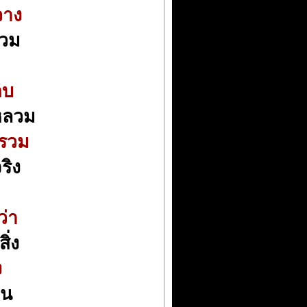
วาง
บวม
อบ
หลวม
มรวม
ริง
่า
ิ่ง
ง
ิน