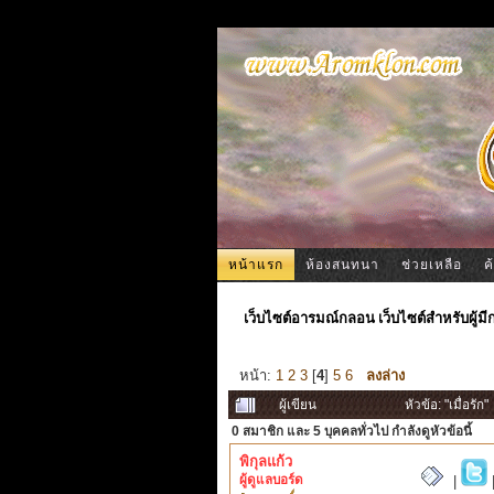
หน้าแรก
ห้องสนทนา
ช่วยเหลือ
ค
เว็บไซต์อารมณ์กลอน เว็บไซต์สำหรับผู้ม
หน้า:
1
2
3
[
4
]
5
6
ลงล่าง
ผู้เขียน
หัวข้อ: "เมื่อรัก
0 สมาชิก
และ 5 บุคคลทั่วไป กำลังดูหัวข้อนี้
พิกุลแก้ว
ผู้ดูแลบอร์ด
|