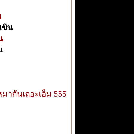
น
เขิน
น
น
ร์หมากันเถอะเอ็ม 555