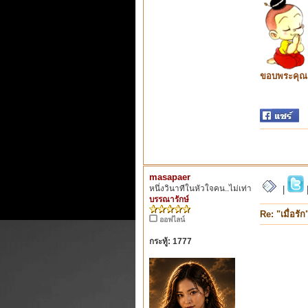
ขอบพระคุณ ท
masapaer
หนึ่งวินาทีในหัวใจคน..ไม่เท่า
|
บรรณารักษ์
Re: "เมื่อรัก
ออฟไลน์
กระทู้: 1777