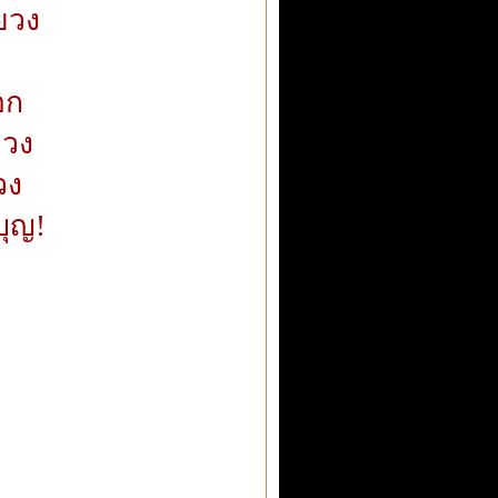
ยวง
อก
่วง
วง
บุญ!