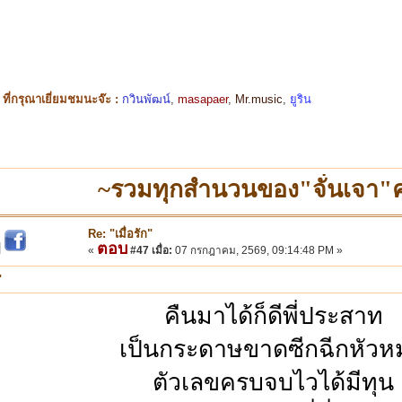
ี่กรุณาเยี่ยมชมนะจ๊ะ :
กวินพัฒน์
,
masapaer
,
Mr.music
,
ยูริน
~รวมทุกสำนวนของ"จั่นเจา"ค
Re: "เมื่อรัก"
ตอบ
|
«
#47 เมื่อ:
07 กรกฎาคม, 2569, 09:14:48 PM »
"
คืนมาได้ก็ดีพี่ประสาท
เป็นกระดาษขาดซีกฉีกหัวห
ตัวเลขครบจบไวได้มีทุน