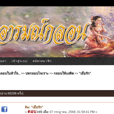
้นหา
เข้าสู่ระบบ
สมัครสมาชิก
ีกลอนในหัวใจ..
>>
บทกลอนไพเราะ
>>
กลอนให้แง่คิด
>>
"เมื่อรัก"
" (อ่าน 68298 ครั้ง)
Re: "เมื่อรัก"
ตอบ
|
«
#45 เมื่อ:
07 กรกฎาคม, 2569, 01:58:41 PM »