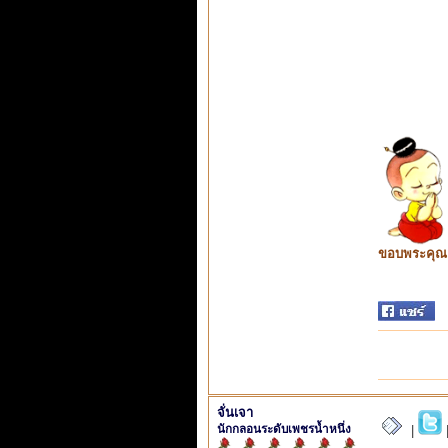
ขอบพระคุณ ท
จั่นเจา
นักกลอนระดับเพชรน้ำหนึ่ง
|