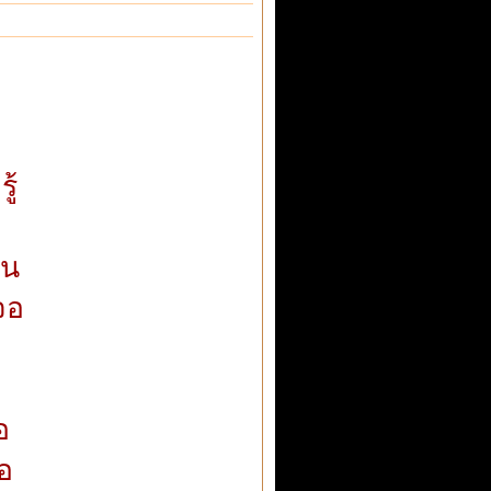
ู้
จน
จอ
อ
อ