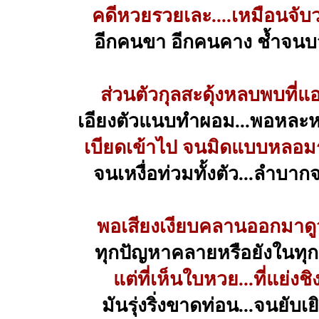
คดีหวยรวยเละ....เหมือนจับ
อีกคนขา อีกคนคาง ช้ำจน
ส่วนตัวกุลสะดุ้งหลบพบที่แ
เอียงตัวแนบทำผอม...พอหละ
เบียดเข้าไป จนมิดแบบหลอ
จนเหงื่อท่วมทั้งตัว...ลำบากจ
พอเสียงเงียบคลานออกมาดูว
ทุกปัญหาคลายหรือยังในทุกส
แต่ที่เห็นใบหวย...ที่แย่งชิ
มันรุ่งริ่งขาดท่อน...จนยับเย