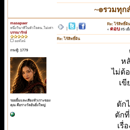
~๏รวมทุก
masapaer
Re: ไร้สิทธิ์ฝั
หนึ่งวินาทีในหัวใจคน..ไม่เท่า
ตอบ
|
|
«
#5 เมื่
บรรณารักษ์
Re: ไร้สิทธิ์ฝัน
ออฟไลน์
กระทู้: 1779
หล
ไม่ต้
เขี
รอยยิ้มและเสียงหัวเราะของ
ตัก
คุณ คือรางวัลอันยิ่งใหญ่
ตักท
เรื