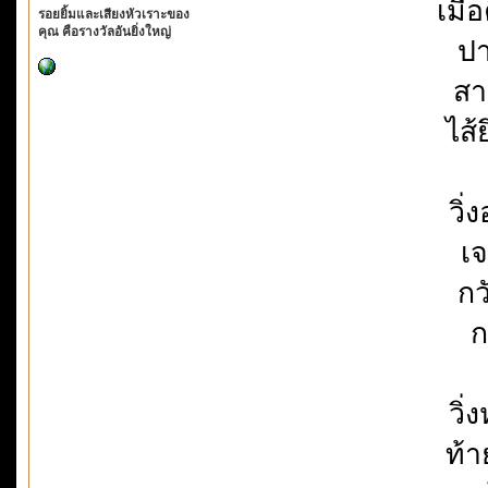
เมื
รอยยิ้มและเสียงหัวเราะของ
คุณ คือรางวัลอันยิ่งใหญ่
ปา
สา
ไส้
วิ
เจ
กว
ก
วิ
ท้า