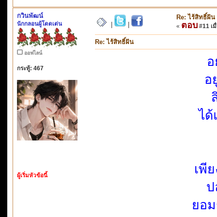
กวินพัฒน์
Re: ไร้สิทธิ์ฝัน
นักกลอนผู้โดดเด่น
ตอบ
|
|
«
#11 เมื่
Re: ไร้สิทธิ์ฝัน
ออฟไลน์
อย
กระทู้: 467
อย
ส
ได้
เพีย
ผู้เริ่มหัวข้อนี้
ป
ยอมร