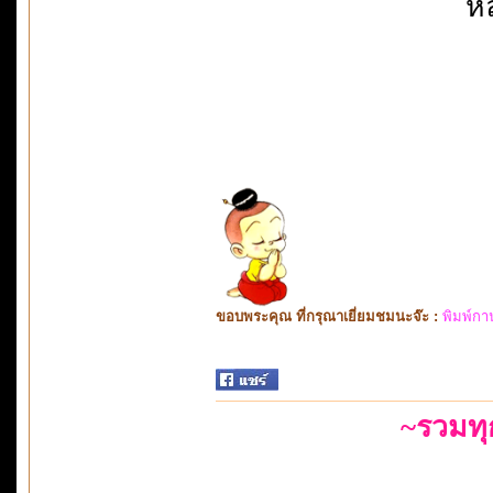
หล
ขอบพระคุณ ที่กรุณาเยี่ยมชมนะจ๊ะ :
พิมพ์กา
~รวมท