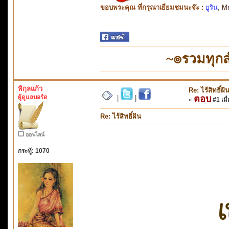
ขอบพระคุณ ที่กรุณาเยี่ยมชมนะจ๊ะ :
ยูริน
,
Mr
~๏รวมทุก
พิกุลแก้ว
Re: ไร้สิทธิ์ฝั
ผู้ดูแลบอร์ด
ตอบ
|
|
«
#1 เมื่
Re: ไร้สิทธิ์ฝัน
ออฟไลน์
กระทู้: 1070