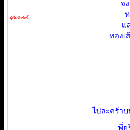
จง
ห
ผู้เริ่มหัวข้อนี้
แส
ทองเส
ไปละคร้าบ
พี่