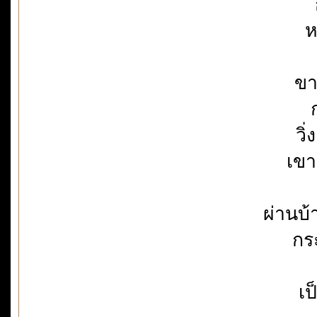
ห
ขา
วิ
เขา
ผ่านบ
กร
เป