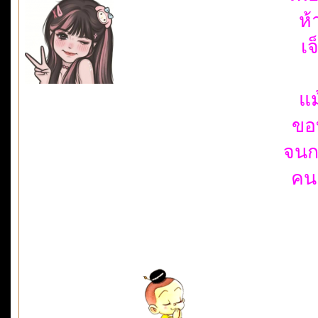
ห้
เจ
แม
ขอบ
จนกว
คนอ