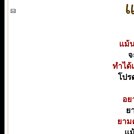
แม้น
จ
ทำได้
โปรด
อยา
ยา
ยามค
แม้