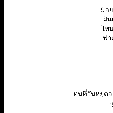
มิอย
ฝัน
โทษ
ฟาด
แทนที่วันหยุด
อ