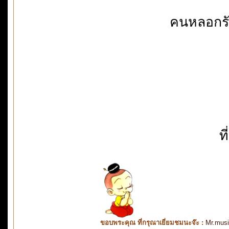
คนหลอกรั
ท
ขอบพระคุณ ที่กรุณาเยี่ยมชมนะจ๊ะ :
Mr.mus