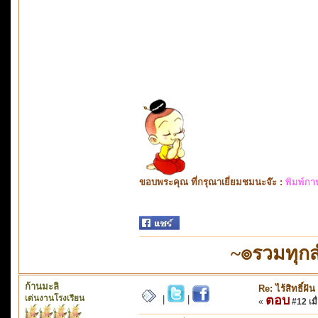
ขอบพระคุณ ที่กรุณาเยี่ยมชมนะจ๊ะ :
พิมพ์กา
~๏รวมทุก
ก้านมะลิ
Re: ไร้สิทธิ์ฝัน
เด่นงานโรงเรียน
ตอบ
|
|
«
#12 เมื่