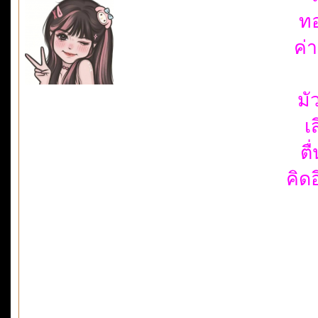
ทอ
ค่
มั
เ
ตื
คิด