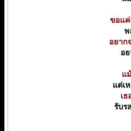
ขอแค่เ
พอ
อยากจ
อย
แม้
แต่เห
เธอ
รับร