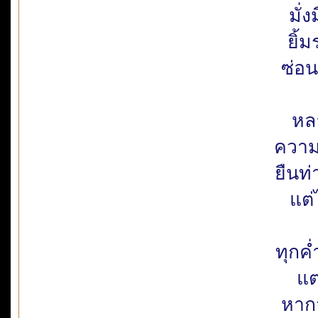
มั่
ยิ้
ซ่อ
หล
ความร
ยืนท่
แต
ทุกค
แต
หาก