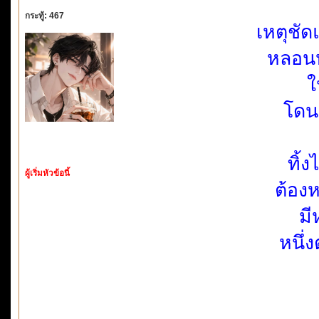
กระทู้: 467
เหตุชั
หลอนห
ใ
โดน
ทิ้
ผู้เริ่มหัวข้อนี้
ต้อง
มี
หนึ่