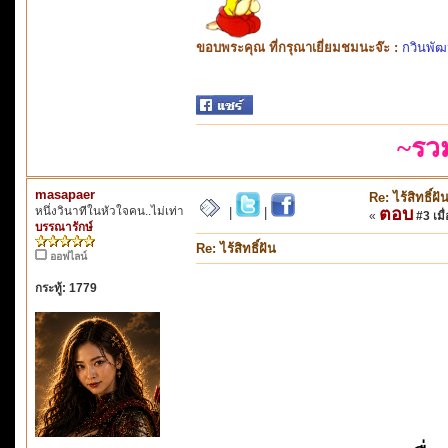
ขอบพระคุณ ที่กรุณาเยี่ยมชมนะจ๊ะ :
กวินพัฒ
~รว
masapaer
Re: ไร้สิทธิ์ฝั
หนึ่งวินาทีในหัวใจคน..ไม่เท่า
ตอบ
|
|
«
#3 เมื่
บรรณารักษ์
Re: ไร้สิทธิ์ฝัน
ออฟไลน์
กระทู้: 1779