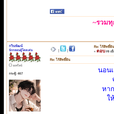
~รวมท
กวินพัฒน์
Re: ไร้สิทธิ์ฝั
นักกลอนผู้โดดเด่น
ตอบ
|
|
«
#6 เมื่
Re: ไร้สิทธิ์ฝัน
ออฟไลน์
นอนเ
กระทู้: 467
หาก
ใ