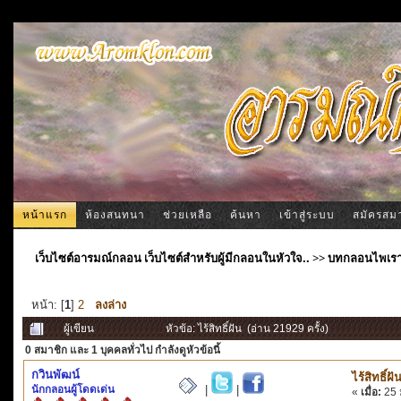
หน้าแรก
ห้องสนทนา
ช่วยเหลือ
ค้นหา
เข้าสู่ระบบ
สมัครสม
เว็บไซต์อารมณ์กลอน เว็บไซต์สำหรับผู้มีกลอนในหัวใจ..
>>
บทกลอนไพเร
หน้า: [
1
]
2
ลงล่าง
ผู้เขียน
หัวข้อ: ไร้สิทธิ์ฝัน (อ่าน 21929 ครั้ง)
0 สมาชิก
และ 1 บุคคลทั่วไป กำลังดูหัวข้อนี้
กวินพัฒน์
ไร้สิทธิ์ฝั
นักกลอนผู้โดดเด่น
|
|
«
เมื่อ:
25 