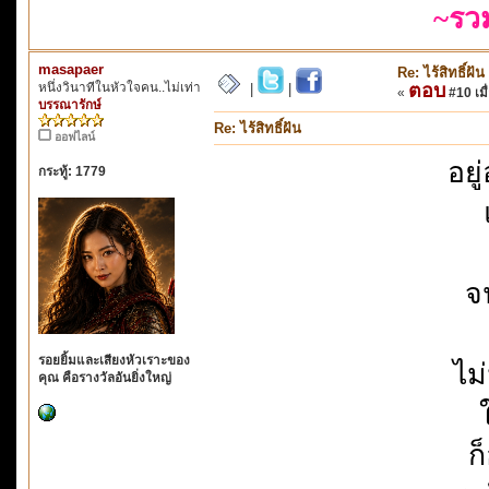
~รว
masapaer
Re: ไร้สิทธิ์ฝัน
หนึ่งวินาทีในหัวใจคน..ไม่เท่า
ตอบ
|
|
«
#10 เมื่
บรรณารักษ์
Re: ไร้สิทธิ์ฝัน
ออฟไลน์
อยู
กระทู้: 1779
จ
รอยยิ้มและเสียงหัวเราะของ
ไม่
คุณ คือรางวัลอันยิ่งใหญ่
ก