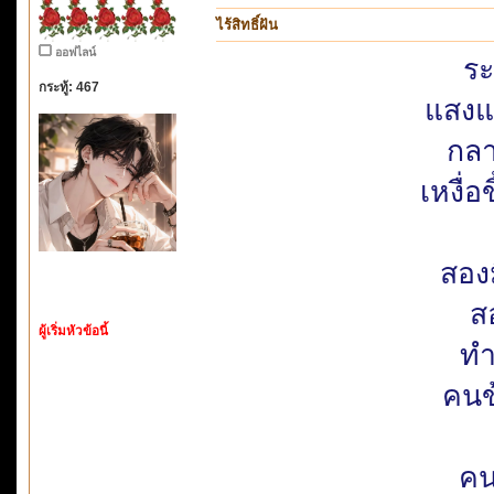
ไร้สิทธิ์ฝัน
ออฟไลน์
ระ
กระทู้: 467
แสงแด
กลา
เหงื่อ
สอง
สอ
ผู้เริ่มหัวข้อนี้
ทำ
คนข
คน