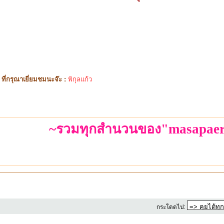
ี่กรุณาเยี่ยมชมนะจ๊ะ :
พิกุลแก้ว
~รวมทุกสำนวนของ"masapaer
กระโดดไป: