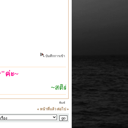
บันทึกการเข้า
"ค่ะ~
~สติตัวเดียวก็เอาอยู่~
พิมพ์
« หน้าที่แล้ว
ต่อไป »