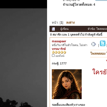
จำนวนผู้โหวตทั้งหมด: 4
หน้า: [
1
]
ลงล่าง
ผู้เขียน
หัวข้อ: โพลทดล
0 สมาชิก
และ 1 บุคคลทั่วไป กำลังดูหัวข้อนี้
masapaer
หนึ่งวินาทีในหัวใจคน..ไม่เท่า
|
บรรณารักษ์
โพลทดลอง 
ออฟไลน์
กระทู้: 1777
ใครย
รอยยิ้มและเสียงหัวเราะของ