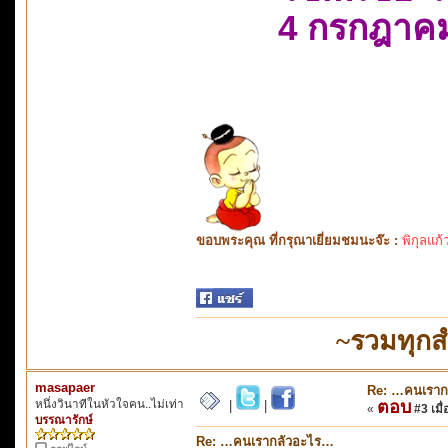
4 กรกฎาค
ขอบพระคุณ ที่กรุณาเยี่ยมชมนะจ๊ะ :
พิกุลแก้
~รวมทุกส
masapaer
Re: …คนเราก
หนึ่งวินาทีในหัวใจคน..ไม่เท่า
ตอบ
|
|
«
#3 เมื่
บรรณารักษ์
Re: …คนเรากลัวอะไร…