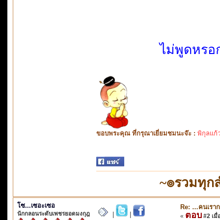
ไม่พูดหรอ
ขอบพระคุณ ที่กรุณาเยี่ยมชมนะจ๊ะ :
พิกุลแก้
~๏รวมทุก
โซ...เซอะเซอ
Re: …คนเราก
นักกลอนระดับเพชรยอดมงกุฎ
ตอบ
|
|
«
#2 เมื่