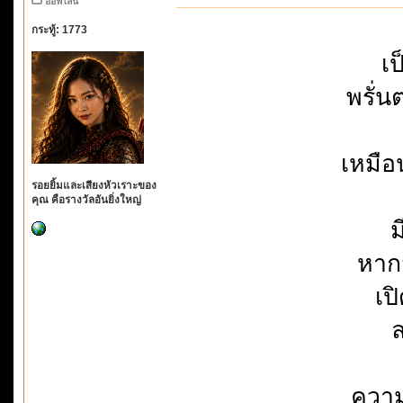
ออฟไลน์
กระทู้: 1773
เป
พรั่
เหมือ
รอยยิ้มและเสียงหัวเราะของ
คุณ คือรางวัลอันยิ่งใหญ่
ม
หาก
เป
ล
ความ