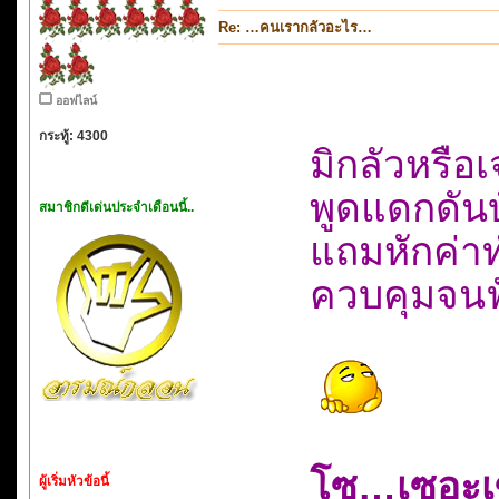
Re: …คนเรากลัวอะไร…
ออฟไลน์
กระทู้: 4300
มิกลัวหรือ
พูดแดกดัน
สมาชิกดีเด่นประจำเดือนนี้..
แถมหักค่าท
ควบคุมจนฟั
โซ…เซอะเ
ผู้เริ่มหัวข้อนี้