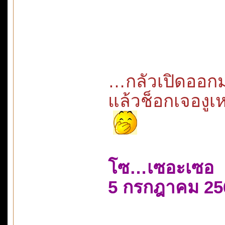
…กลัวเปิดออก
แล้วช็อกเจองูเ
โซ…เซอะเซอ
5 กรกฎาคม 25