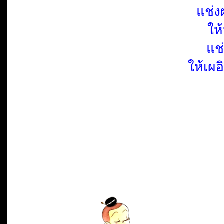
แช่ง
ให้
แช
ให้เผ