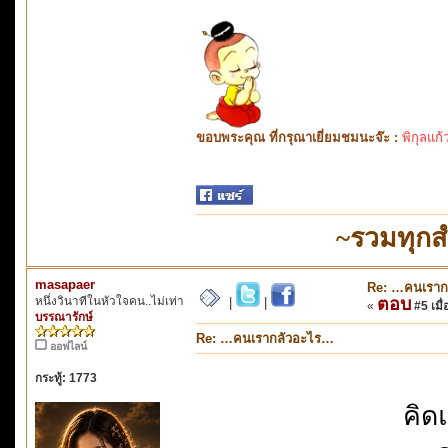
ขอบพระคุณ ที่กรุณาเยี่ยมชมนะจ๊ะ :
พิกุลแก้
~รวมทุกส
masapaer
Re: …คนเราก
หนึ่งวินาทีในหัวใจคน..ไม่เท่า
ตอบ
|
|
«
#5 เมื่
บรรณารักษ์
Re: …คนเรากลัวอะไร…
ออฟไลน์
กระทู้: 1773
คิด