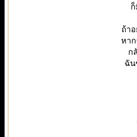
ก
ถ้าอ
หากร
กล
ฉันข