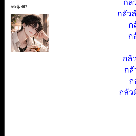
กลั
กระทู้: 467
กลัว
ก
กล
กลั
กลั
กล
กลัว