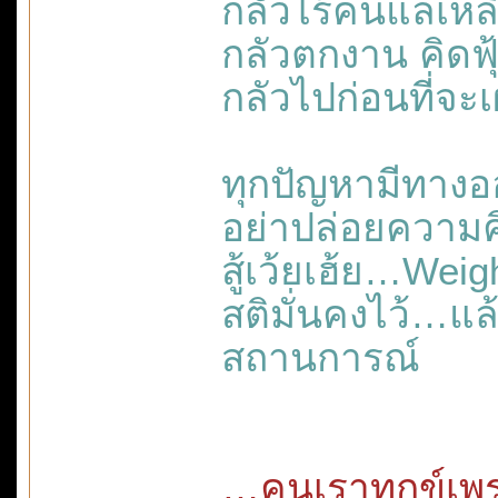
กลัวไร้คนแลเหลี
กลัวตกงาน คิดฟ
กลัวไปก่อนที่จะ
ทุกปัญหามีทางอ
อย่าปล่อยความค
สู้เว้ยเฮ้ย…Weigh
สติมั่นคงไว้…แ
สถานการณ์
…คนเราทุกข์เพ