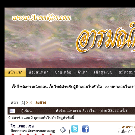
หน้าแรก
ห้องสนทนา
ช่วยเหลือ
ค้นหา
เข้าสู่ระบบ
สมัครสม
เว็บไซต์อารมณ์กลอน เว็บไซต์สำหรับผู้มีกลอนในหัวใจ..
>>
บทกลอนไพเร
หน้า: [
1
]
2
3
ลงล่าง
ผู้เขียน
หัวข้อ: …คนเรากลัวอะไร… (อ่าน 23522 ครั้ง)
0 สมาชิก
และ 2 บุคคลทั่วไป กำลังดูหัวข้อนี้
โซ...เซอะเซอ
…คนเราก
นักกลอนระดับเพชรยอดมงกุฎ
|
|
«
เมื่อ:
03 ก