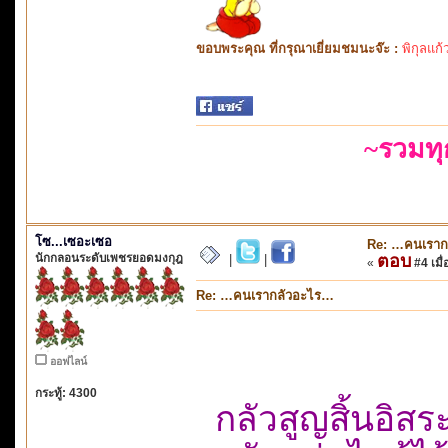
ขอบพระคุณ ที่กรุณาเยี่ยมชมนะจ๊ะ :
พิกุลแก้
~รวมท
โซ...เซอะเซอ
Re: …คนเราก
นักกลอนระดับเพชรยอดมงกุฎ
ตอบ
|
|
«
#4 เมื่
Re: …คนเรากลัวอะไร…
ออฟไลน์
กระทู้: 4300
กลัวสูญสิ้นอิสระ