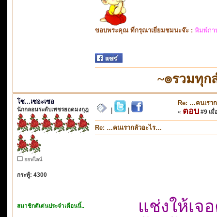
ขอบพระคุณ ที่กรุณาเยี่ยมชมนะจ๊ะ :
พิมพ์กา
~๏รวมทุก
โซ...เซอะเซอ
Re: …คนเราก
นักกลอนระดับเพชรยอดมงกุฎ
ตอบ
|
|
«
#9 เมื่
Re: …คนเรากลัวอะไร…
ออฟไลน์
กระทู้: 4300
แช่งให้เจ
สมาชิกดีเด่นประจำเดือนนี้..