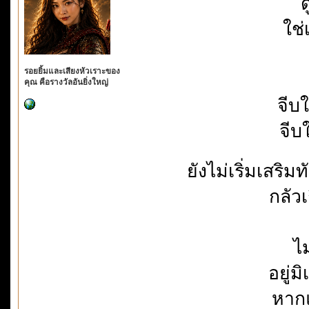
ด
ใช่
รอยยิ้มและเสียงหัวเราะของ
คุณ คือรางวัลอันยิ่งใหญ่
จีบ
จีบ
ยังไม่เริ่มเสริ
กลัว
ไ
อยู่
หากแ