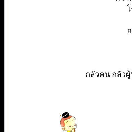
โ
อ
กลัวคน กลัวผ