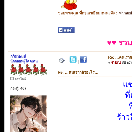
ขอบพระคุณ ที่กรุณาเยี่ยมชมนะจ๊ะ :
Mr.mus
♥♥ รวม
กวินพัฒน์
Re: …คนเราก
นักกลอนผู้โดดเด่น
ตอบ
|
|
«
#8 เมื่
Re: …คนเรากลัวอะไร…
ออฟไลน์
แช
กระทู้: 467
ที
ท
ร้าว