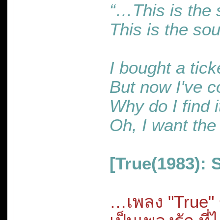
“…This is the 
This is the so
I bought a tick
But now I've 
Why do I find i
Oh, I want the
[True(1983): 
…เพลง "True" 