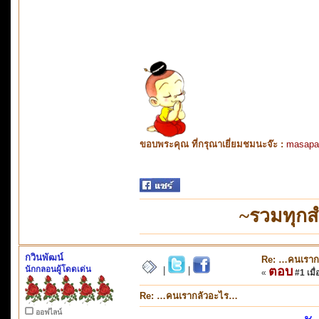
ขอบพระคุณ ที่กรุณาเยี่ยมชมนะจ๊ะ :
masapa
~รวมทุกส
กวินพัฒน์
Re: …คนเราก
นักกลอนผู้โดดเด่น
ตอบ
|
|
«
#1 เมื่
Re: …คนเรากลัวอะไร…
ออฟไลน์