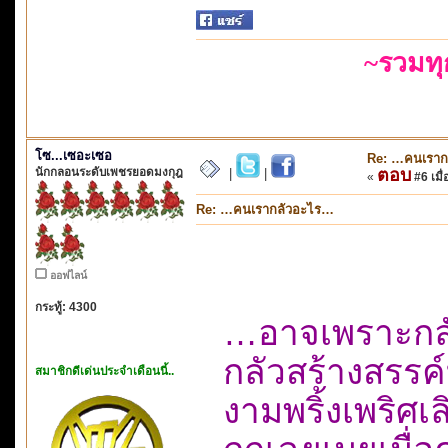
~รวมท
โซ...เซอะเซอ
Re: …คนเราก
นักกลอนระดับเพชรยอดมงกุฎ
ตอบ
|
|
«
#6 เมื่
Re: …คนเรากลัวอะไร…
ออฟไลน์
กระทู้: 4300
…อาจเพราะกลั
กลัวสร้างสรรค์
สมาชิกดีเด่นประจำเดือนนี้..
งามพริ้งเพริศ