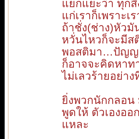
แยกแยะว่า ทุกสิ
แก่เราก็เพราะเร
ถ้าชั่ง(ช่าง)หัวม
หวั่นไหวก็จะมีสต
พอสติมา…ปัญญา
ก็อาจจะคิดหาทา
ไม่เลวร้ายอย่างท
ยิ่งพวกนักกลอน 
พูดให้ ตัวเองอ
แหละ