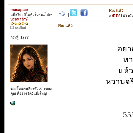
masapaer
Re: แห้ว
หนึ่งวินาทีในหัวใจคน..ไม่เท่า
ตอบ
|
|
«
#3 เมื่
บรรณารักษ์
Re: แห้ว
ออฟไลน์
กระทู้: 1777
อยาก
หา
แห้
หวานจร
รอยยิ้มและเสียงหัวเราะของ
คุณ คือรางวัลอันยิ่งใหญ่
55