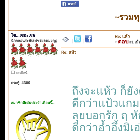
~รวมท
โซ...เซอะเซอ
Re: แห้ว
นักกลอนระดับเพชรยอดมงกุฎ
ตอบ
|
|
«
#1 เมื่
Re: แห้ว
ออฟไลน์
กระทู้: 4300
ถึงจะแห้ว ก็ยังด
ดีกว่าแป้วแก
สมาชิกดีเด่นประจำเดือนนี้..
ลุยบอกรัก ฤ หั
ดีกว่าอ้ำอึ้งม