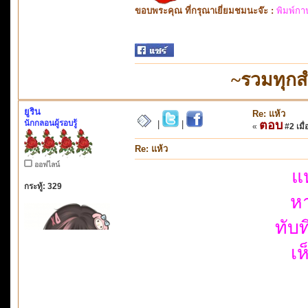
ขอบพระคุณ ที่กรุณาเยี่ยมชมนะจ๊ะ :
พิมพ์กา
~รวมทุกส
ยูริน
Re: แห้ว
นักกลอนผู้รอบรู้
ตอบ
|
|
«
#2 เมื่
Re: แห้ว
ออฟไลน์
แ
กระทู้: 329
หา
ทับ
เห