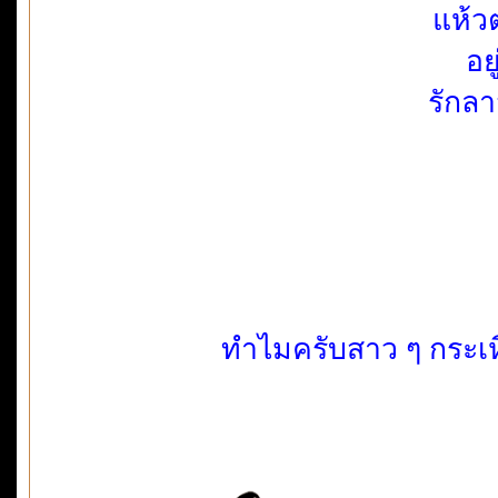
แห้ว
อย
รักล
ทำไมครับสาว ๆ กระเห