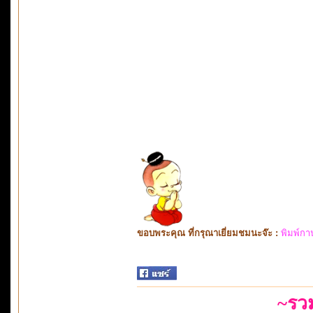
ขอบพระคุณ ที่กรุณาเยี่ยมชมนะจ๊ะ :
พิมพ์กา
~รว