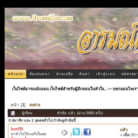
หน้าแรก
ห้องสนทนา
ช่วยเหลือ
ค้นหา
เข้าสู่ระบบ
สมัครสม
เว็บไซต์อารมณ์กลอน เว็บไซต์สำหรับผู้มีกลอนในหัวใจ..
>>
บทกลอนไพเร
หน้า: [
1
]
ลงล่าง
ผู้เขียน
หัวข้อ: แห้ว (อ่าน 5885 ครั้ง)
0 สมาชิก
และ 1 บุคคลทั่วไป กำลังดูหัวข้อนี้
hort39
แห้ว
หาหัวใจให้เจอก็เป็นสุข
|
|
«
เมื่อ:
05 ก