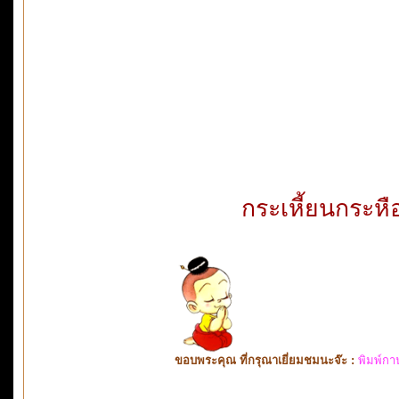
กระเหี้ยนกระหือ
ขอบพระคุณ ที่กรุณาเยี่ยมชมนะจ๊ะ :
พิมพ์กา