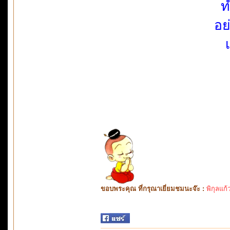
ท
อย
ขอบพระคุณ ที่กรุณาเยี่ยมชมนะจ๊ะ :
พิกุลแก้