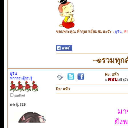
ขอบพระคุณ ที่กรุณาเยี่ยมชมนะจ๊ะ :
ยูริน
,
พิ
~๏รวมทุก
ยูริน
Re: แห้ว
นักกลอนผู้รอบรู้
ตอบ
|
|
«
#5 เมื่
Re: แห้ว
ออฟไลน์
กระทู้: 329
มา
ยัง