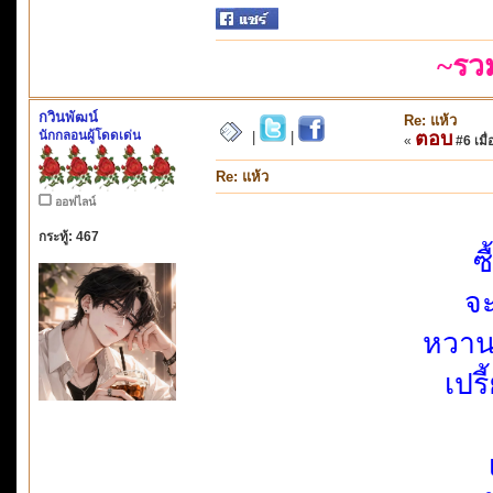
~รว
กวินพัฒน์
Re: แห้ว
นักกลอนผู้โดดเด่น
ตอบ
|
|
«
#6 เมื่
Re: แห้ว
ออฟไลน์
กระทู้: 467
ซ
จะ
หวาน
เปร