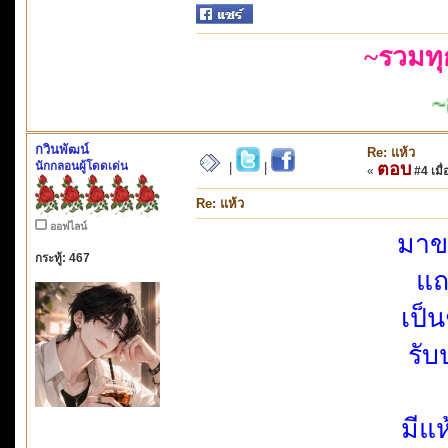
~รวมท
~สติตัวเด
กวินพัฒน์
Re: แห้ว
นักกลอนผู้โดดเด่น
ตอบ
|
|
«
#4 เมื่
Re: แห้ว
ออฟไลน์
มาขา
กระทู้: 467
แถ
เป็น
รับ
มีแ