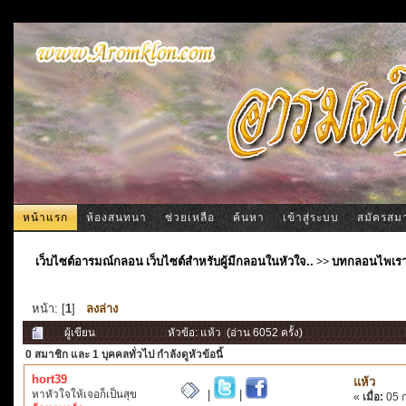
หน้าแรก
ห้องสนทนา
ช่วยเหลือ
ค้นหา
เข้าสู่ระบบ
สมัครสม
เว็บไซต์อารมณ์กลอน เว็บไซต์สำหรับผู้มีกลอนในหัวใจ..
>>
บทกลอนไพเร
หน้า: [
1
]
ลงล่าง
ผู้เขียน
หัวข้อ: แห้ว (อ่าน 6052 ครั้ง)
0 สมาชิก
และ 1 บุคคลทั่วไป กำลังดูหัวข้อนี้
hort39
แห้ว
หาหัวใจให้เจอก็เป็นสุข
|
|
«
เมื่อ:
05 ก