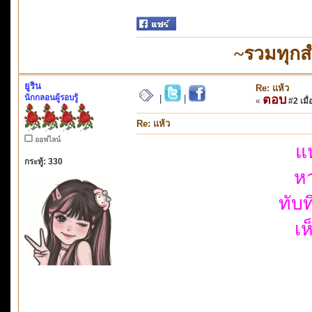
~รวมทุกส
ยูริน
Re: แห้ว
นักกลอนผู้รอบรู้
ตอบ
|
|
«
#2 เมื่
Re: แห้ว
ออฟไลน์
แ
กระทู้: 330
หา
ทับ
เห