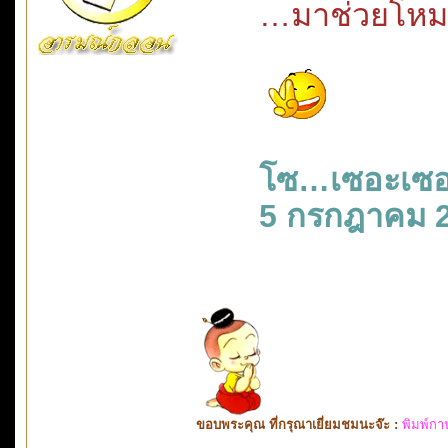
…มาช่วยโหมก
โซ…เซอะเซ
5 กรกฎาคม 
ขอบพระคุณ ที่กรุณาเยี่ยมชมนะจ๊ะ :
พิมพ์กา