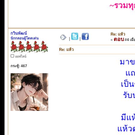
~รวมท
กวินพัฒน์
Re: แห้ว
นักกลอนผู้โดดเด่น
ตอบ
|
|
«
#4 เมื่
Re: แห้ว
ออฟไลน์
มาขา
กระทู้: 467
แถ
เป็น
รับ
มีแ
แห้ว