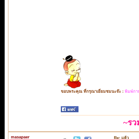
ขอบพระคุณ ที่กรุณาเยี่ยมชมนะจ๊ะ :
พิมพ์กา
~รว
masapaer
Re: แห้ว