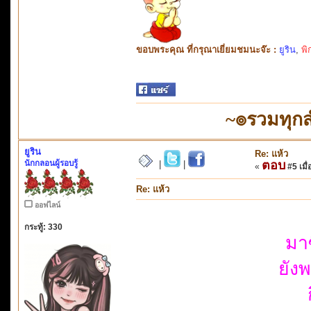
ขอบพระคุณ ที่กรุณาเยี่ยมชมนะจ๊ะ :
ยูริน
,
พิ
~๏รวมทุก
ยูริน
Re: แห้ว
นักกลอนผู้รอบรู้
ตอบ
|
|
«
#5 เมื่
Re: แห้ว
ออฟไลน์
กระทู้: 330
มา
ยัง