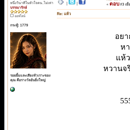
หนึ่งวินาทีในหัวใจคน..ไม่เท่า
ตอบ
|
|
«
#3 เมื่
บรรณารักษ์
Re: แห้ว
ออฟไลน์
กระทู้: 1779
อยาก
หา
แห้
หวานจร
รอยยิ้มและเสียงหัวเราะของ
คุณ คือรางวัลอันยิ่งใหญ่
55