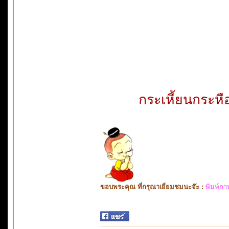
กระเหี้ยนกระหือ
ขอบพระคุณ ที่กรุณาเยี่ยมชมนะจ๊ะ :
พิมพ์กา