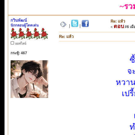
~รว
กวินพัฒน์
Re: แห้ว
นักกลอนผู้โดดเด่น
ตอบ
|
|
«
#6 เมื่
Re: แห้ว
ออฟไลน์
กระทู้: 467
ซ
จะ
หวาน
เปร
ท