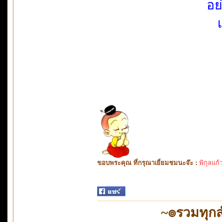
อย
ขอบพระคุณ ที่กรุณาเยี่ยมชมนะจ๊ะ :
พิกุลแก้
~๏รวมทุก