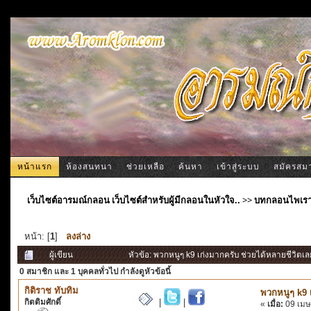
หน้าแรก
ห้องสนทนา
ช่วยเหลือ
ค้นหา
เข้าสู่ระบบ
สมัครสม
เว็บไซต์อารมณ์กลอน เว็บไซต์สำหรับผู้มีกลอนในหัวใจ..
>>
บทกลอนไพเร
หน้า: [
1
]
ลงล่าง
ผู้เขียน
หัวข้อ: พวกหนูๆ k9 เก่งมากครับ ช่วยได้หลายชีวิตเล
0 สมาชิก
และ 1 บุคคลทั่วไป กำลังดูหัวข้อนี้
กิติราช ทับทิม
พวกหนูๆ k9 
กิตติมศักดิ์
|
|
«
เมื่อ:
09 เมษ