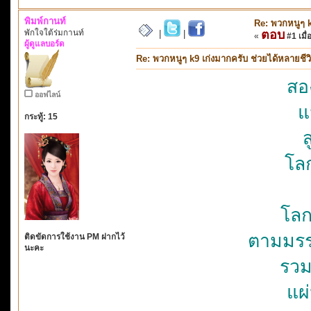
พิมพ์กานท์
Re: พวกหนูๆ k
พักใจใต้ร่มกานท์
ตอบ
|
|
«
#1 เมื่
ผู้ดูแลบอร์ด
Re: พวกหนูๆ k9 เก่งมากครับ ช่วยได้หลายชีว
สอง
ออฟไลน์
แ
กระทู้: 15
โลก
โลก
ตามมรร
ติดขัดการใช้งาน PM ฝากไว้
นะคะ
รวม
แผ่