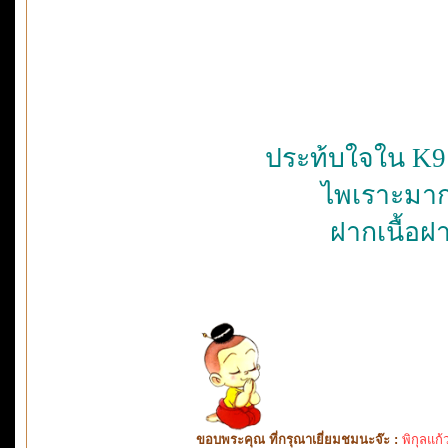
ประท้บใจใน K9 แ
ไพเราะมาก
ฝากเนื้อฝ
ขอบพระคุณ ที่กรุณาเยี่ยมชมนะจ๊ะ :
พิกุลแก้