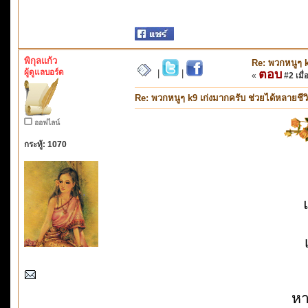
พิกุลแก้ว
Re: พวกหนูๆ k
ผู้ดูแลบอร์ด
ตอบ
|
|
«
#2 เมื่
Re: พวกหนูๆ k9 เก่งมากครับ ช่วยได้หลายชีว
ออฟไลน์
กระทู้: 1070
หา