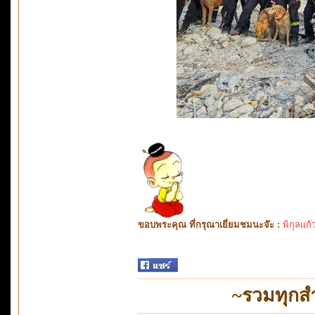
ขอบพระคุณ ที่กรุณาเยี่ยมชมนะจ๊ะ :
พิกุลแก้
~รวมทุกสำ