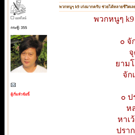
พวกหนูๆ k9 เก่งมากครับ ช่วยได้หลายชีวิตเล
พวกหนูๆ k9 
ออฟไลน์
กระทู้: 355
๐ จัก
จ
ยามโ
จัก
ผู้เริ่มหัวข้อนี้
๐ ป
หล
หาเว้
ปราก