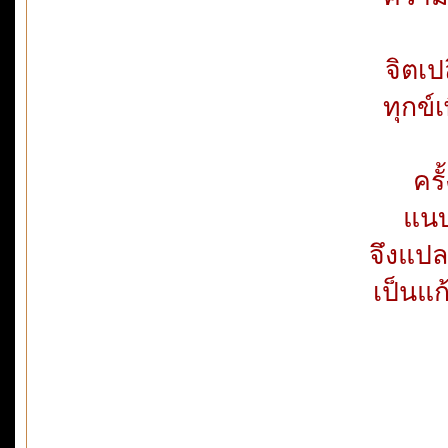
จิตเป
ทุกข์
คร
แนบ
จึงแปล
เป็นแก