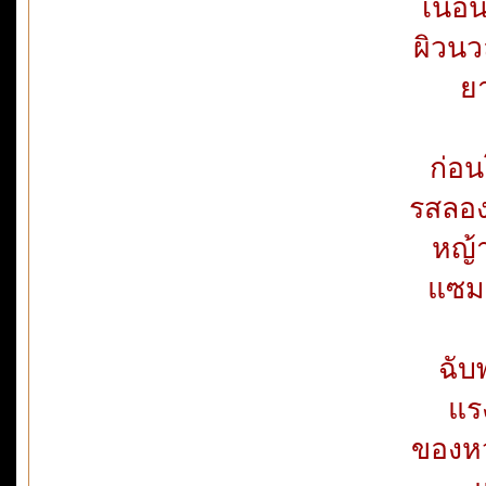
เนื้
ผิวน
ย
ก่อน
รสลองล
หญ้า
แซมเ
ฉับ
แร
ของหว