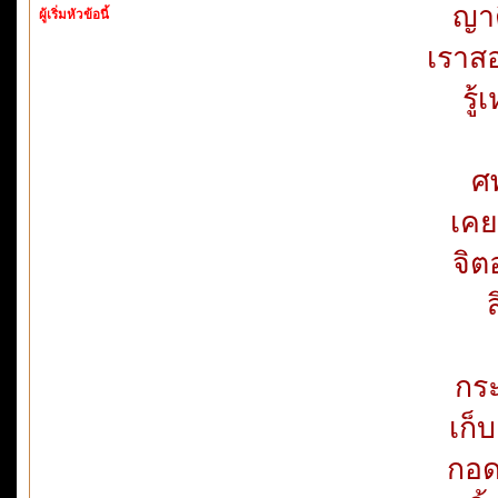
ญาต
ผู้เริ่มหัวข้อนี้
เราส
รู
ศพ
เคย
จิต
กร
เก็
กอด