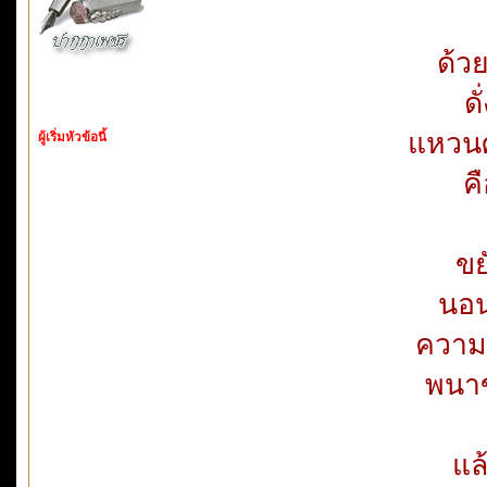
ด้ว
ด
แหวนศั
ผู้เริ่มหัวข้อนี้
ค
ขย
นอน
ความเ
พนาข
แล