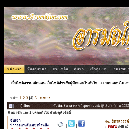
หน้าแรก
ห้องสนทนา
ช่วยเหลือ
ค้นหา
เข้าสู่ระบบ
สมัครสม
เว็บไซต์อารมณ์กลอน เว็บไซต์สำหรับผู้มีกลอนในหัวใจ..
>>
บทกลอนไพเร
หน้า:
1
2
3
[
4
]
5
ลงล่าง
ผู้เขียน
หัวข้อ: ธิดาสวรรค์ ( คุณขาวมณี ผู้ริเริ่ม ) (อ่าน 123
0 สมาชิก
และ 1 บุคคลทั่วไป กำลังดูหัวข้อนี้
จั่นเจา
Re: ธิดาสวรรค์ 
นักกลอนระดับเพชรน้ำหนึ่ง
ตอบ
|
|
«
#45 เมื่