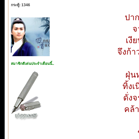
กระทู้: 1346
ปาก
จ
เงี
จึงก้
สมาชิกดีเด่นประจำเดือนนี้..
ฝุ่
ทิ้ง
ดั่
คล้