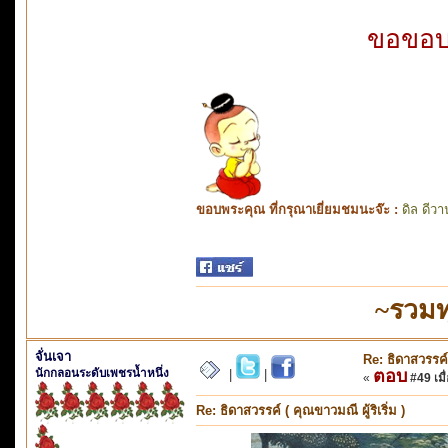
ขอขอบ
ขอบพระคุณ ที่กรุณาเยี่ยมชมนะจ๊ะ :
ดิล ดีวา
~รวมท
จั่นเจา
Re: ธิดาสวรรค์ 
นักกลอนระดับเพชรน้ำหนึ่ง
ตอบ
|
|
«
#49 เมื่
Re: ธิดาสวรรค์ ( คุณขาวมณี ผู้ริเริ่ม )