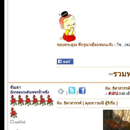
ขอบพระคุณ ที่กรุณาเยี่ยมชมนะจ๊ะ :
โซ...เซ
~รวมท
จั่นเจา
Re: ธิดาสวรรค์ 
นักกลอนระดับเพชรน้ำหนึ่ง
ตอบ
|
|
«
#48 เมื่
Re: ธิดาสวรรค์ ( คุณขาวมณี ผู้ริเริ่ม )
ออฟไลน์