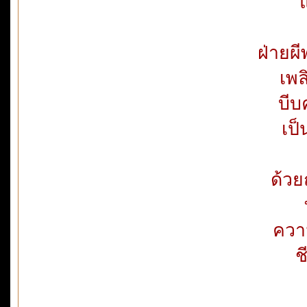
แ
ฝ่ายผ
เพล
บี
เป
ด้ว
ความ
ช