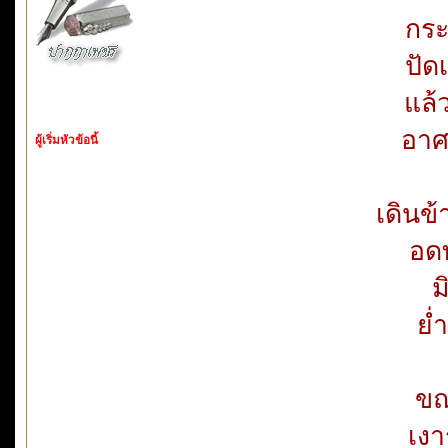
กระ
ปัด
แล้
อาศ
ผู้เริ่มหัวข้อนี้
เดินข้
อดท
ม
ย่
ขณ
เงา