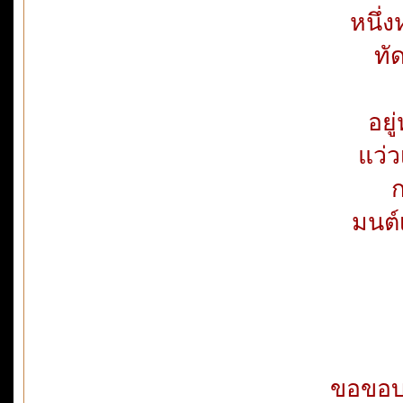
หนึ่
ทั
อยู
แว่ว
มนต์
ขอขอบ