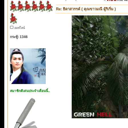
Re: ธิดาสวรรค์ ( คุณขาวมณี ผู้ริเริ่ม )
ออฟไลน์
กระทู้: 1346
สมาชิกดีเด่นประจำเดือนนี้..