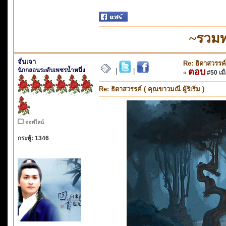
~รวมท
จั่นเจา
Re: ธิดาสวรรค์ 
นักกลอนระดับเพชรน้ำหนึ่ง
ตอบ
|
|
«
#50 เมื่
Re: ธิดาสวรรค์ ( คุณขาวมณี ผู้ริเริ่ม )
ออฟไลน์
กระทู้: 1346