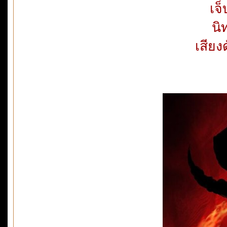
เจ็
นิ
เสียง