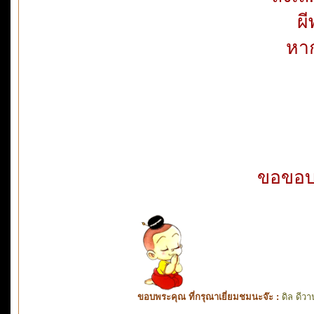
ผี
หาก
ขอขอบ
ขอบพระคุณ ที่กรุณาเยี่ยมชมนะจ๊ะ :
ดิล ดีวา