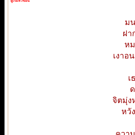
ผู้เริ่มหัวข้อนี้
มน
ฝา
หม
เงาอนง
เ
ด
จิตมุ
หวัง
ความอ