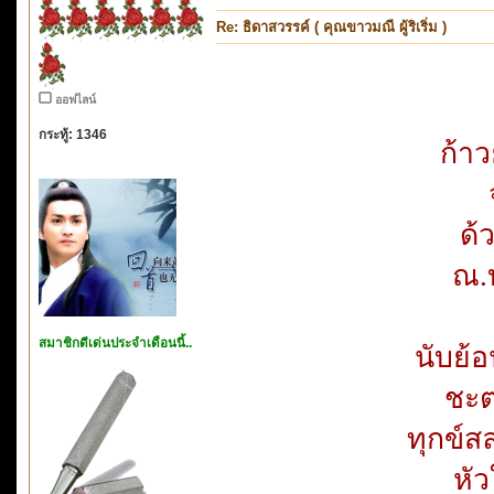
Re: ธิดาสวรรค์ ( คุณขาวมณี ผู้ริเริ่ม )
ออฟไลน์
กระทู้: 1346
ก้าว
ด้ว
ณ.บ
สมาชิกดีเด่นประจำเดือนนี้..
นับย้อ
ชะต
ทุกข์ส
หั