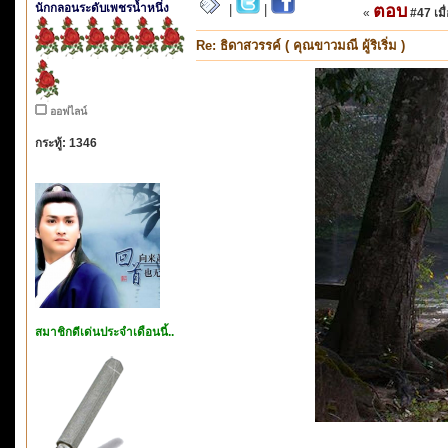
นักกลอนระดับเพชรน้ำหนึ่ง
ตอบ
|
|
«
#47 เมื่
Re: ธิดาสวรรค์ ( คุณขาวมณี ผู้ริเริ่ม )
ออฟไลน์
กระทู้: 1346
สมาชิกดีเด่นประจำเดือนนี้..