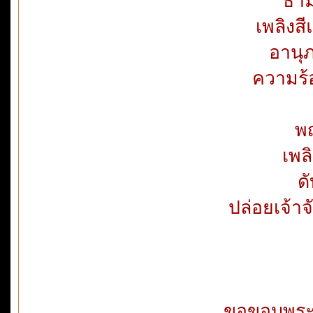
ธำม
เพลิงสี
อานุภ
ความร้
พญ
เพล
ดั
ปล่อยเจ้า
ขอขอบพระ