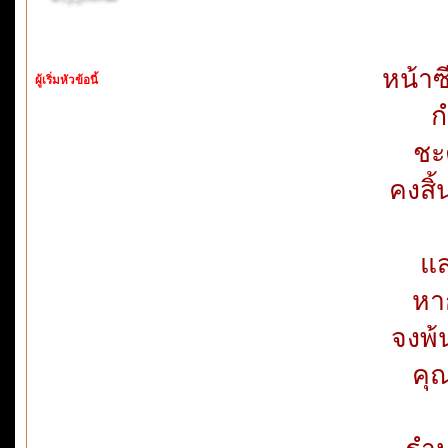
หน้าซ
ผู้เริ่มหัวข้อนี้
ก
ชะ
คงสิ้
แส
หา
จงพ้
คุ