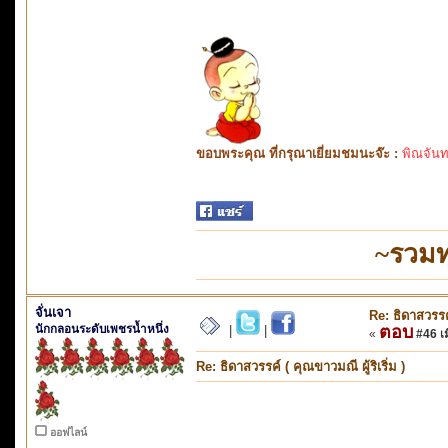
ขอบพระคุณ ที่กรุณาเยี่ยมชมนะจ๊ะ :
พิณจันท
~รวมท
จั่นเจา
Re: ธิดาสวรรค์
นักกลอนระดับเพชรน้ำหนึ่ง
ตอบ
|
|
«
#46 เมื
Re: ธิดาสวรรค์ ( คุณขาวมณี ผู้ริเริ่ม )
ออฟไลน์