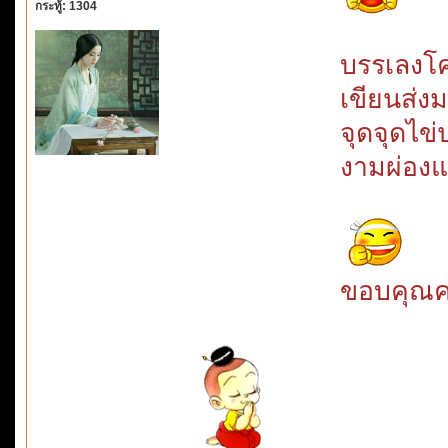
กระทู้: 1304
บรรเลง
เขียนส
จุดจุดไข่
งามผ่อ
ขอบคุณค่