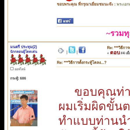
ขอบพระคุณ ที่กรุณาเยี่ยมชมนะจ๊ะ :
พระเอก
~รวมทุ
มนตรี ประทุม(2)
Re: ***วิธีการ
นักกลอนผู้โดดเด่น
ตอบ
|
|
«
#4 เมื่
Re: ***วิธีการตั้งกระทู้โคลง...?
ออฟไลน์
กระทู้: 686
ขอบคุณท่า
ผมเริ่มผิด
ทำแบบท่าน