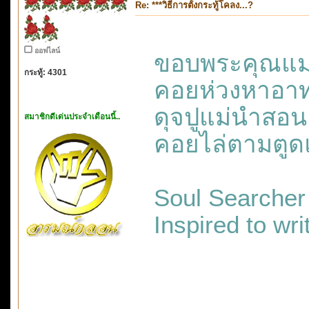
Re: ***วิธีการตั้งกระทู้โคลง...?
ออฟไลน์
ขอบพระคุณแ
กระทู้: 4301
คอยห่วงหา
ดุจปูแม่น
สมาชิกดีเด่นประจำเดือนนี้..
คอยไล่ตามตู
Soul Searcher
Inspired to wr