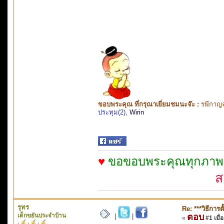
ขอบพระคุณ ที่กรุณาเยี่ยมชมนะจ๊ะ :
รพีกาญจ
ประทุม(2)
,
Wirin
♥
ขอขอบพระคุณทุกภาพจาก
ส
รุทร
Re: ***วิธีการต
เด็กขยันประจำบ้าน
ตอบ
|
|
«
#1 เมื่อ