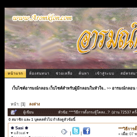
หน้าแรก
ห้องสนทนา
ช่วยเหลือ
ค้นหา
เข้าสู่ระบบ
สมัครสม
เว็บไซต์อารมณ์กลอน เว็บไซต์สำหรับผู้มีกลอนในหัวใจ..
>>
อารมณ์กลอน
หน้า: [
1
]
ลงล่าง
ผู้เขียน
หัวข้อ: ***วิธีการตั้งกระทู้โคลง...? (อ่าน 72537 ครั้
0 สมาชิก
และ 1 บุคคลทั่วไป กำลังดูหัวข้อนี้
❀ Sasi ❀
***วิธีการต
♥ แล้วแต่ ♥
|
|
«
เมื่อ:
07 พ