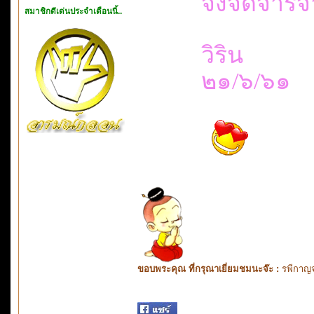
จึงจดจา
สมาชิกดีเด่นประจำเดือนนี้..
วิริน
๒๑/๖/๖๑
ขอบพระคุณ ที่กรุณาเยี่ยมชมนะจ๊ะ :
รพีกาญจ