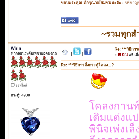
ขอบพระคุณ ที่กรุณาเยี่ยมชมนะจ๊ะ :
รพีกาญจ
~รวมทุกส
Wirin
Re: ***วิธีการ
นักกลอนระดับเพชรยอดมงกุฎ
ตอบ
|
|
«
#5 เมื่
Re: ***วิธีการตั้งกระทู้โคลง...?
ออฟไลน์
กระทู้: 4930
โคลงกานท์
เติมแต่ง
พินิจเพ่