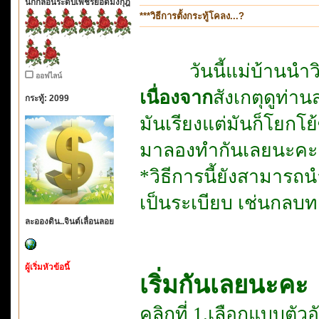
นักกลอนระดับเพชรยอดมงกุฎ
***วิธีการตั้งกระทู้โคลง...?
วันนี้แม่บ้านนำวิ
ออฟไลน์
เนื่องจาก
สังเกตุดูท่า
กระทู้: 2099
มันเรียงแต่มันก็โยกโย
มาลองทำกันเลยนะคะ
*วิธีการนี้ยังสามารถน
เป็นระเบียบ เช่นกล
ละอองดิน..จินต์เลื่อนลอย
ผู้เริ่มหัวข้อนี้
เริ่มกันเลยนะคะ
คลิกที่ 1.เลือกแบบตัวอ