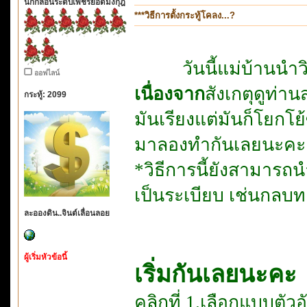
นักกลอนระดับเพชรยอดมงกุฎ
***วิธีการตั้งกระทู้โคลง...?
วันนี้แม่บ้านนำวิ
ออฟไลน์
เนื่องจาก
สังเกตุดูท่า
กระทู้: 2099
มันเรียงแต่มันก็โยกโย
มาลองทำกันเลยนะคะ
*วิธีการนี้ยังสามารถน
เป็นระเบียบ เช่นกล
ละอองดิน..จินต์เลื่อนลอย
ผู้เริ่มหัวข้อนี้
เริ่มกันเลยนะคะ
คลิกที่ 1.เลือกแบบตัวอ