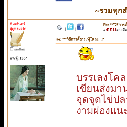
~รวมทุกส
พิณจันทร์
Re: ***วิธีการต
ผู้ดูแลบอร์ด
ตอบ
|
|
«
#3 เมื่อ
Re: ***วิธีการตั้งกระทู้โคลง...?
ออฟไลน์
กระทู้: 1304
บรรเลงโค
เขียนส่ง
จุดจุดไข่ปลา
งามผ่องแ