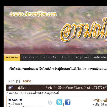
หน้าแรก
ห้องสนทนา
ช่วยเหลือ
ค้นหา
เข้าสู่ระบบ
สมัครสม
เว็บไซต์อารมณ์กลอน เว็บไซต์สำหรับผู้มีกลอนในหัวใจ..
>>
อารมณ์กลอน
หน้า: [
1
]
ลงล่าง
ผู้เขียน
หัวข้อ: ***วิธีการตั้งกระทู้โคลง...? (อ่าน 71572 ครั้
0 สมาชิก
และ 1 บุคคลทั่วไป กำลังดูหัวข้อนี้
❀ Sasi ❀
***วิธีการต
♥ แล้วแต่ ♥
|
|
«
เมื่อ:
07 พ