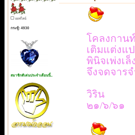
ออฟไลน์
กระทู้: 4930
โคลงกานท์
เติมแต่ง
พินิจเพ่
จึงจดจา
สมาชิกดีเด่นประจำเดือนนี้..
วิริน
๒๑/๖/๖๑