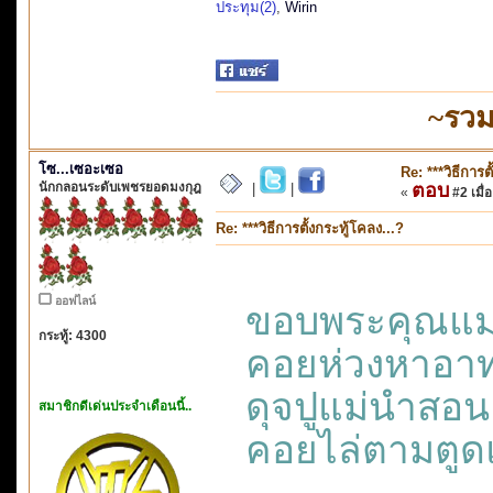
ประทุม(2)
,
Wirin
~รวม
โซ...เซอะเซอ
Re: ***วิธีการต
นักกลอนระดับเพชรยอดมงกุฎ
ตอบ
|
|
«
#2 เมื่อ
Re: ***วิธีการตั้งกระทู้โคลง...?
ออฟไลน์
ขอบพระคุณแ
กระทู้: 4300
คอยห่วงหา
ดุจปูแม่น
สมาชิกดีเด่นประจำเดือนนี้..
คอยไล่ตามตู