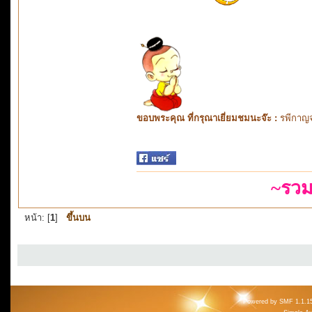
ขอบพระคุณ ที่กรุณาเยี่ยมชมนะจ๊ะ :
รพีกาญจ
~รวม
หน้า: [
1
]
ขึ้นบน
Powered by SMF 1.1.1