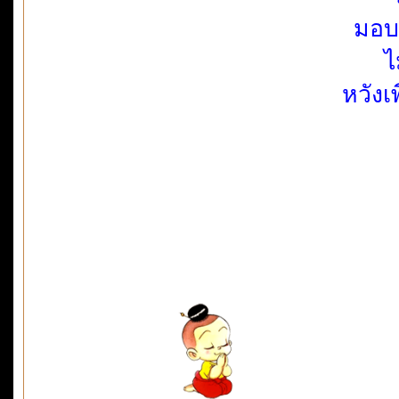
มอบ
ไ
หวังเพ