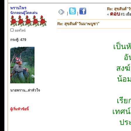
พรานไพร
Re: สุขสันต์"
นักกลอนผู้โดดเด่น
ตอบ
|
|
«
#1 เมื่
Re: สุขสันต์"วันมาฆบูชา"
ออฟไลน์
กระทู้: 479
เป็น
อั
สงฆ
น้อ
นายพราน...ล่าหัวใจ
เรีย
ผู้เริ่มหัวข้อนี้
เทศน
ประ