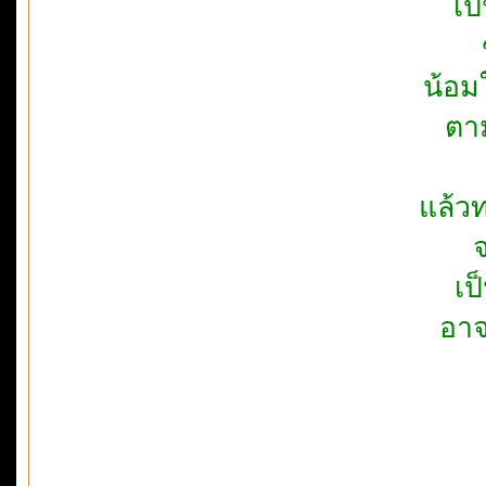
เป
น้อมใ
ตา
แล้ว
เป
อาจ