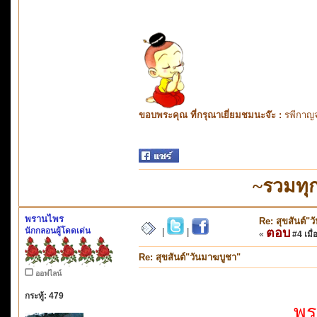
ขอบพระคุณ ที่กรุณาเยี่ยมชมนะจ๊ะ :
รพีกาญจ
~รวมทุ
พรานไพร
Re: สุขสันต์"
นักกลอนผู้โดดเด่น
ตอบ
|
|
«
#4 เมื่
Re: สุขสันต์"วันมาฆบูชา"
ออฟไลน์
กระทู้: 479
พร