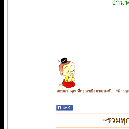
งามพ
ขอบพระคุณ ที่กรุณาเยี่ยมชมนะจ๊ะ :
รพีกาญจ
~รวมทุ