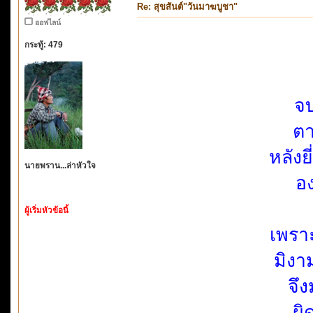
Re: สุขสันต์"วันมาฆบูชา"
ออฟไลน์
กระทู้: 479
จ
ต
หลัง
นายพราน...ล่าหัวใจ
อ
ผู้เริ่มหัวข้อนี้
เพราะ
มิงา
จึ
ผิ