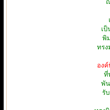
ณ
เป
พิ
ทรง
องค์ท
ท
พัน
รั