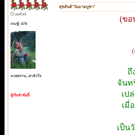
สุขสันต์"วันมาฆบูชา"
ออฟไลน์
(ขอ
กระทู้: 479
(
ถ
นายพราน...ล่าหัวใจ
จันท
เปล
ผู้เริ่มหัวข้อนี้
เมื
เป็นว