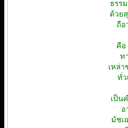
ธรรมว
ด้วย
ถือ
คือ
ทา
เหล่า
ทั่
เป็นค
อา
มัชเ