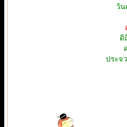
วัน
ดิ
ประจวบ