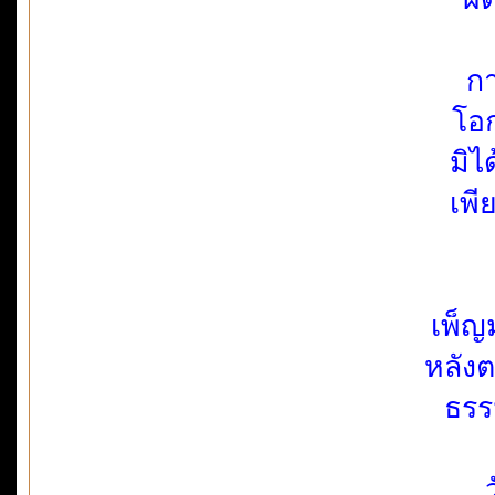
กา
โอ
มิไ
เพี
เพ็ญ
หลังต
ธรร