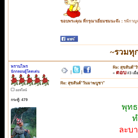
ขอบพระคุณ ที่กรุณาเยี่ยมชมนะจ๊ะ :
รพีกาญจ
~รวมทุ
พรานไพร
Re: สุขสันต์"
นักกลอนผู้โดดเด่น
ตอบ
|
|
«
#3 เมื่
Re: สุขสันต์"วันมาฆบูชา"
ออฟไลน์
กระทู้: 479
พุทธ
ท
ละบ