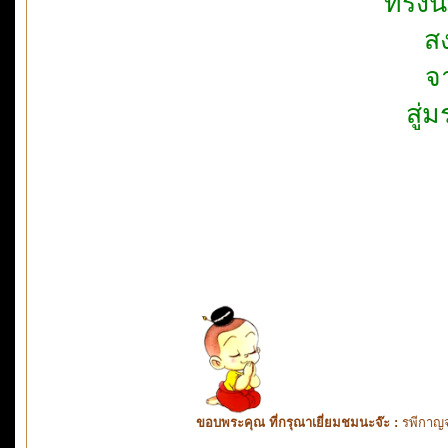
ทรงนิ
สง
จ
สู่
ขอบพระคุณ ที่กรุณาเยี่ยมชมนะจ๊ะ :
รพีกาญจ