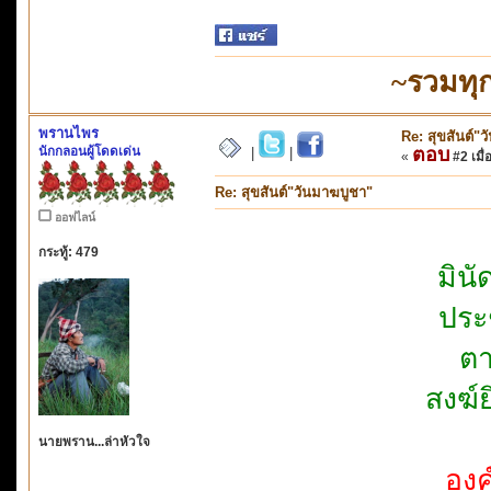
~รวมทุ
พรานไพร
Re: สุขสันต์"
นักกลอนผู้โดดเด่น
ตอบ
|
|
«
#2 เมื่
Re: สุขสันต์"วันมาฆบูชา"
ออฟไลน์
กระทู้: 479
มินั
ประ
ตา
สงฆ์
นายพราน...ล่าหัวใจ
องค