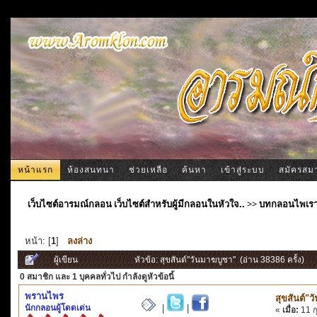
หน้าแรก
ห้องสนทนา
ช่วยเหลือ
ค้นหา
เข้าสู่ระบบ
สมัครสม
เว็บไซต์อารมณ์กลอน เว็บไซต์สำหรับผู้มีกลอนในหัวใจ..
>>
บทกลอนไพเร
หน้า: [
1
]
ลงล่าง
ผู้เขียน
หัวข้อ: สุขสันต์"วันมาฆบูชา" (อ่าน 38386 ครั้ง)
0 สมาชิก
และ 1 บุคคลทั่วไป กำลังดูหัวข้อนี้
พรานไพร
สุขสันต์"
นักกลอนผู้โดดเด่น
|
|
«
เมื่อ:
11 ก