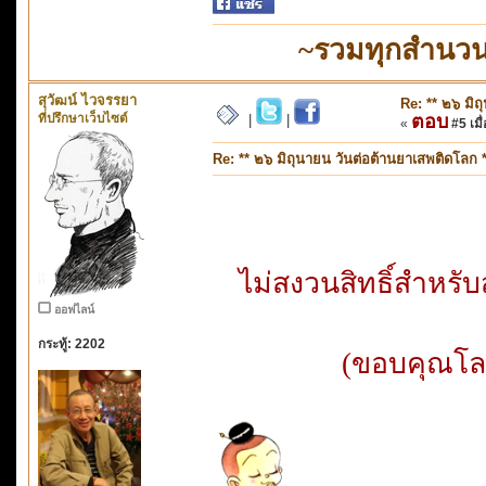
~รวมทุกสำนวน
สุวัฒน์ ไวจรรยา
Re: ** ๒๖ มิถ
ที่ปรึกษาเว็บไซต์
ตอบ
|
|
«
#5 เมื่
Re: ** ๒๖ มิถุนายน วันต่อต้านยาเสพติดโลก *
ไม่สงวนสิทธิ์สำหร
ออฟไลน์
กระทู้: 2202
(ขอบคุณโลโ