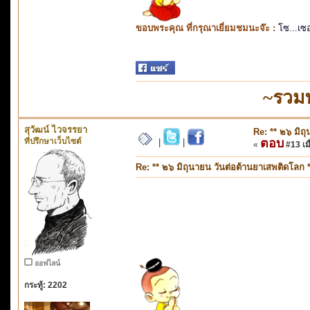
ขอบพระคุณ ที่กรุณาเยี่ยมชมนะจ๊ะ :
โซ...เซ
~รวม
สุวัฒน์ ไวจรรยา
Re: ** ๒๖ มิถ
ที่ปรึกษาเว็บไซต์
ตอบ
|
|
«
#13 เมื
Re: ** ๒๖ มิถุนายน วันต่อต้านยาเสพติดโลก *
ออฟไลน์
กระทู้: 2202