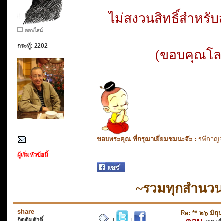
ไม่สงวนสิทธิ์สำหร
ออฟไลน์
กระทู้: 2202
(ขอบคุณโลโ
ขอบพระคุณ ที่กรุณาเยี่ยมชมนะจ๊ะ :
รพีกาญจ
ผู้เริ่มหัวข้อนี้
~รวมทุกสำนวน
share
Re: ** ๒๖ มิถ
กิตติมศักดิ์
ตอบ
|
|