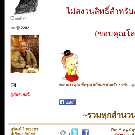
ไม่สงวนสิทธิ์สำหร
ออฟไลน์
กระทู้: 2202
(ขอบคุณโลโ
ขอบพระคุณ ที่กรุณาเยี่ยมชมนะจ๊ะ :
รพีกาญจ
ผู้เริ่มหัวข้อนี้
~รวมทุกสำนวน
สุวัฒน์ ไวจรรยา
Re: ** ๒๖ มิถ
ที่ปรึกษาเว็บไซต์
ตอบ
|
|