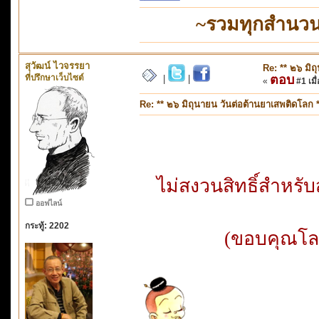
~รวมทุกสำนวน
สุวัฒน์ ไวจรรยา
Re: ** ๒๖ มิถ
ที่ปรึกษาเว็บไซต์
ตอบ
|
|
«
#1 เมื่
Re: ** ๒๖ มิถุนายน วันต่อต้านยาเสพติดโลก *
ไม่สงวนสิทธิ์สำหร
ออฟไลน์
กระทู้: 2202
(ขอบคุณโลโ