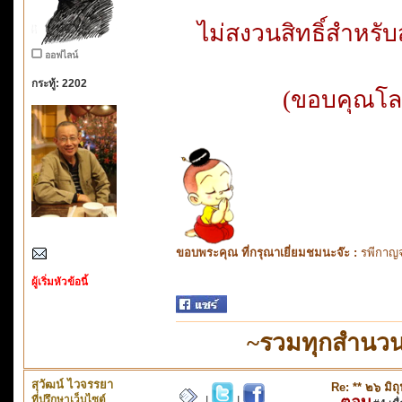
ไม่สงวนสิทธิ์สำหร
ออฟไลน์
กระทู้: 2202
(ขอบคุณโลโ
ขอบพระคุณ ที่กรุณาเยี่ยมชมนะจ๊ะ :
รพีกาญจ
ผู้เริ่มหัวข้อนี้
~รวมทุกสำนวน
สุวัฒน์ ไวจรรยา
Re: ** ๒๖ มิถ
ที่ปรึกษาเว็บไซต์
ตอบ
|
|