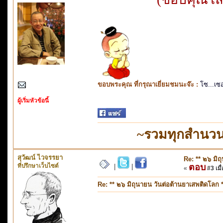
ขอบพระคุณ ที่กรุณาเยี่ยมชมนะจ๊ะ :
โซ...เซ
ผู้เริ่มหัวข้อนี้
~รวมทุกสำนวน
สุวัฒน์ ไวจรรยา
Re: ** ๒๖ มิถ
ที่ปรึกษาเว็บไซต์
ตอบ
|
|
«
#3 เมื่
Re: ** ๒๖ มิถุนายน วันต่อต้านยาเสพติดโลก *