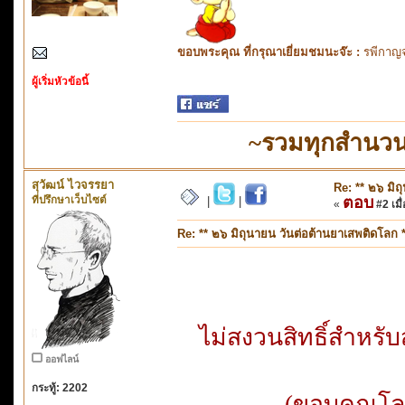
ขอบพระคุณ ที่กรุณาเยี่ยมชมนะจ๊ะ :
รพีกาญจ
ผู้เริ่มหัวข้อนี้
~รวมทุกสำนวน
สุวัฒน์ ไวจรรยา
Re: ** ๒๖ มิถ
ที่ปรึกษาเว็บไซต์
ตอบ
|
|
«
#2 เมื่
Re: ** ๒๖ มิถุนายน วันต่อต้านยาเสพติดโลก *
ไม่สงวนสิทธิ์สำหร
ออฟไลน์
กระทู้: 2202
(ขอบคุณโลโ