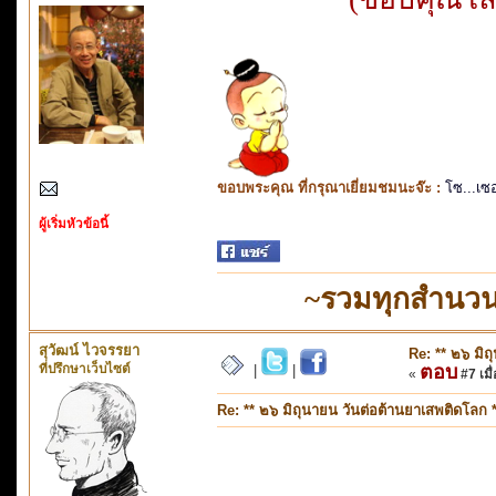
ขอบพระคุณ ที่กรุณาเยี่ยมชมนะจ๊ะ :
โซ...เซ
ผู้เริ่มหัวข้อนี้
~รวมทุกสำนวน
สุวัฒน์ ไวจรรยา
Re: ** ๒๖ มิถ
ที่ปรึกษาเว็บไซต์
ตอบ
|
|
«
#7 เมื่
Re: ** ๒๖ มิถุนายน วันต่อต้านยาเสพติดโลก *