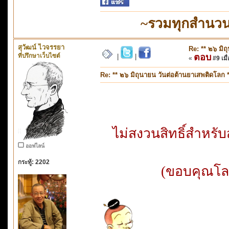
~รวมทุกสำนวน
สุวัฒน์ ไวจรรยา
Re: ** ๒๖ มิถ
ที่ปรึกษาเว็บไซต์
ตอบ
|
|
«
#9 เมื่
Re: ** ๒๖ มิถุนายน วันต่อต้านยาเสพติดโลก *
ไม่สงวนสิทธิ์สำหร
ออฟไลน์
กระทู้: 2202
(ขอบคุณโลโ