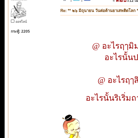
«
#12 เมื
Re: ** ๒๖ มิถุนายน วันต่อต้านยาเสพติดโลก *
ออฟไลน์
กระทู้: 2205
@ อะไรฤๅม
อะไรนั้
@ อะไรฤๅส
อะไรนั้นริเ