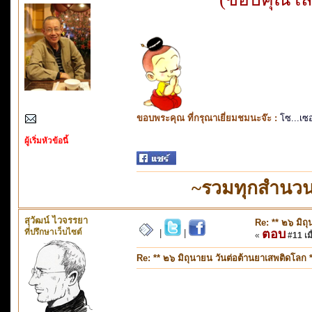
ขอบพระคุณ ที่กรุณาเยี่ยมชมนะจ๊ะ :
โซ...เซ
ผู้เริ่มหัวข้อนี้
~รวมทุกสำนวน
สุวัฒน์ ไวจรรยา
Re: ** ๒๖ มิถ
ที่ปรึกษาเว็บไซต์
ตอบ
|
|
«
#11 เมื
Re: ** ๒๖ มิถุนายน วันต่อต้านยาเสพติดโลก *