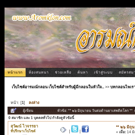
หน้าแรก
ห้องสนทนา
ช่วยเหลือ
ค้นหา
เข้าสู่ระบบ
สมัครสม
เว็บไซต์อารมณ์กลอน เว็บไซต์สำหรับผู้มีกลอนในหัวใจ..
>>
บทกลอนไพเร
หน้า: [
1
]
ลงล่าง
ผู้เขียน
หัวข้อ: ** ๒๖ มิถุนายน วันต่อต้านยาเสพติดโลก ** (
0 สมาชิก
และ 1 บุคคลทั่วไป กำลังดูหัวข้อนี้
สุวัฒน์ ไวจรรยา
** ๒๖ มิถุ
ที่ปรึกษาเว็บไซต์
|
|
«
เมื่อ:
14 มิ