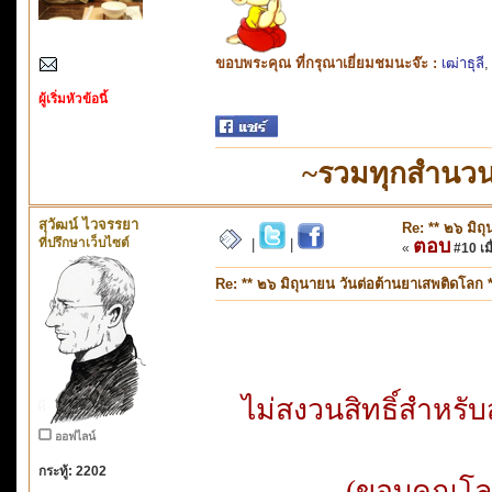
ขอบพระคุณ ที่กรุณาเยี่ยมชมนะจ๊ะ :
เฒ่าธุลี
ผู้เริ่มหัวข้อนี้
~รวมทุกสำนวน
สุวัฒน์ ไวจรรยา
Re: ** ๒๖ มิถ
ที่ปรึกษาเว็บไซต์
ตอบ
|
|
«
#10 เมื
Re: ** ๒๖ มิถุนายน วันต่อต้านยาเสพติดโลก *
ไม่สงวนสิทธิ์สำหร
ออฟไลน์
กระทู้: 2202
(ขอบคุณโลโ