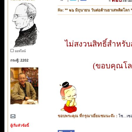
«
#8 เมื่
Re: ** ๒๖ มิถุนายน วันต่อต้านยาเสพติดโลก *
ไม่สงวนสิทธิ์สำหร
ออฟไลน์
กระทู้: 2202
(ขอบคุณโลโ
ขอบพระคุณ ที่กรุณาเยี่ยมชมนะจ๊ะ :
โซ...เซ
ผู้เริ่มหัวข้อนี้