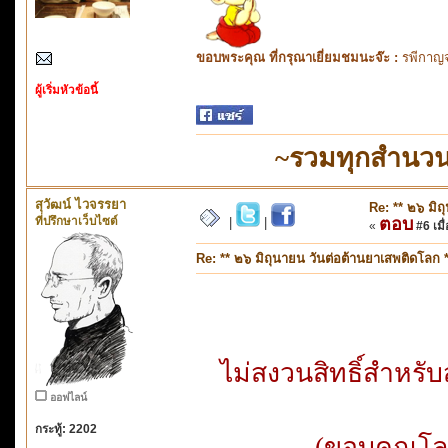
ขอบพระคุณ ที่กรุณาเยี่ยมชมนะจ๊ะ :
รพีกาญจ
ผู้เริ่มหัวข้อนี้
~รวมทุกสำนวน
สุวัฒน์ ไวจรรยา
Re: ** ๒๖ มิถ
ที่ปรึกษาเว็บไซต์
ตอบ
|
|
«
#6 เมื่
Re: ** ๒๖ มิถุนายน วันต่อต้านยาเสพติดโลก *
ไม่สงวนสิทธิ์สำหร
ออฟไลน์
กระทู้: 2202
(ขอบคุณโลโ