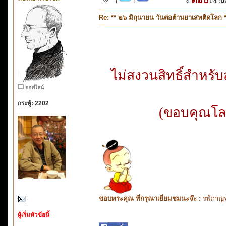
«
#4 เมื่
Re: ** ๒๖ มิถุนายน วันต่อต้านยาเสพติดโลก *
ไม่สงวนสิทธิ์สำหร
ออฟไลน์
กระทู้: 2202
(ขอบคุณโลโ
ขอบพระคุณ ที่กรุณาเยี่ยมชมนะจ๊ะ :
รพีกาญจ
ผู้เริ่มหัวข้อนี้