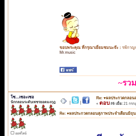
ขอบพระคุณ ที่กรุณาเยี่ยมชมนะจ๊ะ :
รพีกาญจ
Mr.music
~รวม
โซ...เซอะเซอ
Re: ♥ผลประกวดกลอนสุภ
นักกลอนระดับเพชรยอดมงกุฎ
ตอบ
|
|
«
#6 เมื่อ:
21 กรกฎ
Re: ♥ผลประกวดกลอนสุภาพประจำเดือนมิถุนายน
ออฟไลน์