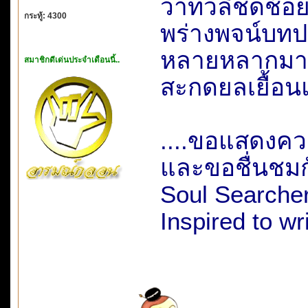
วาทวลีชดช้อย..
กระทู้: 4300
พร่างพจน์บทปร
หลายหลากมาก
สมาชิกดีเด่นประจำเดือนนี้..
สะกดยลเยื้อนแ
....ขอแสดงความ
และขอชื่นชมกั
Soul Searche
Inspired to wr