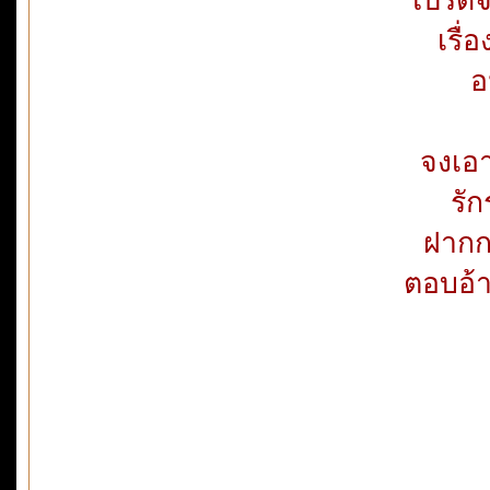
เรื่
อ
จงเอา
รัก
ฝากกล
ตอบอ้า