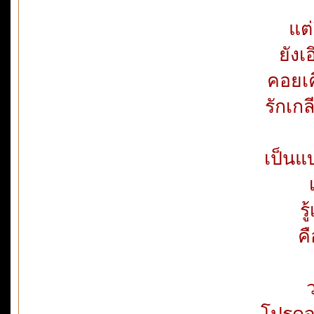
แต่
ยัง
คอยเค
รักเก
เป็นแ
ร
ค
โปรดจ