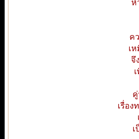
หั
คว
เหม
จ
เ
คู
เรื่อ
เ