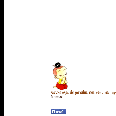
ขอบพระคุณ ที่กรุณาเยี่ยมชมนะจ๊ะ :
รพีกาญจ
Mr.music