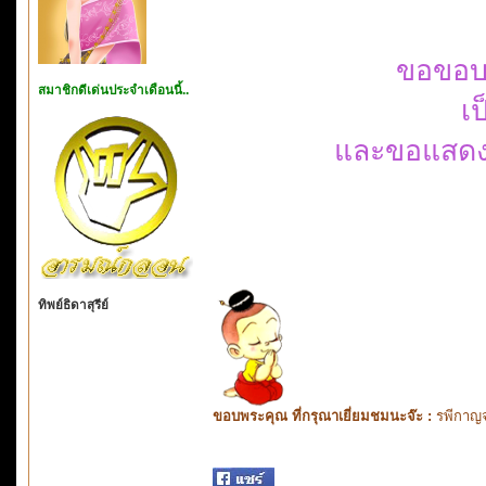
ขอขอบพ
สมาชิกดีเด่นประจำเดือนนี้..
เป
และขอแสดงค
ทิพย์ธิดาสุรีย์
ขอบพระคุณ ที่กรุณาเยี่ยมชมนะจ๊ะ :
รพีกาญจ