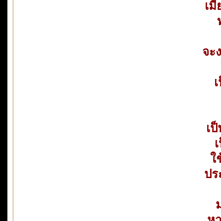
เม
จะ
เ
เป็
เ
ใ
ประ
ม
หา