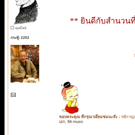
** ยินดีกับสำนวนท
ออฟไลน์
กระทู้: 2202
ขอบพระคุณ ที่กรุณาเยี่ยมชมนะจ๊ะ :
รพีกาญจ
เอก
,
Mr.music