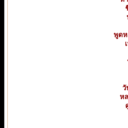
พูดห
เ
ว
หล
ค