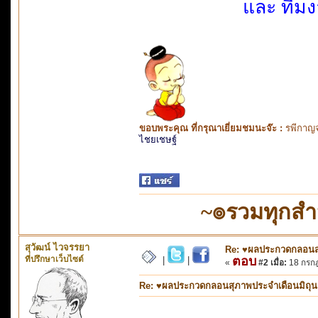
และ ทีมง
ขอบพระคุณ ที่กรุณาเยี่ยมชมนะจ๊ะ :
รพีกาญจ
ไชยเชษฐ์
~๏รวมทุกส
สุวัฒน์ ไวจรรยา
Re: ♥ผลประกวดกลอนสุภ
ที่ปรึกษาเว็บไซต์
ตอบ
|
|
«
#2 เมื่อ:
18 กรกฎ
Re: ♥ผลประกวดกลอนสุภาพประจำเดือนมิถุนายน