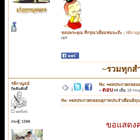
ขอบพระคุณ ที่กรุณาเยี่ยมชมนะจ๊ะ :
รพีกาญจ
เอก
~รวมทุกส
รพีกาญจน์
Re: ♥ผลประกวดกลอนสุภ
กิตติมศักดิ์
ตอบ
|
|
«
#4 เมื่อ:
19 กรกฎ
Re: ♥ผลประกวดกลอนสุภาพประจำเดือนมิถุนายน
ออฟไลน์
กระทู้: 1596
ขอแสดงควา