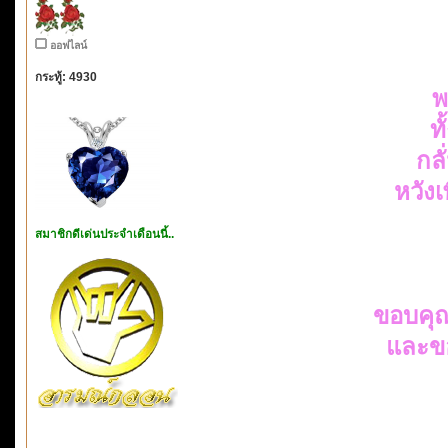
ออฟไลน์
กระทู้: 4930
พ
ท
กล
หวัง
สมาชิกดีเด่นประจำเดือนนี้..
ขอบคุ
และข