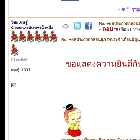
~♥ " ร
ไชยเชษฐ์
Re: ♥ผลประกวดกลอนสุภ
นักกลอนระดับเพชรน้ำหนึ่ง
ตอบ
|
|
«
#8 เมื่อ:
31 กรกฎ
Re: ♥ผลประกวดกลอนสุภาพประจำเดือนมิถุนายน
ออฟไลน์
ขอแสดงความยินดีกับท
กระทู้: 1333