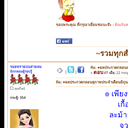
ขอบพระคุณ ที่กรุณาเยี่ยมชมนะจ๊ะ :
พิณจันท
~รวมทุกส
รอยทรายบนสายลม
Re: ♥ผลประกวดกลอนสุภ
นักกลอนผู้รอบรู้
ตอบ
|
|
«
#7 เมื่อ:
22 กรกฎ
Re: ♥ผลประกวดกลอนสุภาพประจำเดือนมิถุนายน
ออฟไลน์
๏ เพีย
กระทู้: 354
เกื
ละม้
จว