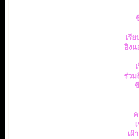
ข
เรี
อิงแ
เ
ร่ว
ช
ค
เ
เฝ้