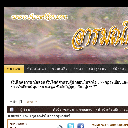
หน้าแรก
ห้องสนทนา
ช่วยเหลือ
ค้นหา
เข้าสู่ระบบ
สมัครสม
เว็บไซต์อารมณ์กลอน เว็บไซต์สำหรับผู้มีกลอนในหัวใจ..
>>
กฎระเบียบและ
ประจำเดือนมิถุนายน ๒๕๖๑ หัวข้อ"คู่บุญ..กับ..คู่บาป?"
หน้า: [
1
]
ลงล่าง
ผู้เขียน
หัวข้อ: ♥ผลประกวดกลอนสุภาพประจำเดือนมิถุนายน ๒๕๖
0 สมาชิก
และ 3 บุคคลทั่วไป กำลังดูหัวข้อนี้
ระนาดเอก
♥ผลประกวดกลอนสุภาพปร