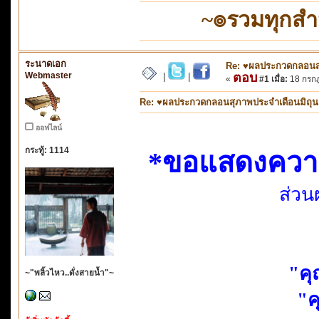
~๏รวมทุกส
ระนาดเอก
Re: ♥ผลประกวดกลอนสุภ
Webmaster
ตอบ
|
|
«
#1 เมื่อ:
18 กรกฎ
Re: ♥ผลประกวดกลอนสุภาพประจำเดือนมิถุนายน
ออฟไลน์
กระทู้: 1114
*ขอแสดงความยิ
ส่วน
"คุ
~"พลิ้วไหว..ดั่งสายน้ำ"~
"ค