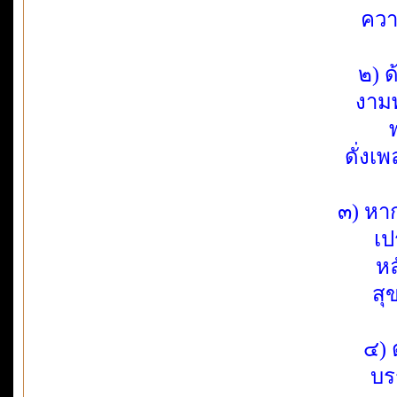
ควา
๒) ด
งามพ
ดั่งเ
๓) หา
เป
หล
สุ
๔) 
บร