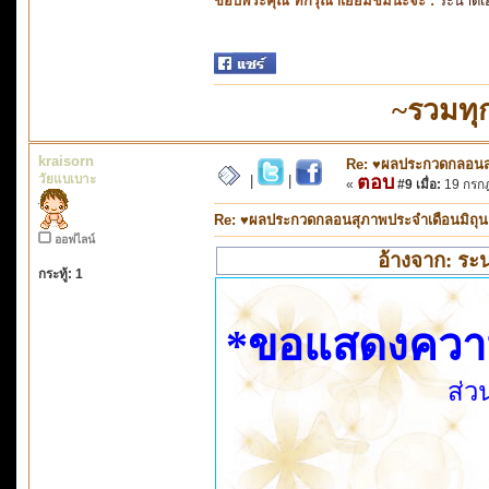
ขอบพระคุณ ที่กรุณาเยี่ยมชมนะจ๊ะ :
ระนาดเ
~รวมทุ
kraisorn
Re: ♥ผลประกวดกลอนสุภ
วัยแบเบาะ
ตอบ
|
|
«
#9 เมื่อ:
19 กรกฎ
Re: ♥ผลประกวดกลอนสุภาพประจำเดือนมิถุนายน
ออฟไลน์
อ้างจาก: ระ
กระทู้: 1
*ขอแสดงความยิ
ส่ว