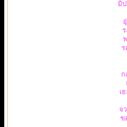
มิ
อ
ร
พ
ร
ก
เธ
จว
ข