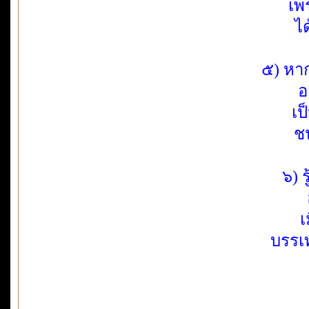
เพ
ได
๕) หาก
อ
เป
ช
๖) 
เ
บรรเ