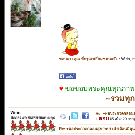
ขอบพระคุณ ที่กรุณาเยี่ยมชมนะจ๊ะ :
Wirin
,
m
♥
ขอขอบพระคุณทุกภาพจา
~รวมทุ
Wirin
Re: ♥ผลประกวดกลอนสุภ
นักกลอนระดับเพชรยอดมงกุฎ
ตอบ
|
|
«
#5 เมื่อ:
20 กรกฎ
Re: ♥ผลประกวดกลอนสุภาพประจำเดือนมิถุนายน