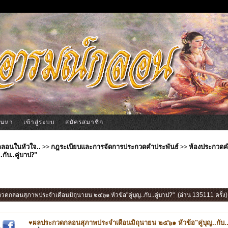
้นหา
เข้าสู่ระบบ
สมัครสมาชิก
ีกลอนในหัวใจ..
>>
กฎระเบียบและการจัดการประกวดคำประพันธ์
>>
ห้องประกวดค
กับ..คู่บาป?"
วดกลอนสุภาพประจำเดือนมิถุนายน ๒๕๖๑ หัวข้อ"คู่บุญ..กับ..คู่บาป?" (อ่าน 135111 ครั้ง)
♥ผลประกวดกลอนสุภาพประจำเดือนมิถุนายน ๒๕๖๑ หัวข้อ"คู่บุญ..กับ..