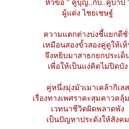
หัวข้อ " คู่บุญ..กับ..คู่บาป 
ผู้แต่ง ไชยเชษฐ์
ความแตกต่างบ่งชี้แยกดีชั่
เหมือนสองขั้วสองคู่ดูให้เห
จึงหยิบมาสาธกยกประเด็
เพื่อให้เป็นแง่คิดไม่ปิดบัง
คู่หนึ่งมุ่งมัวเมาเคล้ากิเล
เรื่องทางเพศราคะสุมคาวคลุ้ม
เวทนาชีวิตผิดพลาดพัง
เป็นปัญหาประดังให้สังค