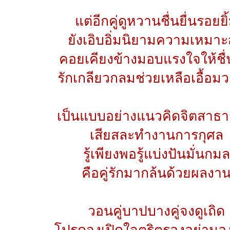
แต่อีกคู่ดูหวานชื่นยื่นรอยยิ
ยังเอิบอิ่มนิยามความเหมา
คอยเคียงข้างมอบแรงใจให้ชื
รักเกลียวกลมช่วยเหลือเอื้อม
เป็นแบบอย่างแนวคิดจิตสาธ
เสียสละทำงานการกุศล
รู้เพียงพอรู้แบ่งปันมั่นกมล
คือคู่รักมากล้นด้วยผลงา
วอนคู่บาปบางคู่จงดูเถิด
โปรดจงเปิดใจตริตรองอย่ามอ