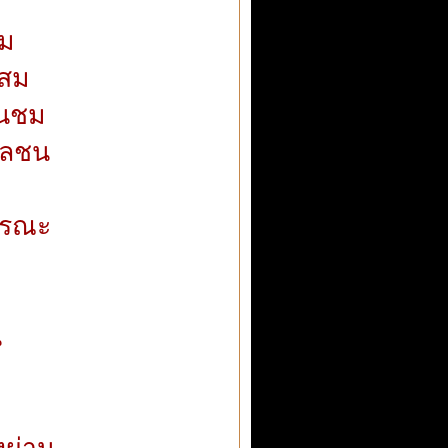
้ม
ะสม
่นชม
วลชน
ารณะ
น
งผ่าน