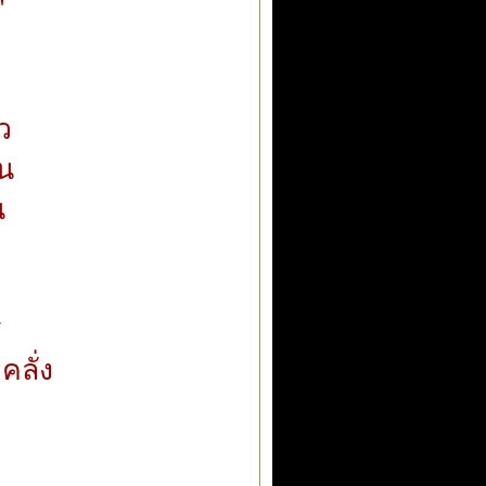
"
ว
็น
น
ส
คลั่ง
ม