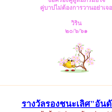
คู่บาปไม่ต้องการวานอย่าเจ
วิริน
๒๐/๖/๖๑
รางวัลรองชนะเลิศ"อันดับ