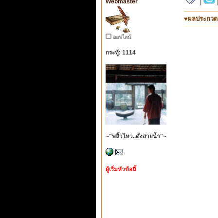
Webmaster
|
♥ผลประกวดกล
ออฟไลน์
กระทู้: 1114
~"พลิ้วไหว..ดั่งสายน้ำ"~
ผู้เริ่มหัวข้อนี้