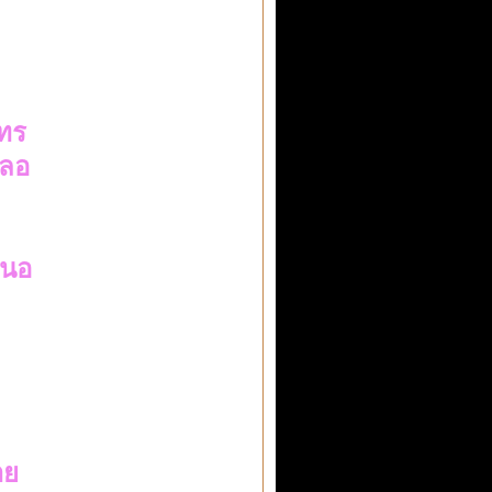
นทร
คลอ
หนอ
าย