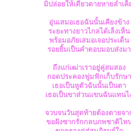
มิปล่อยให้เดียวดายหายลำเค
อุ่นเสมอเธอฉันนั้นเคียงข้าง
ระยะทางยาวไกลได้เล็งเห็น
พร้อมอภัยเสมอเจอประเด็น
รอยยิ้มเป็นคำตอบมอบส่งมา
ถึงแก่เฒ่าเราอยู่คู่สมสอง
กอดประคองฟูมฟักเก็บรักษ
เธอเป็นหูตัวฉันนั้นเป็นตา
เธอเป็นขาส่วนแขนฉันแทนไ
จวบจนวันสุดท้ายต้องตายจา
ขอฝังซากรักกลบภพชาติไห
ขอครองคู่สู่สมภิรมย์ใจ