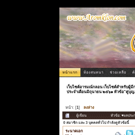
หน้าแรก
ห้องสนทนา
ช่วยเหลือ
ค
เว็บไซต์อารมณ์กลอน เว็บไซต์สำหรับผู้ม
ประจำเดือนมิถุนายน ๒๕๖๑ หัวข้อ"คู่บุญ..
หน้า: [
1
]
ลงล่าง
ผู้เขียน
หัวข้อ: ♥ผลประก
0 สมาชิก
และ 3 บุคคลทั่วไป กำลังดูหัวข้อนี้
ระนาดเอก