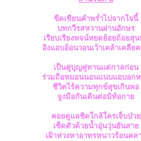
ขีดเขียนคำพร่ำไปจากใจนี้
บทกวีรสหวานผ่านอักษร
เรียบเรียงพจน์หยดย้อยถ้อยสุ
อิงแอบอ้อนวอนเว้าเคล้าเคลีย
เป็นคู่บุญคู่ทานแต่กาลก่อน
ร่วมถือหมอนนอนแนบแอบอก
ชีวิตไร้ความทุกข์สุขเกินพอ
จูงมือกันเดินต่อมิท้อกาย
คอยดูแลชิดใกล้ใครเจ็บป่วย
เช็ดตัวด้วยน้ำอุ่นวุ่นยันสาย
เฝ้าห่วงหาอาทรหนาวร้อนคล