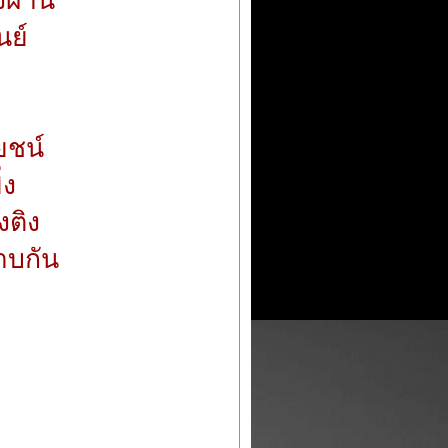
นย์
ยชน์
่ง
งติง
าบกัน