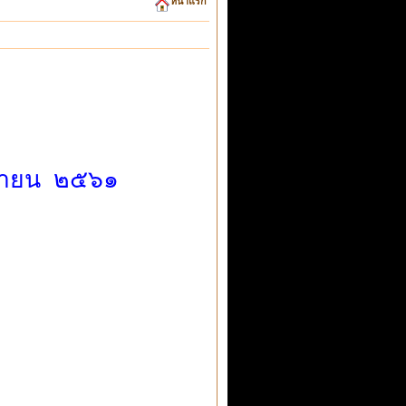
หน้าแรก
ุนายน ๒๕๖๑