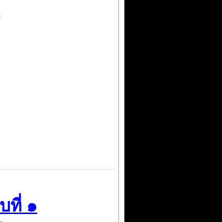
อ
ที่ ๑