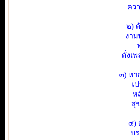
ควา
๒) ด
งามพ
ดั่งเ
๓) หา
เป
หล
สุ
๔) 
บร