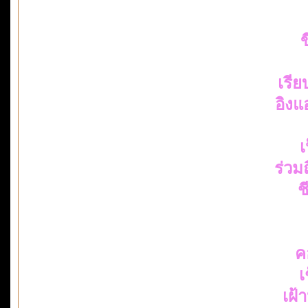
ข
เรี
อิงแ
เ
ร่ว
ช
ค
เ
เฝ้