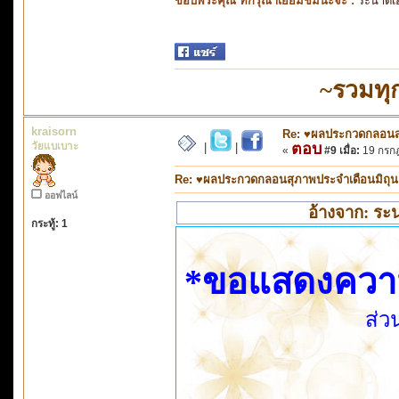
ขอบพระคุณ ที่กรุณาเยี่ยมชมนะจ๊ะ :
ระนาดเ
~รวมทุ
kraisorn
Re: ♥ผลประกวดกลอนสุภ
วัยแบเบาะ
ตอบ
|
|
«
#9 เมื่อ:
19 กรกฎ
Re: ♥ผลประกวดกลอนสุภาพประจำเดือนมิถุนายน
ออฟไลน์
อ้างจาก: ระ
กระทู้: 1
*ขอแสดงความยิ
ส่ว