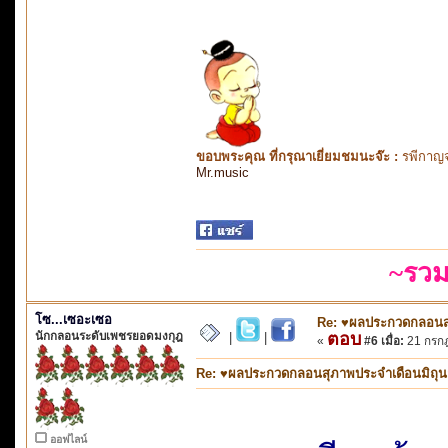
ขอบพระคุณ ที่กรุณาเยี่ยมชมนะจ๊ะ :
รพีกาญจ
Mr.music
~รวม
โซ...เซอะเซอ
Re: ♥ผลประกวดกลอนสุภ
นักกลอนระดับเพชรยอดมงกุฎ
ตอบ
|
|
«
#6 เมื่อ:
21 กรกฎ
Re: ♥ผลประกวดกลอนสุภาพประจำเดือนมิถุนายน
ออฟไลน์