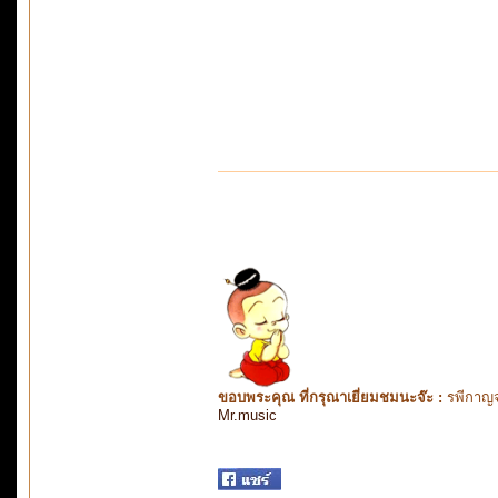
ขอบพระคุณ ที่กรุณาเยี่ยมชมนะจ๊ะ :
รพีกาญจ
Mr.music