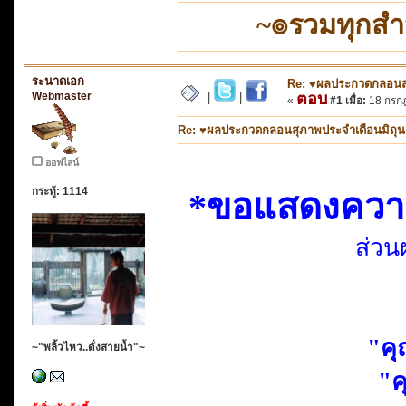
~๏รวมทุกส
ระนาดเอก
Re: ♥ผลประกวดกลอนสุภ
Webmaster
ตอบ
|
|
«
#1 เมื่อ:
18 กรกฎ
Re: ♥ผลประกวดกลอนสุภาพประจำเดือนมิถุนายน
ออฟไลน์
กระทู้: 1114
*ขอแสดงความยิ
ส่วน
"คุ
~"พลิ้วไหว..ดั่งสายน้ำ"~
"ค