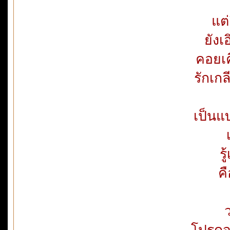
แต่
ยัง
คอยเค
รักเก
เป็นแ
ร
ค
โปรดจ