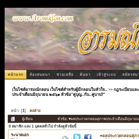
หน้าแรก
ห้องสนทนา
ช่วยเหลือ
ค้นหา
เข้าสู่ระบบ
สมัครสม
เว็บไซต์อารมณ์กลอน เว็บไซต์สำหรับผู้มีกลอนในหัวใจ..
>>
กฎระเบียบและ
ประจำเดือนมิถุนายน ๒๕๖๑ หัวข้อ"คู่บุญ..กับ..คู่บาป?"
หน้า: [
1
]
ลงล่าง
ผู้เขียน
หัวข้อ: ♥ผลประกวดกลอนสุภาพประจำเดือนมิถุนายน ๒๕๖
0 สมาชิก
และ 1 บุคคลทั่วไป กำลังดูหัวข้อนี้
ระนาดเอก
♥ผลประกวดกลอนสุภาพปร