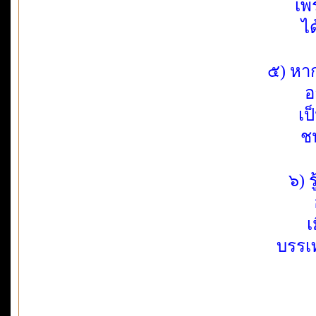
เพ
ได
๕) หาก
อ
เป
ช
๖) 
เ
บรรเ