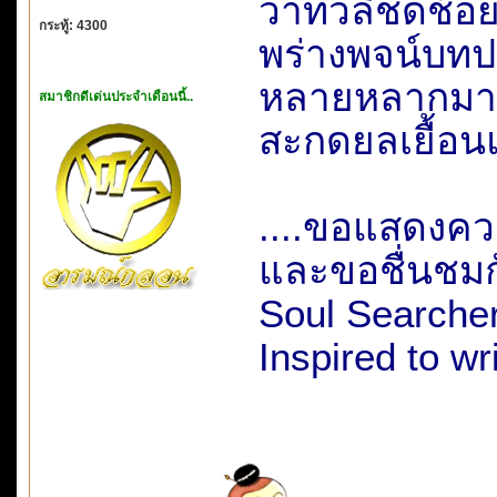
วาทวลีชดช้อย..
กระทู้: 4300
พร่างพจน์บทปร
หลายหลากมาก
สมาชิกดีเด่นประจำเดือนนี้..
สะกดยลเยื้อนแ
....ขอแสดงความ
และขอชื่นชมกั
Soul Searche
Inspired to wr