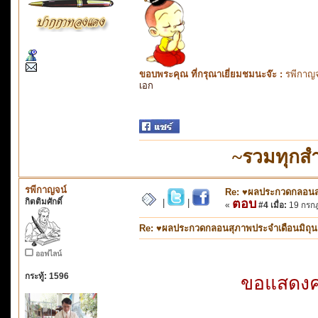
ขอบพระคุณ ที่กรุณาเยี่ยมชมนะจ๊ะ :
รพีกาญจ
เอก
~รวมทุกส
รพีกาญจน์
Re: ♥ผลประกวดกลอนสุภ
กิตติมศักดิ์
ตอบ
|
|
«
#4 เมื่อ:
19 กรกฎ
Re: ♥ผลประกวดกลอนสุภาพประจำเดือนมิถุนายน
ออฟไลน์
กระทู้: 1596
ขอแสดงควา