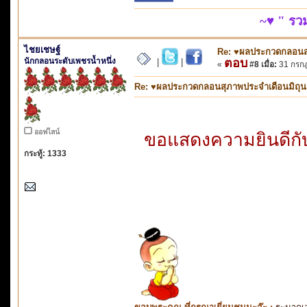
~♥ " ร
ไชยเชษฐ์
Re: ♥ผลประกวดกลอนสุภ
นักกลอนระดับเพชรน้ำหนึ่ง
ตอบ
|
|
«
#8 เมื่อ:
31 กรกฎ
Re: ♥ผลประกวดกลอนสุภาพประจำเดือนมิถุนายน
ออฟไลน์
ขอแสดงความยินดีกับท
กระทู้: 1333