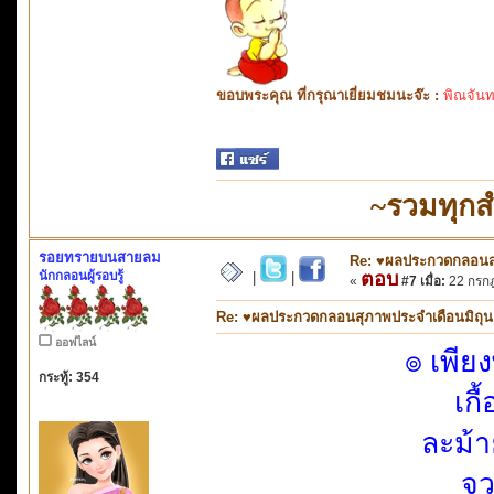
ขอบพระคุณ ที่กรุณาเยี่ยมชมนะจ๊ะ :
พิณจันท
~รวมทุกส
รอยทรายบนสายลม
Re: ♥ผลประกวดกลอนสุภ
นักกลอนผู้รอบรู้
ตอบ
|
|
«
#7 เมื่อ:
22 กรกฎ
Re: ♥ผลประกวดกลอนสุภาพประจำเดือนมิถุนายน
ออฟไลน์
๏ เพีย
กระทู้: 354
เกื
ละม้
จว