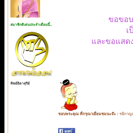
ขอขอบพ
สมาชิกดีเด่นประจำเดือนนี้..
เป
และขอแสดงค
ทิพย์ธิดาสุรีย์
ขอบพระคุณ ที่กรุณาเยี่ยมชมนะจ๊ะ :
รพีกาญจ