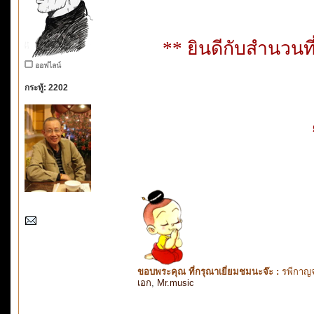
** ยินดีกับสำนวนท
ออฟไลน์
กระทู้: 2202
ขอบพระคุณ ที่กรุณาเยี่ยมชมนะจ๊ะ :
รพีกาญจ
เอก
,
Mr.music