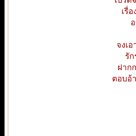
เรื่
อ
จงเอา
รัก
ฝากกล
ตอบอ้า