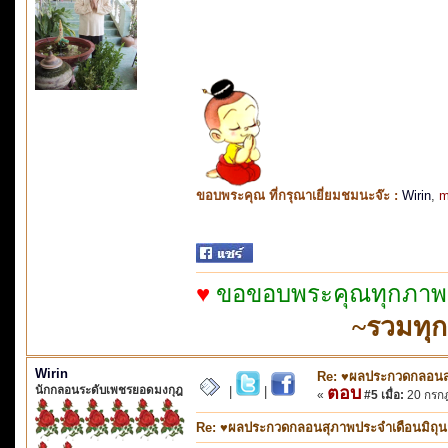
ขอบพระคุณ ที่กรุณาเยี่ยมชมนะจ๊ะ :
Wirin
,
m
♥
ขอขอบพระคุณทุกภาพจา
~รวมทุ
Wirin
Re: ♥ผลประกวดกลอนสุภ
นักกลอนระดับเพชรยอดมงกุฎ
ตอบ
|
|
«
#5 เมื่อ:
20 กรกฎ
Re: ♥ผลประกวดกลอนสุภาพประจำเดือนมิถุนายน