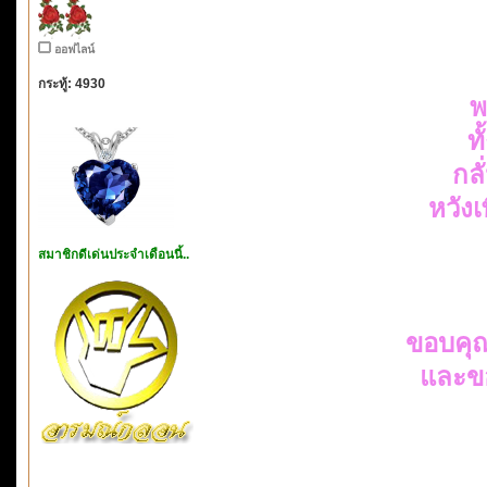
ออฟไลน์
กระทู้: 4930
พ
ท
กล
หวัง
สมาชิกดีเด่นประจำเดือนนี้..
ขอบคุ
และข