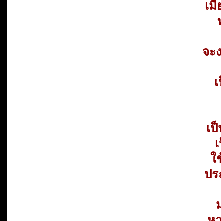
เม
จะ
เ
เป็
เ
ใ
ประ
ม
หา