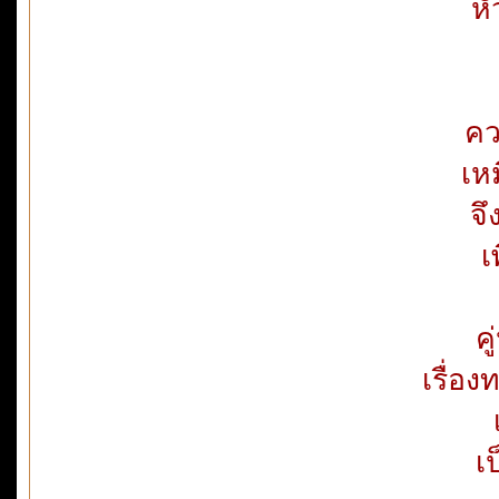
หั
คว
เหม
จ
เ
คู
เรื่อ
เ