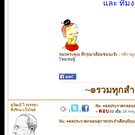
และ ทีมง
ขอบพระคุณ ที่กรุณาเยี่ยมชมนะจ๊ะ :
รพีกาญจ
ไชยเชษฐ์
~๏รวมทุกส
สุวัฒน์ ไวจรรยา
Re: ♥ผลประกวดกลอนสุภ
ที่ปรึกษาเว็บไซต์
ตอบ
|
|
«
#2 เมื่อ:
18 กรกฎ
Re: ♥ผลประกวดกลอนสุภาพประจำเดือนมิถุนายน