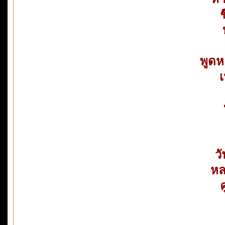
พูดห
เ
ว
หล
ค