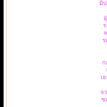
มิ
อ
ร
พ
ร
ก
เธ
จว
ข