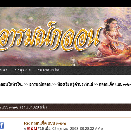
้นหา
เข้าสู่ระบบ
สมัครสมาชิก
ีกลอนในหัวใจ..
>>
อารมณ์กลอน
>>
ห้องเรียนรู้คำประพันธ์
>>
กลอนเจ็ด แบบ ๓-๒
ด แบบ ๓-๒-๒ (อ่าน 34020 ครั้ง)
Re: กลอนเจ็ด แบบ ๓-๒-๒
ตอบ
«
#15 เมื่อ:
02 ตุลาคม, 2568, 09:28:32 AM »