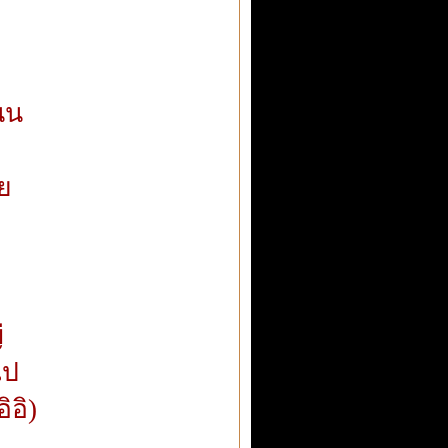
นน
คย
่
ไป
ิอิ)