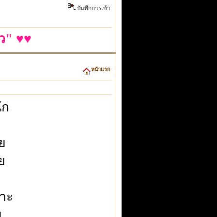
บันทึกการเข้า
ว" ♥♥
หน้าแรก
ัก
ย
ย
ฉาะ
ย