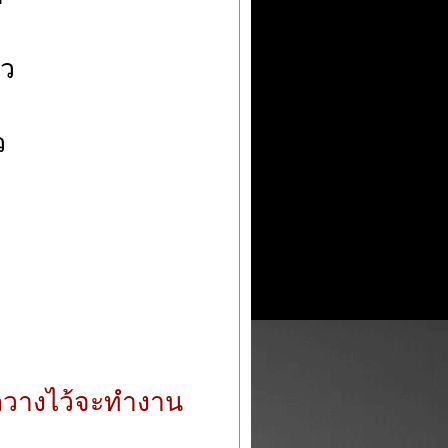
ย
ัว
ว
กุลวางไว้จะทำงาน