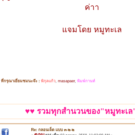
ค่าา
แจมโดย หมูทะเล
ี่กรุณาเยี่ยมชมนะจ๊ะ :
พิกุลแก้ว
,
masapaer
,
พิมพ์กานท์
♥♥ รวมทุกสำนวนของ"หมูทะเล"
Re: กลอนเจ็ด แบบ ๓-๒-๒
ตอบ
|