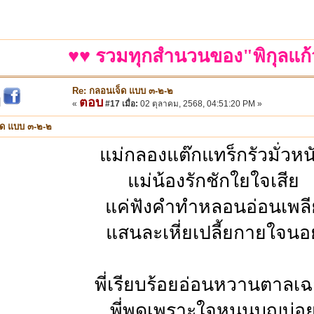
♥♥ รวมทุกสำนวนของ"พิกุลแก้
Re: กลอนเจ็ด แบบ ๓-๒-๒
ตอบ
|
«
#17 เมื่อ:
02 ตุลาคม, 2568, 04:51:20 PM »
็ด แบบ ๓-๒-๒
แม่กลองแต๊กแทร็กรัวมั่วหน
แม่น้องรักชักใยใจเสีย
แค่ฟังคำทำหลอนอ่อนเพลี
แสนละเหี่ยเปลี้ยกายใจนอ
พี่เรียบร้อยอ่อนหวานตาลเ
พี่พูดเพราะใจหนุนบุญบ่อ