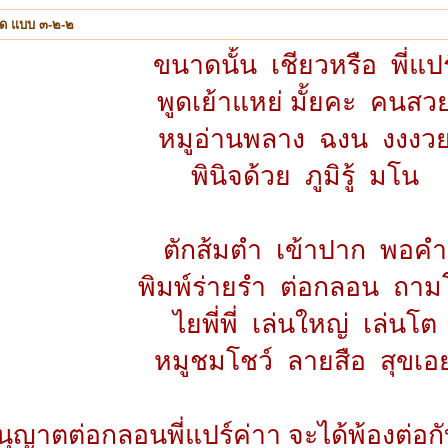
็ด แบบ ๓-๒-๒
ขนาดนั้น เชียวหรือ พี่แปร
พูดเย้าแหย่ มั้ยคะ คนสว
หมูอ่านพลาง ฉงน งงงว
พินิจด้วย ภูมิรู้ มโน
ตักส้มตำ เข้าปาก พอคำ
พิมพ์ร่ายรำ ต่อกลอน ถามโ
ไยพี่พี่ เล่นใหญ่ เล่นโต
หมูชมโชว์ ลายสือ สุขเอ
ุญาตต่อกลอนพี่แปร์ค่าา จะได้พ้องต่อกั