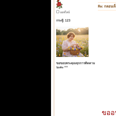
Re: กลอนเจ
ออฟไลน์
กระทู้: 123
ขอขอบพระคุณทุกการติดตาม
นะคะ ^^
ขออน