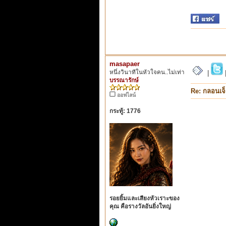
masapaer
หนึ่งวินาทีในหัวใจคน..ไม่เท่า
|
บรรณารักษ์
Re: กลอนเจ
ออฟไลน์
กระทู้: 1776
รอยยิ้มและเสียงหัวเราะของ
คุณ คือรางวัลอันยิ่งใหญ่