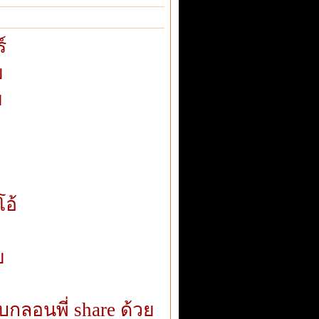
์
ย
ย
อ้
ย
บกลอนพี่ share ด้วย