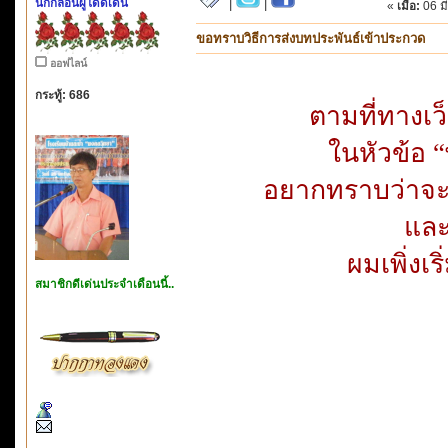
นักกลอนผู้โดดเด่น
|
|
«
เมื่อ:
06 ม
ขอทราบวิธีการส่งบทประพันธ์เข้าประกวด
ออฟไลน์
กระทู้: 686
ตามที่ทางเ
ในหัวข้อ 
อยากทราบว่าจะส
และ
ผมเพิ่งเร
สมาชิกดีเด่นประจำเดือนนี้..