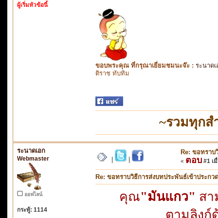
ผู้เริ่มหัวข้อนี้
ขอบพระคุณ ที่กรุณาเยี่ยมชมนะจ๊ะ :
ระนาดเ
ติราช ทับทิม
~รวมทุกส
ระนาดเอก
Re: ขอทราบวิ
Webmaster
ตอบ
|
|
«
#1 เมื
Re: ขอทราบวิธีการส่งบทประพันธ์เข้าประกว
คุณ
"มันแกว"
สาม
ออฟไลน์
กระทู้: 1114
ตามลิงก์ด