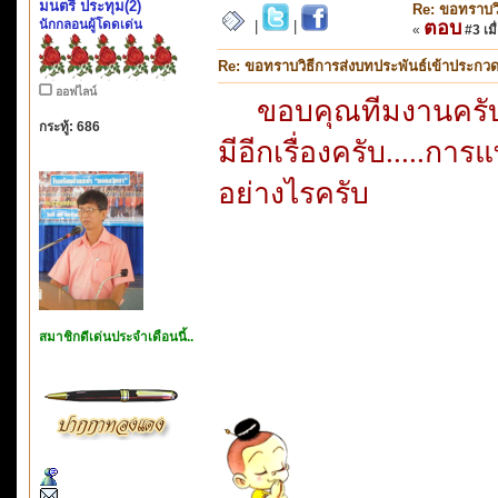
มนตรี ประทุม(2)
Re: ขอทราบวิ
นักกลอนผู้โดดเด่น
ตอบ
|
|
«
#3 เมื
Re: ขอทราบวิธีการส่งบทประพันธ์เข้าประกว
ออฟไลน์
ขอบคุณทีมงานครับผม
กระทู้: 686
มีอีกเรื่องครับ.....
อย่างไรครับ
สมาชิกดีเด่นประจำเดือนนี้..