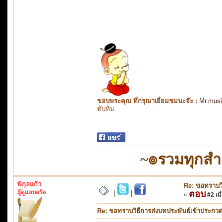
ขอบพระคุณ ที่กรุณาเยี่ยมชมนะจ๊ะ :
Mr.mus
ทับทิม
~๏รวมทุกส
พิกุลแก้ว
Re: ขอทราบวิ
ผู้ดูแลบอร์ด
ตอบ
|
|
«
#2 เมื
Re: ขอทราบวิธีการส่งบทประพันธ์เข้าประกว