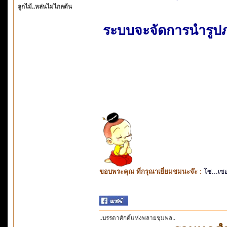
ลูกไม้..หล่นไม่ไกลต้น
ระบบจะจัดการนำรูปภ
ขอบพระคุณ ที่กรุณาเยี่ยมชมนะจ๊ะ :
โซ...เซ
..บรรดาศักดิ์แห่งพลายชุมพล..