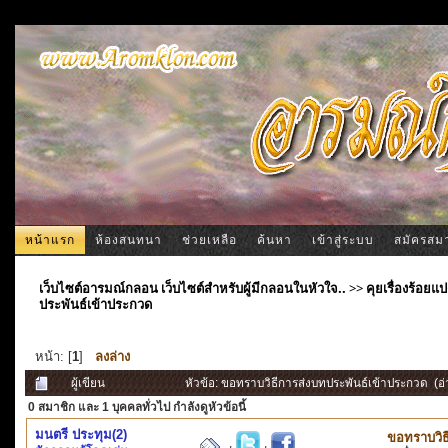
หน้าแรก
ห้องสนทนา
ช่วยเหลือ
ค้นหา
เข้าสู่ระบบ
สมัครสม
เว็บไซต์อารมณ์กลอน เว็บไซต์สำหรับผู้มีกลอนในหัวใจ..
>>
คุยเรื่องร้อ
ประพันธ์เข้าประกวด
หน้า: [
1
]
ลงล่าง
ผู้เขียน
หัวข้อ: ขอทราบวิธีการส่งบทประพันธ์เข้าประกวด (อ่
0 สมาชิก
และ 1 บุคคลทั่วไป กำลังดูหัวข้อนี้
มนตรี ประทุม(2)
ขอทราบวิธ