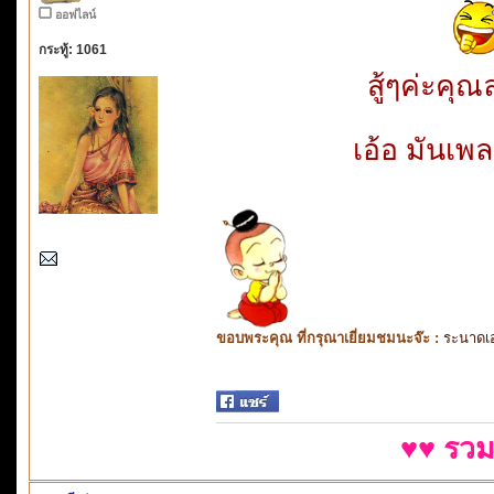
ออฟไลน์
กระทู้: 1061
สู้ๆค่ะคุณ
เอ้อ มันเพ
ขอบพระคุณ ที่กรุณาเยี่ยมชมนะจ๊ะ :
ระนาดเ
♥♥ รวม