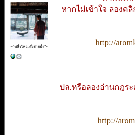
หากไม่เข้าใจ ลองคลิก
http://aro
~"พลิ้วไหว..ดั่งสายน้ำ"~
ปล.หรือลองอ่านกฎระเบ
http://aro