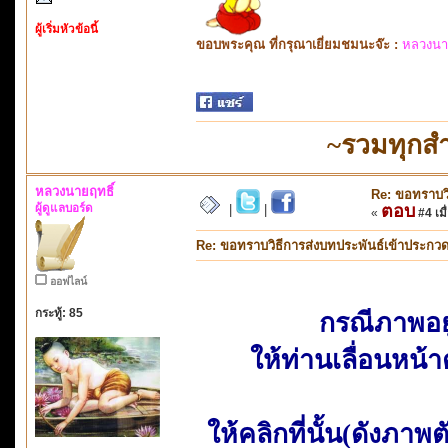
ผู้เริ่มหัวข้อนี้
ขอบพระคุณ ที่กรุณาเยี่ยมชมนะจ๊ะ :
หลวงนา
~รวมทุกส
หลวงนายฤทธิ์
Re: ขอทราบวิ
ผู้ดูแลบอร์ด
ตอบ
|
|
«
#4 เมื
Re: ขอทราบวิธีการส่งบทประพันธ์เข้าประกว
ออฟไลน์
กระทู้: 85
กรณีภาพอยู
ให้ท่านเลื่อนหน้
ให้คลิกที่นั้น(ดังภา