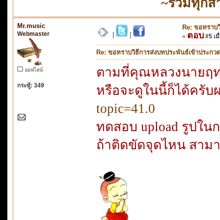
~รวมทุกส
Mr.music
Re: ขอทราบวิ
Webmaster
ตอบ
|
|
«
#5 เมื
Re: ขอทราบวิธีการส่งบทประพันธ์เข้าประกว
ตามที่คุณหลวงนายฤทธ
ออฟไลน์
กระทู้: 349
หรือจะดูในนี้ก็ได้ครั
topic=41.0
ทดสอบ upload รูปในกร
ถ้าติดขัดจุดไหน สา