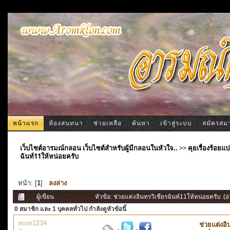
หน้าแรก
ห้องสนทนา
ช่วยเหลือ
ค้นหา
เข้าสู่ระบบ
สมัครสม
เว็บไซต์อารมณ์กลอน เว็บไซต์สำหรับผู้มีกลอนในหัวใจ..
>>
คุยเรื่องร้อ
ฉันท์11ให้หน่อยครับ
หน้า: [
1
]
ลงล่าง
ผู้เขียน
หัวข้อ: ช่วยแต่งอินทรวิเชียรฉันท์11ให้หน่อยครับ (อ
0 สมาชิก
และ 1 บุคคลทั่วไป กำลังดูหัวข้อนี้
mon1234
ช่วยแต่งอิ