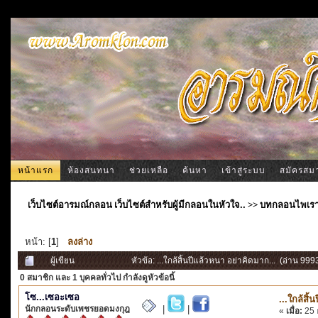
หน้าแรก
ห้องสนทนา
ช่วยเหลือ
ค้นหา
เข้าสู่ระบบ
สมัครสม
เว็บไซต์อารมณ์กลอน เว็บไซต์สำหรับผู้มีกลอนในหัวใจ..
>>
บทกลอนไพเร
หน้า: [
1
]
ลงล่าง
ผู้เขียน
หัวข้อ: ...ใกล้สิ้นปีแล้วหนา อย่าคิดมาก... (อ่าน 9993
0 สมาชิก
และ 1 บุคคลทั่วไป กำลังดูหัวข้อนี้
โซ...เซอะเซอ
...ใกล้สิ้
นักกลอนระดับเพชรยอดมงกุฎ
|
|
«
เมื่อ:
25 