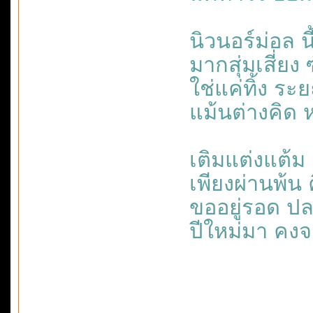
นิวนอร์ม่อล นี
มากสุ่มเสี่ย
ใช่แค่ทิ้ง ระ
แม้นต่างคิด 
เติมแต่งแต้ม ช
เพียงผ่านพ้น ค
ขออยู่รอด ปล
ปีใหม่มา คงจะ