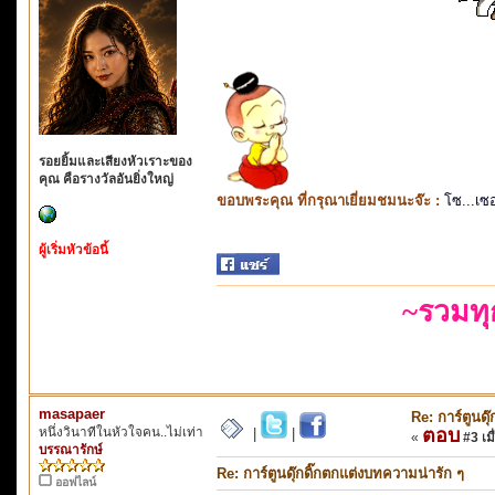
รอยยิ้มและเสียงหัวเราะของ
คุณ คือรางวัลอันยิ่งใหญ่
ขอบพระคุณ ที่กรุณาเยี่ยมชมนะจ๊ะ :
โซ...เซ
ผู้เริ่มหัวข้อนี้
~รวมท
masapaer
Re: การ์ตูนดุ
หนึ่งวินาทีในหัวใจคน..ไม่เท่า
ตอบ
|
|
«
#3 เมื
บรรณารักษ์
Re: การ์ตูนดุ๊กดิ๊กตกแต่งบทความน่ารัก ๆ
ออฟไลน์