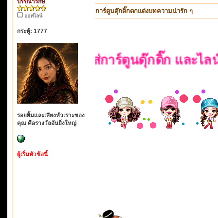
บรรณารักษ์
การ์ตูนดุ๊กดิ๊กตกแต่งบทความน่ารัก ๆ
ออฟไลน์
กระทู้: 1777
วิธีใส่การ์ตูนดุ๊กดิ๊ก และไลน์ตกแต
รอยยิ้มและเสียงหัวเราะของ
คุณ คือรางวัลอันยิ่งใหญ่
ผู้เริ่มหัวข้อนี้