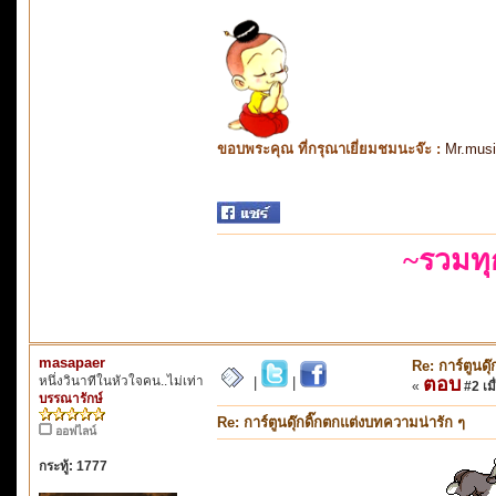
ขอบพระคุณ ที่กรุณาเยี่ยมชมนะจ๊ะ :
Mr.mus
~รวมท
masapaer
Re: การ์ตูนดุ
หนึ่งวินาทีในหัวใจคน..ไม่เท่า
ตอบ
|
|
«
#2 เมื
บรรณารักษ์
Re: การ์ตูนดุ๊กดิ๊กตกแต่งบทความน่ารัก ๆ
ออฟไลน์
กระทู้: 1777