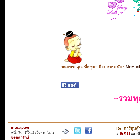
ขอบพระคุณ ที่กรุณาเยี่ยมชมนะจ๊ะ :
Mr.mus
~รวมท
masapaer
Re: การ์ตูนดุ
หนึ่งวินาทีในหัวใจคน..ไม่เท่า
ตอบ
|
|
«
#4 เมื
บรรณารักษ์