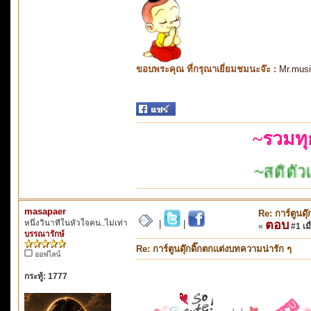
ขอบพระคุณ ที่กรุณาเยี่ยมชมนะจ๊ะ :
Mr.mus
~รวมท
~สติตัวเดียวก็เอาอ
masapaer
Re: การ์ตูนดุ
หนึ่งวินาทีในหัวใจคน..ไม่เท่า
ตอบ
|
|
«
#1 เมื
บรรณารักษ์
Re: การ์ตูนดุ๊กดิ๊กตกแต่งบทความน่ารัก ๆ
ออฟไลน์
กระทู้: 1777