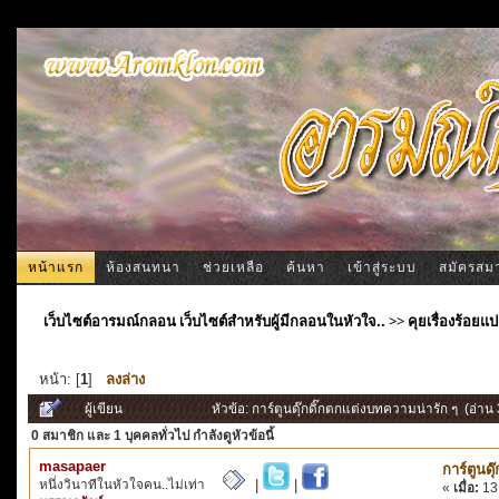
หน้าแรก
ห้องสนทนา
ช่วยเหลือ
ค้นหา
เข้าสู่ระบบ
สมัครสม
เว็บไซต์อารมณ์กลอน เว็บไซต์สำหรับผู้มีกลอนในหัวใจ..
>>
คุยเรื่องร้อ
หน้า: [
1
]
ลงล่าง
ผู้เขียน
หัวข้อ: การ์ตูนดุ๊กดิ๊กตกแต่งบทความน่ารัก ๆ (อ่าน 
0 สมาชิก
และ 1 บุคคลทั่วไป กำลังดูหัวข้อนี้
masapaer
การ์ตูนด
หนึ่งวินาทีในหัวใจคน..ไม่เท่า
|
|
«
เมื่อ:
13 