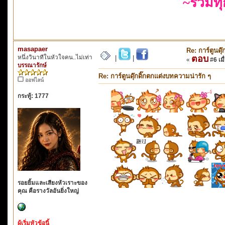
~รวมท
masapaer
Re: การ์ตูนดุ
หนึ่งวินาทีในหัวใจคน..ไม่เท่า
ตอบ
|
|
«
#6 เมื
บรรณารักษ์
Re: การ์ตูนดุ๊กดิ๊กตกแต่งบทความน่ารัก ๆ
ออฟไลน์
กระทู้: 1777
รอยยิ้มและเสียงหัวเราะของ
คุณ คือรางวัลอันยิ่งใหญ่
ผู้เริ่มหัวข้อนี้