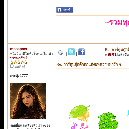
~รวมท
masapaer
Re: การ์ตูนดุ๊
หนึ่งวินาทีในหัวใจคน..ไม่เท่า
ตอบ
|
|
«
#5 เมื่อ
บรรณารักษ์
Re: การ์ตูนดุ๊กดิ๊กตกแต่งบทความน่ารัก ๆ
ออฟไลน์
กระทู้: 1777
รอยยิ้มและเสียงหัวเราะของ