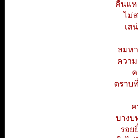
คืนแหว
ไม่
เสน
ลมหา
ความท
ค
ตราบที
ค
บางบท
รอยย