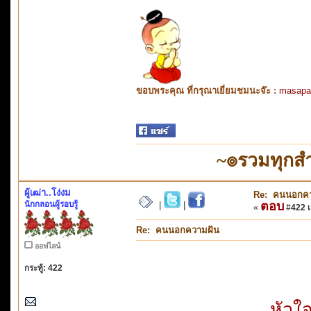
ขอบพระคุณ ที่กรุณาเยี่ยมชมนะจ๊ะ :
masapa
~๏รวมทุกสำ
ผู้เฒ่า..โง่งม
Re: คนนอกคว
นักกลอนผู้รอบรู้
ตอบ
|
|
«
#422 เม
Re: คนนอกความฝัน
ออฟไลน์
กระทู้: 422
หัวใจ