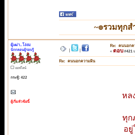
~๏รวมทุกสำ
ผู้เฒ่า..โง่งม
Re: คนนอกคว
นักกลอนผู้รอบรู้
ตอบ
|
|
«
#421 เม
Re: คนนอกความฝัน
ออฟไลน์
กระทู้: 422
หลง
ผู้เริ่มหัวข้อนี้
ทุก
อยู