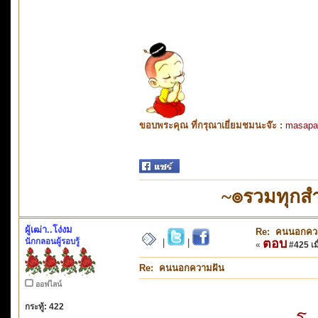
ขอบพระคุณ ที่กรุณาเยี่ยมชมนะจ๊ะ :
masapa
~๏รวมทุกสำ
ผู้เฒ่า..โง่งม
Re: คนนอกคว
นักกลอนผู้รอบรู้
ตอบ
|
|
«
#425 เมื
Re: คนนอกความฝัน
ออฟไลน์
กระทู้: 422