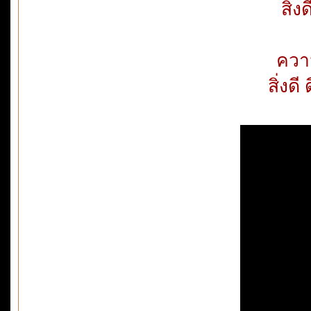
สิ่ง
ความ
สิ่งดี