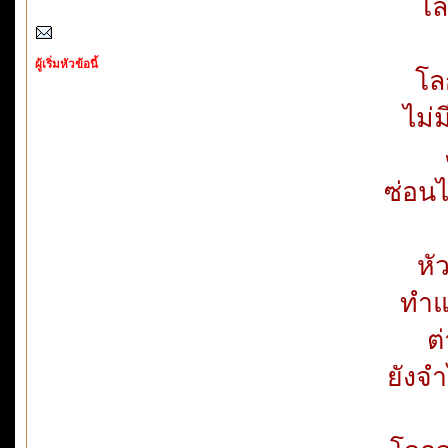
โล
ผู้เริ่มหัวข้อนี้
โลก
ไม่ม
ซ่อนไ
หั
ทำแต
ต
ยังจ