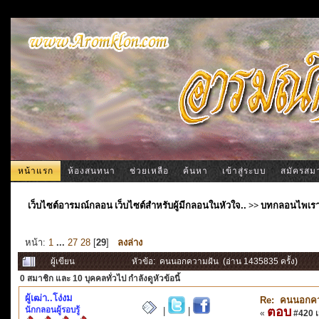
หน้าแรก
ห้องสนทนา
ช่วยเหลือ
ค้นหา
เข้าสู่ระบบ
สมัครสม
เว็บไซต์อารมณ์กลอน เว็บไซต์สำหรับผู้มีกลอนในหัวใจ..
>>
บทกลอนไพเร
หน้า:
1
...
27
28
[
29
]
ลงล่าง
ผู้เขียน
หัวข้อ: คนนอกความฝัน (อ่าน 1435835 ครั้ง)
0 สมาชิก
และ 10 บุคคลทั่วไป กำลังดูหัวข้อนี้
ผู้เฒ่า..โง่งม
Re: คนนอกคว
นักกลอนผู้รอบรู้
ตอบ
|
|
«
#420 เม