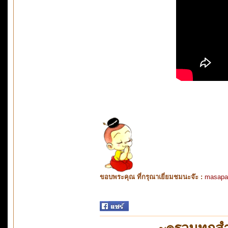
ขอบพระคุณ ที่กรุณาเยี่ยมชมนะจ๊ะ :
masapa
~๏รวมทุกสำ