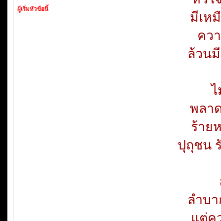
ผู้เริ่มหัวข้อนี้
มีเห
ความ
ล้วนม
ไ
พลาดม
ร้ายห
ปุถุชน 
ลำบา
แต่คว