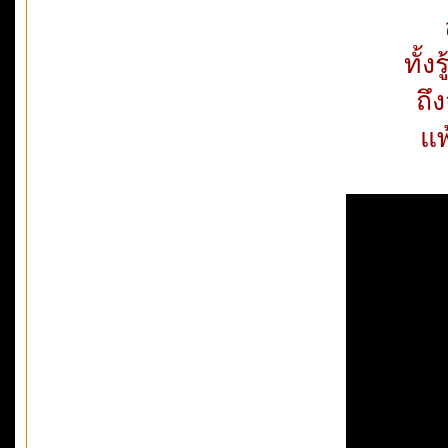
ทั้ง
ถึ
แ