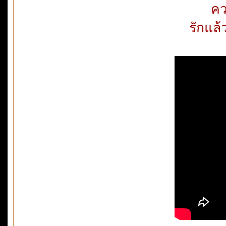
คว
รักแล