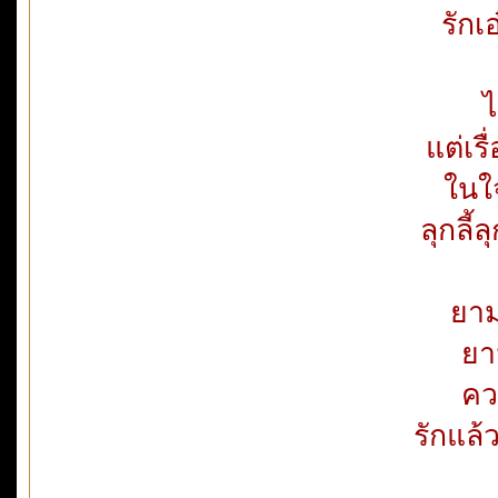
รักเ
ไ
แต่เร
ในใ
ลุกลี้
ยาม
ยา
ควา
รักแล