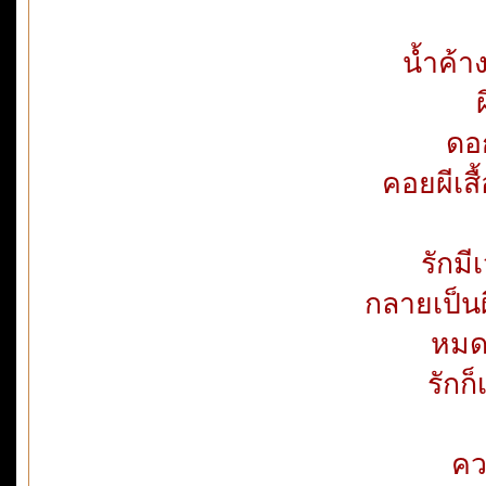
น้ำค้า
ดอ
คอยผีเส
รักม
กลายเป็นผ
หมดอ
รักก็
คว