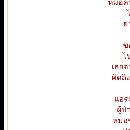
หมอคร
ย
ข
ไป
เธอจ
คิดถ
แอด
ผู้
หมอช