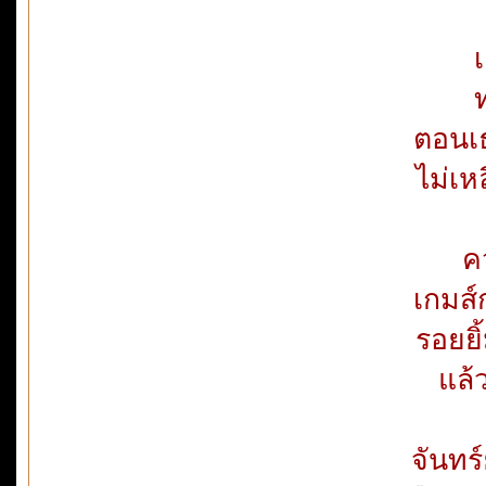
เ
ตอนเธ
ไม่เห
ค
เกมส์
รอยยิ
แล้
จันทร