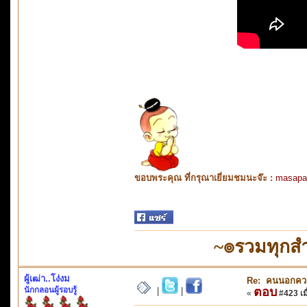
ขอบพระคุณ ที่กรุณาเยี่ยมชมนะจ๊ะ :
masapa
~๏รวมทุกสำ
ผู้เฒ่า..โง่งม
Re: คนนอกคว
นักกลอนผู้รอบรู้
ตอบ
|
|
«
#423 เมื