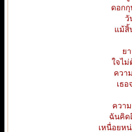
ดอกกุห
วั
แม้ส
ยา
ใจไม่
ความร
เธอจ
ความฝ
ฉันคิด
เหนื่อยหน