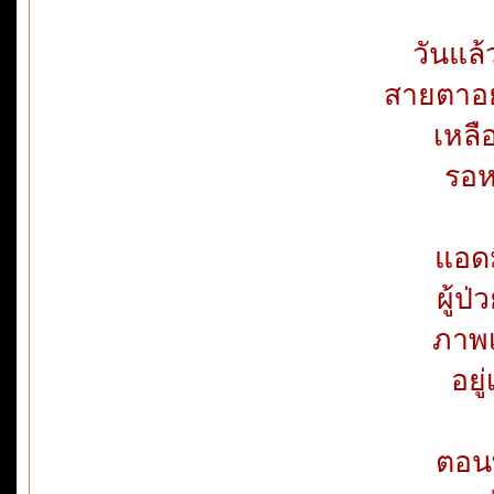
วันแล้
สายตาอย
เหลื
รอห
แอด
ผู้ป
ภาพเ
อยู
ตอนท