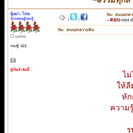
ผู้เฒ่า..โง่งม
Re: คนนอกคว
นักกลอนผู้รอบรู้
ตอบ
|
|
«
#424 เมื
Re: คนนอกความฝัน
ออฟไลน์
กระทู้: 422
ผู้เริ่มหัวข้อนี้
ไม
ให้ล
หัก
ความรู
ร