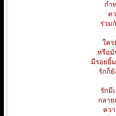
กำห
คว
ร่วม
ใครม
หรือมั
มีรอยยิ
รักก็
รักม
กลายเ
ความ