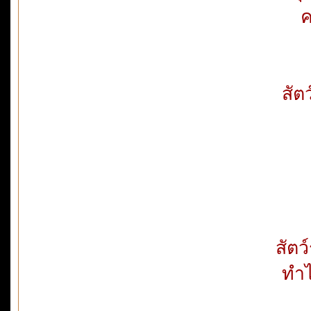
ค
สัต
สัตว
ทำไ