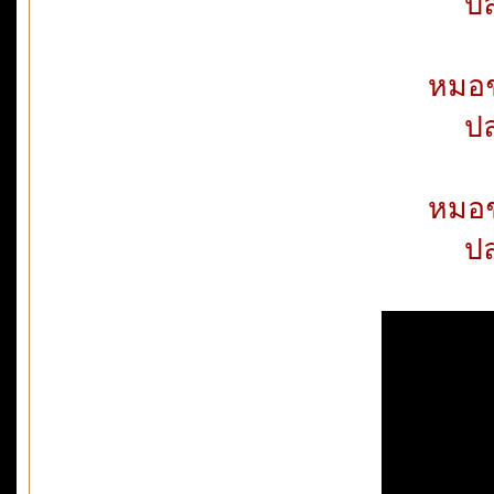
ปล
หมอช
ปล
หมอช
ปล