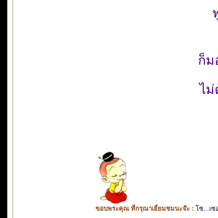
พ
ก็ม
ไม่
ขอบพระคุณ ที่กรุณาเยี่ยมชมนะจ๊ะ :
โซ...เซ