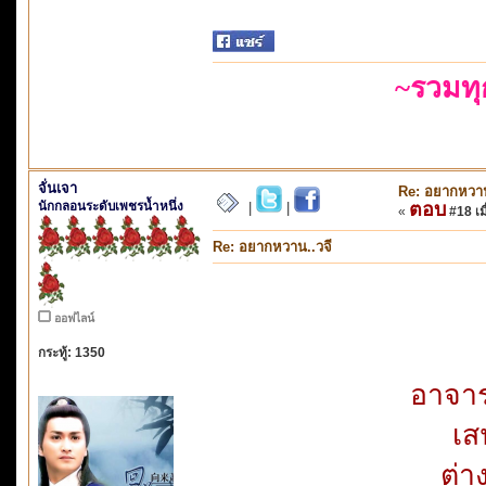
~รวมท
จั่นเจา
Re: อยากหวาน
นักกลอนระดับเพชรน้ำหนึ่ง
ตอบ
|
|
«
#18 เมื
Re: อยากหวาน..วจี
ออฟไลน์
กระทู้: 1350
อาจาร
เส
ต่า