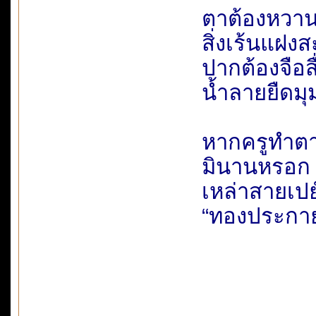
ตาต้องหวานฉ
สิ่งเร้นแฝงส
ปากต้องจือสื่
น้ำลายยืดมุ
หากครูทำตาม
มินานหรอก ม
เหล่าสายเปย
“ทองประกาย