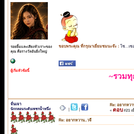
ขอบพระคุณ ที่กรุณาเยี่ยมชมนะจ๊ะ :
โซ...เซ
รอยยิ้มและเสียงหัวเราะของ
คุณ คือรางวัลอันยิ่งใหญ่
ผู้เริ่มหัวข้อนี้
~รวมท
จั่นเจา
Re: อยากหวาน
นักกลอนระดับเพชรน้ำหนึ่ง
ตอบ
|
|
«
#21 เมื
Re: อยากหวาน..วจี