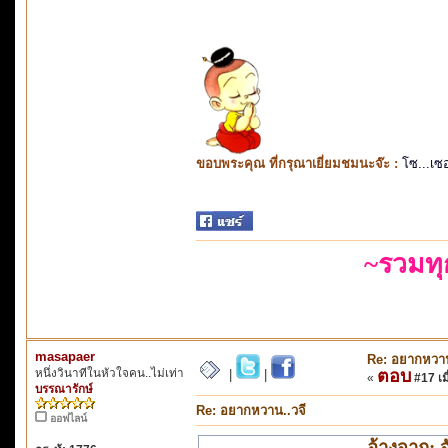
ขอบพระคุณ ที่กรุณาเยี่ยมชมนะจ๊ะ :
โซ...เซ
~รวมท
masapaer
Re: อยากหวาน
หนึ่งวินาทีในหัวใจคน..ไม่เท่า
ตอบ
|
|
«
#17 เมื
บรรณารักษ์
Re: อยากหวาน..วจี
ออฟไลน์
อ้างจาก: 