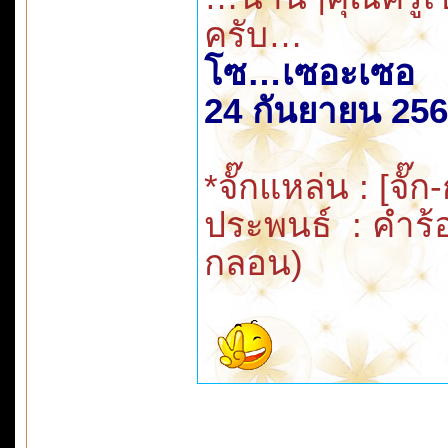
ครับ…
โซ…เซอะเซอ
24 กันยายน 25
*จั๊กแหล่น : [จั
ประพนธ์ : คำร้
กลอน)