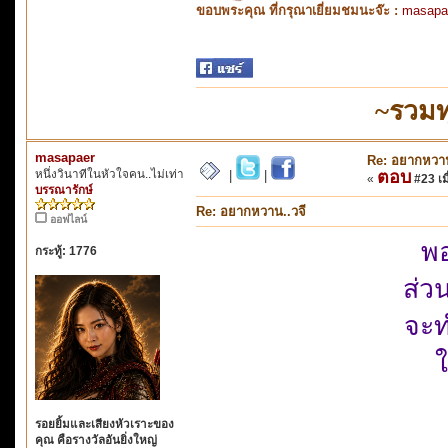
ขอบพระคุณ ที่กรุณาเยี่ยมชมนะจ๊ะ :
masapa
~รวมท
masapaer
Re: อยากหวาน
หนึ่งวินาทีในหัวใจคน..ไม่เท่า
ตอบ
|
|
«
#23 เมื
บรรณารักษ์
Re: อยากหวาน..วจี
ออฟไลน์
พอ
กระทู้: 1776
ส่ว
จะท
ใ
รอยยิ้มและเสียงหัวเราะของ
คุณ คือรางวัลอันยิ่งใหญ่