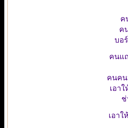
คน
คน
บอร
คนแถว
คนคนน
เอาใ
ช่
เอาให