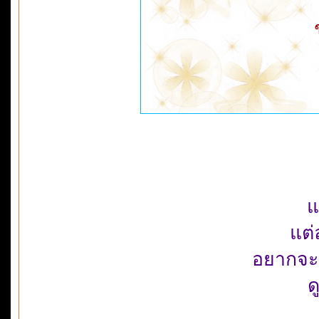
แ
แต
อยากจะ
ด