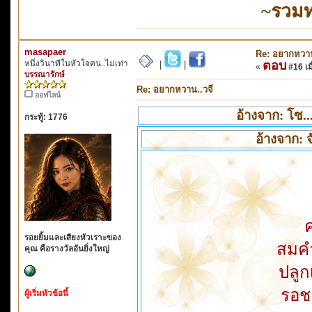
~รวมท
masapaer
Re: อยากหวาน
หนึ่งวินาทีในหัวใจคน..ไม่เท่า
ตอบ
|
|
«
#16 เมื
บรรณารักษ์
Re: อยากหวาน..วจี
ออฟไลน์
อ้างจาก: โซ.
กระทู้: 1776
อ้างจาก: 
รอยยิ้มและเสียงหัวเราะของ
สมคำ
คุณ คือรางวัลอันยิ่งใหญ่
ปลูก
รอชา
ผู้เริ่มหัวข้อนี้