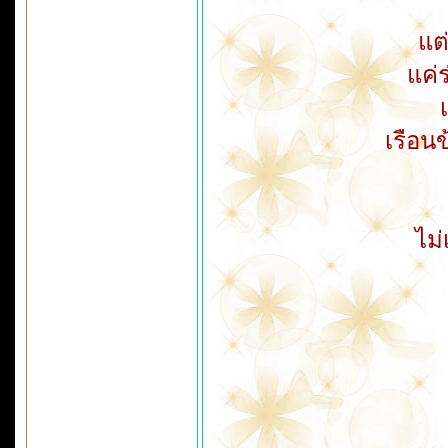
แต
แค่
เรือนข
ไม