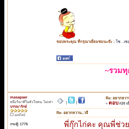
ขอบพระคุณ ที่กรุณาเยี่ยมชมนะจ๊ะ :
โซ...เซ
~รวมท
masapaer
Re: อยากหวาน
หนึ่งวินาทีในหัวใจคน..ไม่เท่า
ตอบ
|
|
«
#20 เมื
บรรณารักษ์
Re: อยากหวาน..วจี
ออฟไลน์
พี่กุ๊กไก่คะ คุณพี่ช
กระทู้: 1776