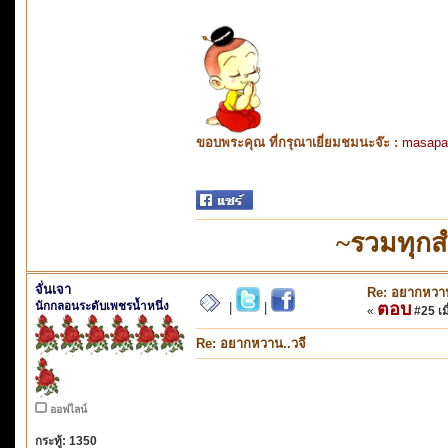
ขอบพระคุณ ที่กรุณาเยี่ยมชมนะจ๊ะ :
masapa
~รวมทุกส
จั่นเจา
Re: อยากหวาน
นักกลอนระดับเพชรน้ำหนึ่ง
ตอบ
|
|
«
#25 เมื
Re: อยากหวาน..วจี
ออฟไลน์
กระทู้: 1350