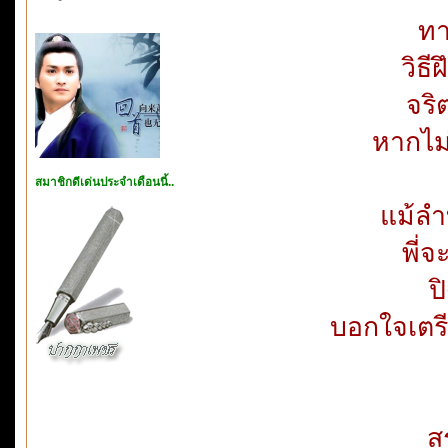
ทา
วิธ
จร
หากไม่
สมาชิกดีเด่นประจำเดือนนี้..
แม้ลำ
พี่
ป
บอกใจเตรี
ส