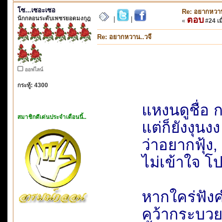
โซ...เซอะเซอ
Re: อยากหวาน
นักกลอนระดับเพชรยอดมงกุฎ
ตอบ
|
|
«
#24 เมื
Re: อยากหวาน..วจี
ออฟไลน์
กระทู้: 4300
แหงนดูชื่อ ก
สมาชิกดีเด่นประจำเดือนนี้..
แต่ก็ยังงุนง
ว่าอยากฟุ้ง
ไม่เข้าใจ 
หากใคร่ฟัง
คว้ากระบวย