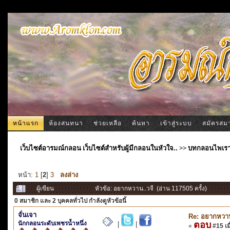
หน้าแรก
ห้องสนทนา
ช่วยเหลือ
ค้นหา
เข้าสู่ระบบ
สมัครสม
เว็บไซต์อารมณ์กลอน เว็บไซต์สำหรับผู้มีกลอนในหัวใจ..
>>
บทกลอนไพเร
หน้า:
1
[
2
]
3
ลงล่าง
ผู้เขียน
หัวข้อ: อยากหวาน..วจี (อ่าน 117505 ครั้ง)
0 สมาชิก
และ 2 บุคคลทั่วไป กำลังดูหัวข้อนี้
จั่นเจา
Re: อยากหวาน
นักกลอนระดับเพชรน้ำหนึ่ง
ตอบ
|
|
«
#15 เมื