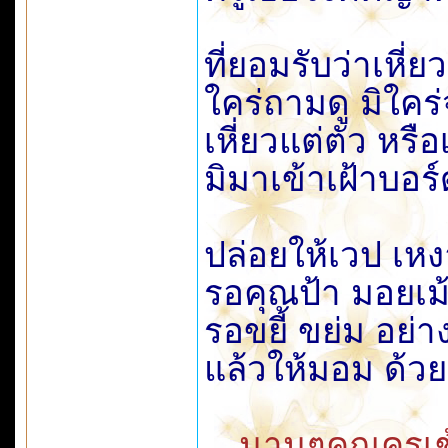
ที่ยอมรับว่าเหี่ยว
ใคร่ถามดู มิใคร
เหี่ยวแต่ตัว หรือเ
มิมาเข้าเฝ้าบอ
ปล่อยให้เวป เหง
รอคุณป้า มอยเม้
รอขยี้ ขย่ม อย่
แล้วให้มอม ด้ว
…นานๆคุณครูเข