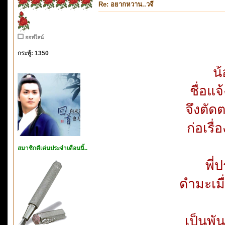
Re: อยากหวาน..วจี
ออฟไลน์
กระทู้: 1350
น้
ชื่อแจ
จึงตั
ก่อเรื่
สมาชิกดีเด่นประจำเดือนนี้..
พี่
ดำมะเมื่
เป็นพั