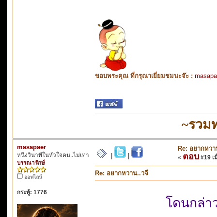
ขอบพระคุณ ที่กรุณาเยี่ยมชมนะจ๊ะ :
masapa
~รวมท
masapaer
Re: อยากหวาน
หนึ่งวินาทีในหัวใจคน..ไม่เท่า
ตอบ
|
|
«
#19 เมื
บรรณารักษ์
Re: อยากหวาน..วจี
ออฟไลน์
กระทู้: 1776
โดนกล่า