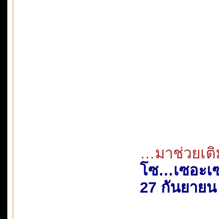
…มาช่วยเต
โซ…เซอะเ
27 กันยายน