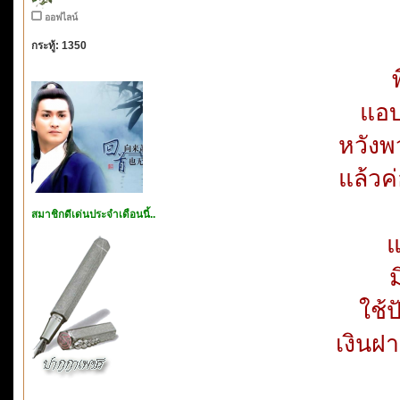
ออฟไลน์
กระทู้: 1350
แอบ
หวังพ
แล้วค
สมาชิกดีเด่นประจำเดือนนี้..
แ
ม
ใช้
เงินฝ