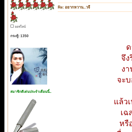
Re: อยากหวาน..วจี
ออฟไลน์
กระทู้: 1350
ด
จึง
งา
จะบอ
สมาชิกดีเด่นประจำเดือนนี้..
แล้วเ
เฉ
หรื