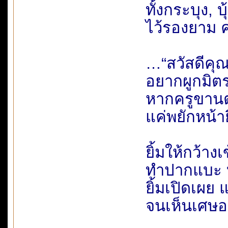
ทั้งกระบุง, บ
ไว้รองยาม 
…“สวัสดีคุณ
อยากผูกมิต
หากครูขานต
แค่พยักหน้ายิ
ยิ้มให้กว้าง
ทำปากแบะ บุ
ยิ้มเปิดเผย 
จนเห็นเศษอา