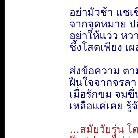
อย่ามัวช้า แช
จากจุดหมาย ป
อย่าให้แว่ว หว
ซึ้งโสตเพียง เผ
ส่งข้อความ ตา
ฝืนใจจากจรลา 
เมื่อรักขม จมขื่
เหลือแค่เคย รู้จ
…สมัยวัยรุ่น 