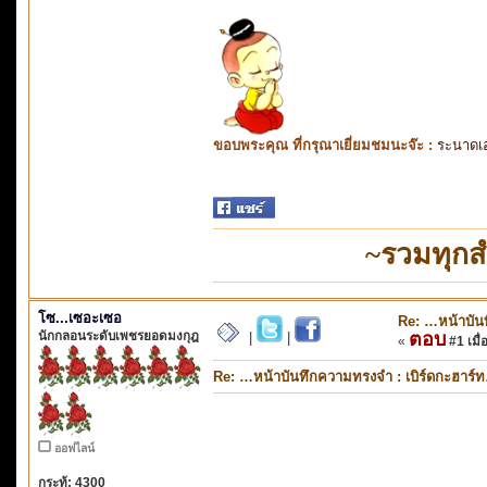
ขอบพระคุณ ที่กรุณาเยี่ยมชมนะจ๊ะ :
ระนาดเ
~รวมทุกส
โซ...เซอะเซอ
Re: …หน้าบัน
นักกลอนระดับเพชรยอดมงกุฎ
ตอบ
|
|
«
#1 เมื่
Re: …หน้าบันทึกความทรงจำ : เบิร์ดกะฮาร์
ออฟไลน์
กระทู้: 4300