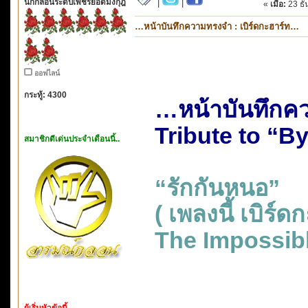
นักกลอนระดับเพชรยอดมงกุฎ
|
|
«
เมื่อ:
23 ธั
…หน้าบันทึกความทรงจำ : เบิร์ดกะฮาร์ท…
ออฟไลน์
กระทู้: 4300
…หน้าบันทึกคว
Tribute to “B
สมาชิกดีเด่นประจำเดือนนี้..
“รักกันหนอ”
( เพลงนี้ เบิร
The Impossibl
ผู้เริ่มหัวข้อนี้