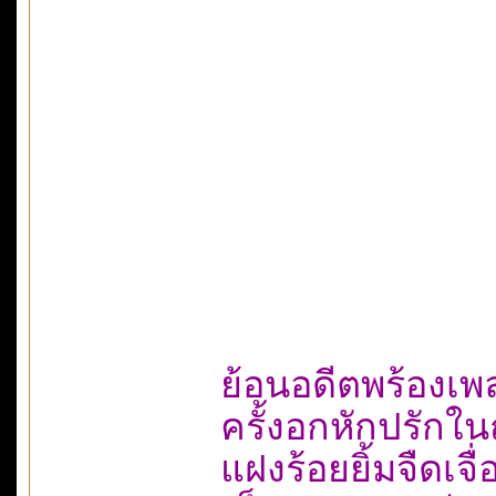
ย้อนอดีตพร้องเพล
ครั้งอกหักปรักใ
แฝงร้อยยิ้มจืดเจื