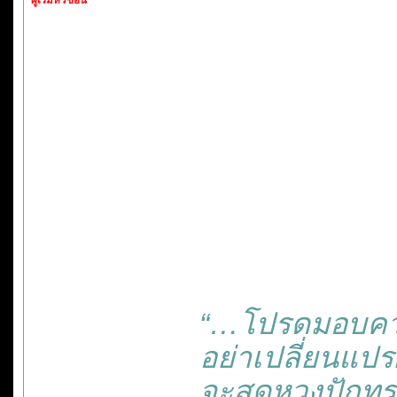
“…โปรดมอบความ
อย่าเปลี่ยนแป
จะสุดหวงปักท