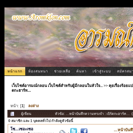
หน้าแรก
ห้องสนทนา
ช่วยเหลือ
ค้นหา
เข้าสู่ระบบ
สมัครสม
เว็บไซต์อารมณ์กลอน เว็บไซต์สำหรับผู้มีกลอนในหัวใจ..
>>
คุยเรื่องร้อ
ดกะฮาร์ท…
หน้า: [
1
]
ลงล่าง
ผู้เขียน
หัวข้อ: …หน้าบันทึกความทรงจำ : เบิร์ดกะฮาร์ท… (อ
0 สมาชิก
และ 1 บุคคลทั่วไป กำลังดูหัวข้อนี้
โซ...เซอะเซอ
…หน้าบันทึ