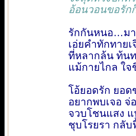
อ้อนวอนขอรักก็
รักกันหนอ…มาเ
เอ่ยคำทักทายเจ
ที่หลากล้น ท้น
แม้กายไกล ใจช
โอ้ยอดรัก ยอดข
อยากพบเจอ จ่
จวบโชนแสง แห
ชุบโรยรา กลับฟ