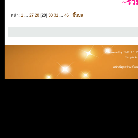
~รว
หน้า:
1
...
27
28
[
29
]
30
31
...
46
ขึ้นบน
Powered by SMF 1.1.1
Simple A
หน้านี้ถูกสร้างขึ้