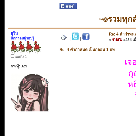
~๏รวมทุก
ยูริน
Re: 4 คำกำหนด
นักกลอนผู้รอบรู้
ตอบ
|
|
«
#434 เมื
Re: 4 คำกำหนด เป็นกลอน 1 บท
ออฟไลน์
เจ
กระทู้: 329
ก
หย