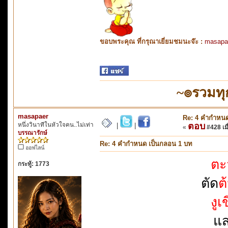
ขอบพระคุณ ที่กรุณาเยี่ยมชมนะจ๊ะ :
masapa
~๏รวมทุ
masapaer
Re: 4 คำกำหนด
หนึ่งวินาทีในหัวใจคน..ไม่เท่า
ตอบ
|
|
«
#428 เมื
บรรณารักษ์
Re: 4 คำกำหนด เป็นกลอน 1 บท
ออฟไลน์
ตะ
กระทู้: 1773
ตัด
ต
งูเ
แส