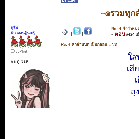
~๏รวมทุก
ยูริน
Re: 4 คำกำหนด
นักกลอนผู้รอบรู้
ตอบ
|
|
«
#424 เมื
Re: 4 คำกำหนด เป็นกลอน 1 บท
ออฟไลน์
ใส่
กระทู้: 329
เสี
เ
ถ