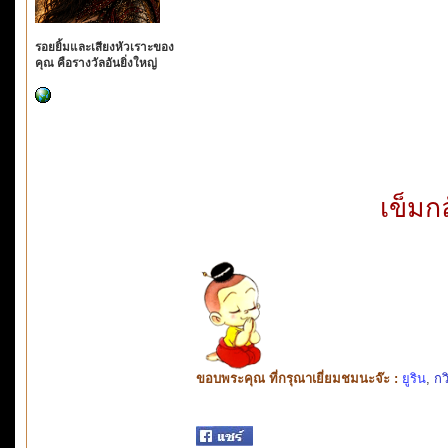
รอยยิ้มและเสียงหัวเราะของ
คุณ คือรางวัลอันยิ่งใหญ่
เข็มก
ขอบพระคุณ ที่กรุณาเยี่ยมชมนะจ๊ะ :
ยูริน
,
กว