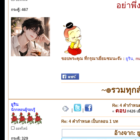
อย่าพึ
กระทู้: 467
ขอบพระคุณ ที่กรุณาเยี่ยมชมนะจ๊ะ :
ยูริน
,
m
~๏รวมทุก
ยูริน
Re: 4 คำกำหนด
นักกลอนผู้รอบรู้
ตอบ
|
|
«
#426 เมื
Re: 4 คำกำหนด เป็นกลอน 1 บท
ออฟไลน์
อ้างจาก: ย
กระทู้: 329