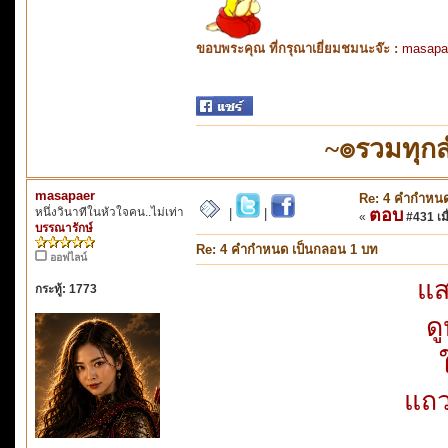
ขอบพระคุณ ที่กรุณาเยี่ยมชมนะจ๊ะ :
masapa
~๏รวมทุก
masapaer
Re: 4 คำกำหนด
หนึ่งวินาทีในหัวใจคน..ไม่เท่า
ตอบ
|
|
«
#431 เมื
บรรณารักษ์
Re: 4 คำกำหนด เป็นกลอน 1 บท
ออฟไลน์
แส
กระทู้: 1773
ด
แถว