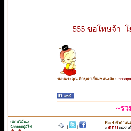
555 ขอโทษจ้า โย
ขอบพระคุณ ที่กรุณาเยี่ยมชมนะจ๊ะ :
masapa
~รว
•แก่นไม้๛•
Re: 4 คำกำหนด
นักกลอนผู้มีไฟ
ตอบ
|
|
«
#427 เมื