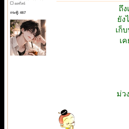
ออฟไลน์
ถึง
กระทู้: 467
ยัง
เก็
เค
ม่ว