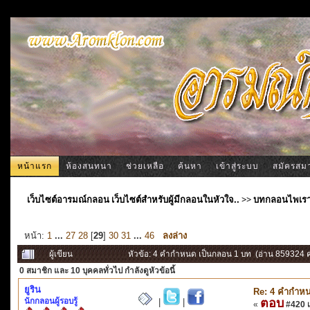
หน้าแรก
ห้องสนทนา
ช่วยเหลือ
ค้นหา
เข้าสู่ระบบ
สมัครสม
เว็บไซต์อารมณ์กลอน เว็บไซต์สำหรับผู้มีกลอนในหัวใจ..
>>
บทกลอนไพเร
หน้า:
1
...
27
28
[
29
]
30
31
...
46
ลงล่าง
ผู้เขียน
หัวข้อ: 4 คำกำหนด เป็นกลอน 1 บท (อ่าน 859324 คร
0 สมาชิก
และ 10 บุคคลทั่วไป กำลังดูหัวข้อนี้
ยูริน
Re: 4 คำกำหน
นักกลอนผู้รอบรู้
ตอบ
|
|
«
#420 เม