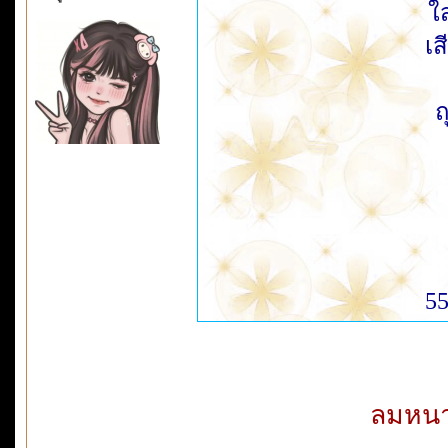
ใส
เ
ถ
5
ลมหนา