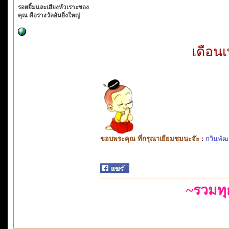
รอยยิ้มและเสียงหัวเราะของ
คุณ คือรางวัลอันยิ่งใหญ่
เดือน
ขอบพระคุณ ที่กรุณาเยี่ยมชมนะจ๊ะ :
กวินพัฒ
~รวมท