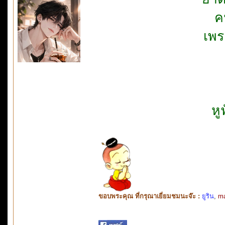
ค
เพ
หู
ขอบพระคุณ ที่กรุณาเยี่ยมชมนะจ๊ะ :
ยูริน
,
m