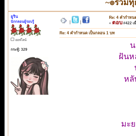
~๏รวมทุ
ยูริน
Re: 4 คำกำหนด
นักกลอนผู้รอบรู้
ตอบ
|
|
«
#422 เมื
Re: 4 คำกำหนด เป็นกลอน 1 บท
ออฟไลน์
น
กระทู้: 329
ฝัน
หลั
มะย