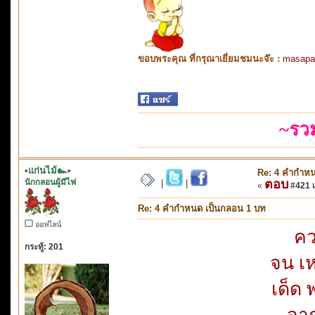
ขอบพระคุณ ที่กรุณาเยี่ยมชมนะจ๊ะ :
masapa
~รว
•แก่นไม้๛•
Re: 4 คำกำหน
นักกลอนผู้มีไฟ
ตอบ
|
|
«
#421 เม
Re: 4 คำกำหนด เป็นกลอน 1 บท
ออฟไลน์
คว
กระทู้: 201
จน เห
เด็ด 
จาก