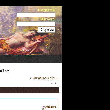
Username:
Password:
น 1 บท
« หน้าที่แล้ว
ต่อไป »
พิมพ์
หน้าแรก