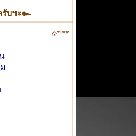
"ครับ๚ะ๛
หน้าแรก
วน
หม
ย