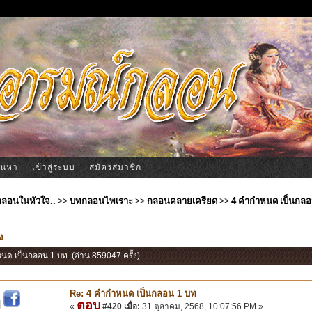
้นหา
เข้าสู่ระบบ
สมัครสมาชิก
ีกลอนในหัวใจ..
>>
บทกลอนไพเราะ
>>
กลอนคลายเครียด
>>
4 คำกำหนด เป็นกลอ
ง
หนด เป็นกลอน 1 บท (อ่าน 859047 ครั้ง)
Re: 4 คำกำหนด เป็นกลอน 1 บท
ตอบ
|
«
#420 เมื่อ:
31 ตุลาคม, 2568, 10:07:56 PM »