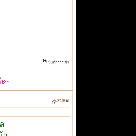
บันทึกการเข้า
่ะ~
หน้าแรก
ล
้า