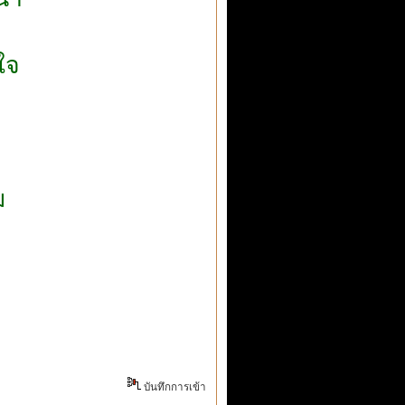
า
ใจ
ม
บันทึกการเข้า