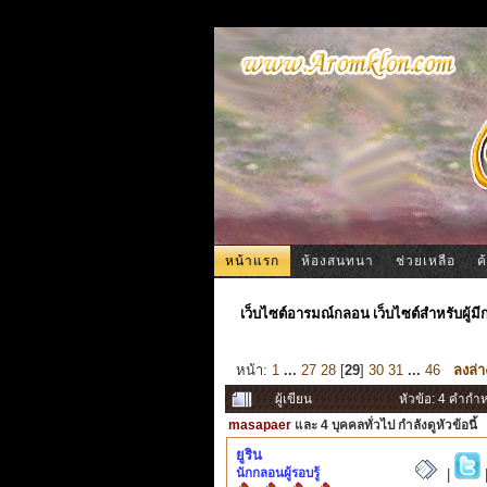
หน้าแรก
ห้องสนทนา
ช่วยเหลือ
ค
เว็บไซต์อารมณ์กลอน เว็บไซต์สำหรับผู้ม
หน้า:
1
...
27
28
[
29
]
30
31
...
46
ลงล่า
ผู้เขียน
หัวข้อ: 4 คำกำ
masapaer
และ 4 บุคคลทั่วไป กำลังดูหัวข้อนี้
ยูริน
นักกลอนผู้รอบรู้
|