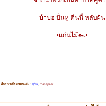
บ้าบอ ปั่นหู คืนนี้ หลับฝัน
•แก่นไม้๛•
ี่กรุณาเยี่ยมชมนะจ๊ะ :
ยูริน
,
masapaer