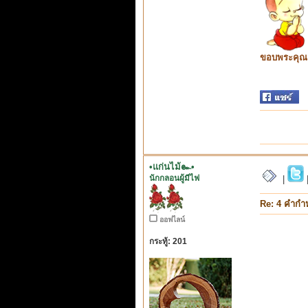
ขอบพระคุณ ท
•แก่นไม้๛•
นักกลอนผู้มีไฟ
|
Re: 4 คำกำ
ออฟไลน์
กระทู้: 201