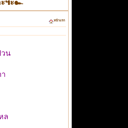
ค่ะ๚ะ๛
หน้าแรก
่วน
ตา
หล