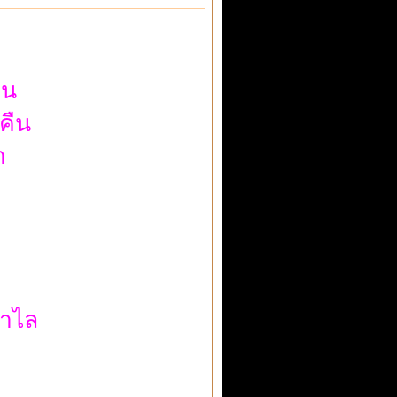
่น
คืน
า
กำไล