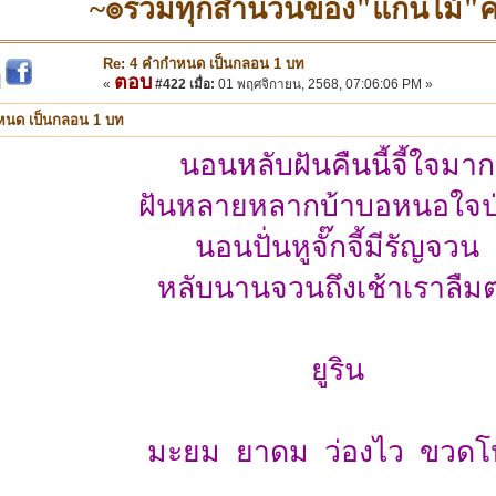
~๏รวมทุกสำนวนของ"แก่นไม้"
Re: 4 คำกำหนด เป็นกลอน 1 บท
ตอบ
|
«
#422 เมื่อ:
01 พฤศจิกายน, 2568, 07:06:06 PM »
หนด เป็นกลอน 1 บท
นอนหลับฝันคืนนี้จี้ใจมาก
ฝันหลายหลากบ้าบอหนอใจป
นอนปั่นหูจั๊กจี้มีรัญจวน
หลับนานจวนถึงเช้าเราลืม
ยูริน
มะยม ยาดม ว่องไว ขวดโ