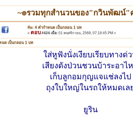
~๏รวมทุกสำนวนของ"กวินพัฒน์
Re: 4 คำกำหนด เป็นกลอน 1 บท
ตอบ
|
«
#424 เมื่อ:
01 พฤศจิกายน, 2568, 07:18:45 PM »
หนด เป็นกลอน 1 บท
ใส่หูฟังนั่งเงียบเรียบทางด่
เสียงดังป่วนชวนบ้าระอาไ
เก็บลูกอมกุญแจแช่ลงไป
ถุงใบใหญ่ในรถให้หมดเล
ยูริน