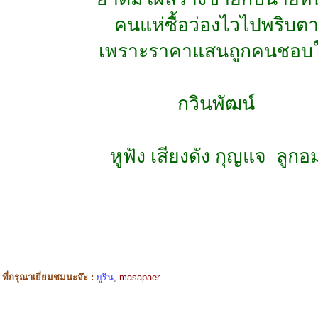
คนแห่ซื้อว่องไวไปพริบต
เพราะราคาแสนถูกคนชอบ
กวินพัฒน์
หูฟัง เสียงดัง กุญแจ ลูกอ
ี่กรุณาเยี่ยมชมนะจ๊ะ :
ยูริน
,
masapaer