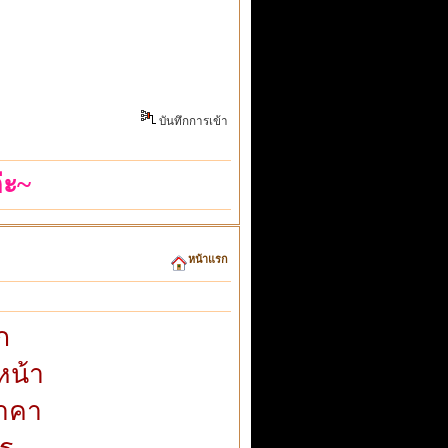
บันทึกการเข้า
่ะ~
หน้าแรก
ก
หน้า
ราคา
ร.