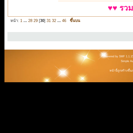
♥♥ รวม
หน้า:
1
...
28
29
[
30
]
31
32
...
46
ขึ้นบน
Powered by SMF 1.1.1
Simple A
หน้านี้ถูกสร้างขึ