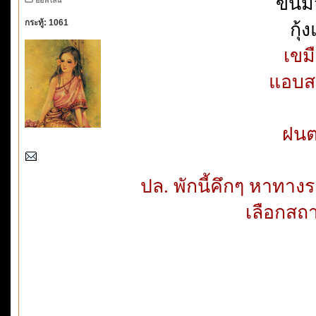
ขนมจ
กระทู้: 1061
กุ้
เขม
แอบสะ
ฝนต
ปล. พักนี้คึกๆ หาทาง
เลือกสถ