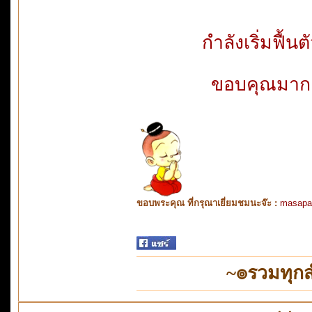
กำลังเริ่มฟื้
ขอบคุณมากคร
ขอบพระคุณ ที่กรุณาเยี่ยมชมนะจ๊ะ :
masapa
~๏รวมทุก