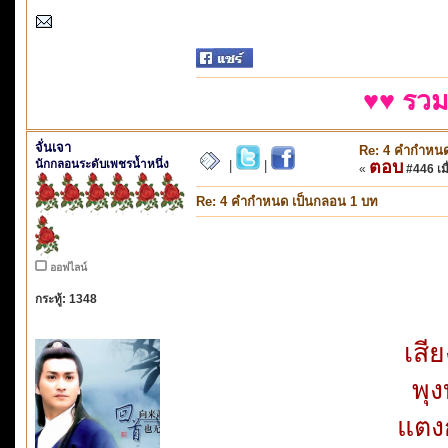
♥♥ รวม
จั่นเจา
Re: 4 คำกำหนด
นักกลอนระดับเพชรน้ำหนึ่ง
ตอบ
|
|
«
#446 เมื
Re: 4 คำกำหนด เป็นกลอน 1 บท
ออฟไลน์
กระทู้: 1348
เสี
พุง
แตงก