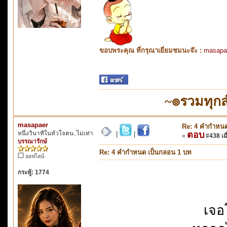
ขอบพระคุณ ที่กรุณาเยี่ยมชมนะจ๊ะ :
masapa
~๏รวมทุก
masapaer
Re: 4 คำกำหนด
หนึ่งวินาทีในหัวใจคน..ไม่เท่า
ตอบ
|
|
«
#438 เมื
บรรณารักษ์
Re: 4 คำกำหนด เป็นกลอน 1 บท
ออฟไลน์
กระทู้: 1774
เจอ