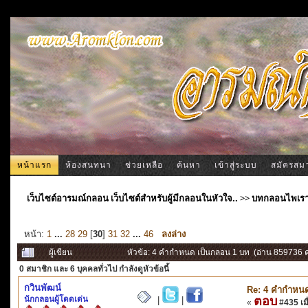
หน้าแรก
ห้องสนทนา
ช่วยเหลือ
ค้นหา
เข้าสู่ระบบ
สมัครสม
เว็บไซต์อารมณ์กลอน เว็บไซต์สำหรับผู้มีกลอนในหัวใจ..
>>
บทกลอนไพเร
หน้า:
1
...
28
29
[
30
]
31
32
...
46
ลงล่าง
ผู้เขียน
หัวข้อ: 4 คำกำหนด เป็นกลอน 1 บท (อ่าน 859736 คร
0 สมาชิก
และ 6 บุคคลทั่วไป กำลังดูหัวข้อนี้
กวินพัฒน์
Re: 4 คำกำหนด
นักกลอนผู้โดดเด่น
ตอบ
|
|
«
#435 เมื