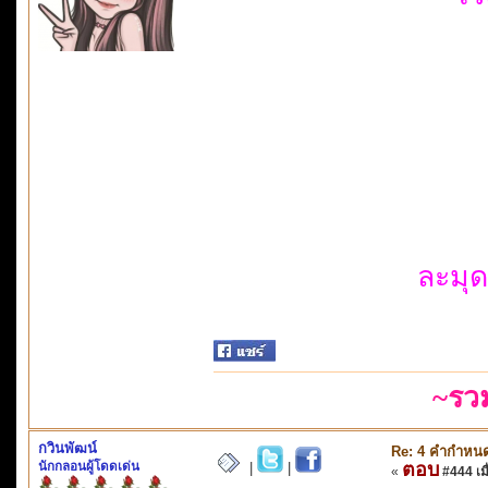
ละมุ
~รว
กวินพัฒน์
Re: 4 คำกำหนด
นักกลอนผู้โดดเด่น
ตอบ
|
|
«
#444 เมื