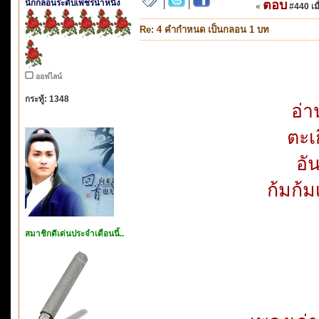
นักกลอนระดับเพชรน้ำหนึ่ง
ตอบ
|
|
«
#440 เมื
Re: 4 คำกำหนด เป็นกลอน 1 บท
ออฟไลน์
กระทู้: 1348
อ่า
ตะเก
อั
ก้มก้ม
สมาชิกดีเด่นประจำเดือนนี้..