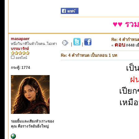
♥♥ รวม
masapaer
Re: 4 คำกำหนด
หนึ่งวินาทีในหัวใจคน..ไม่เท่า
ตอบ
|
|
«
#448 เมื
บรรณารักษ์
Re: 4 คำกำหนด เป็นกลอน 1 บท
ออฟไลน์
เป็
กระทู้: 1774
ฝ
เปียก
เหมือ
รอยยิ้มและเสียงหัวเราะของ
คุณ คือรางวัลอันยิ่งใหญ่