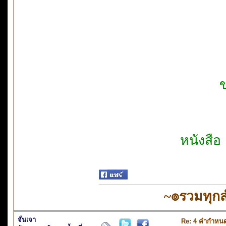
ข
หนังสื
~๏รวมทุก
จั่นเจา
Re: 4 คำกำหนด