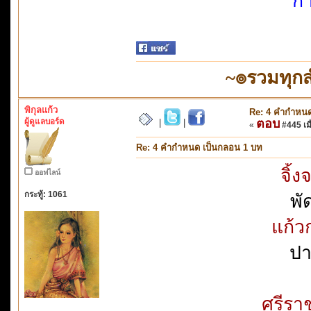
กา
~๏รวมทุก
พิกุลแก้ว
Re: 4 คำกำหนด
ผู้ดูแลบอร์ด
ตอบ
|
|
«
#445 เมื
Re: 4 คำกำหนด เป็นกลอน 1 บท
จิ้
ออฟไลน์
กระทู้: 1061
พั
แก้ว
ปา
ศรีรา