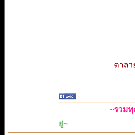
ตาลา
~รวมท