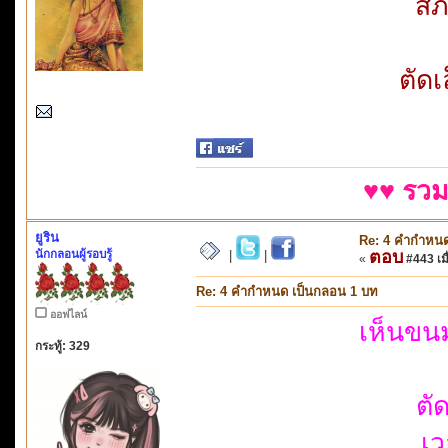
สภ
ตัด
♥♥ รวม
ยูริน
Re: 4 คำกำหนด
นักกลอนผู้รอบรู้
ตอบ
|
|
«
#443 เมื
Re: 4 คำกำหนด เป็นกลอน 1 บท
ออฟไลน์
เห็นขน
กระทู้: 329
ตั
เว