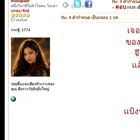
masapaer
Re: 4 คำกำหนด
หนึ่งวินาทีในหัวใจคน..ไม่เท่า
ตอบ
|
|
«
#436 เมื
บรรณารักษ์
Re: 4 คำกำหนด เป็นกลอน 1 บท
ออฟไลน์
เจอ
กระทู้: 1774
ของ
จ
แล
รอยยิ้มและเสียงหัวเราะของ
คุณ คือรางวัลอันยิ่งใหญ่
แป้