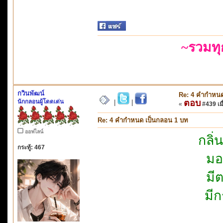
~รวมท
กวินพัฒน์
Re: 4 คำกำหนด
นักกลอนผู้โดดเด่น
ตอบ
|
|
«
#439 เมื
Re: 4 คำกำหนด เป็นกลอน 1 บท
ออฟไลน์
กลิ่
กระทู้: 467
มอ
มี
มีก