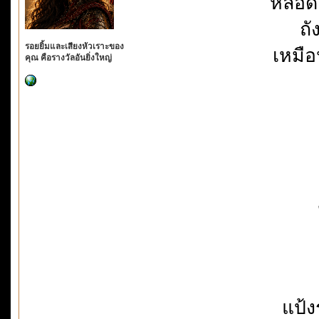
หลอด
ถั
รอยยิ้มและเสียงหัวเราะของ
เหมือ
คุณ คือรางวัลอันยิ่งใหญ่
แป้