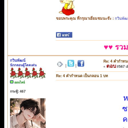
ขอบพระคุณ ที่กรุณาเยี่ยมชมนะจ๊ะ :
กวินพัฒ
♥♥ รวม
กวินพัฒน์
Re: 4 คำกำหน
นักกลอนผู้โดดเด่น
ตอบ
|
|
«
#567 เมื
Re: 4 คำกำหนด เป็นกลอน 1 บท
ออนไลน์
กระทู้: 467
ห
ซ
ค