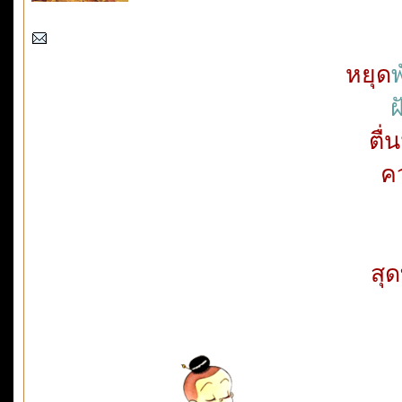
หยุด
พ
ฝ
ตื่
ค
สุ