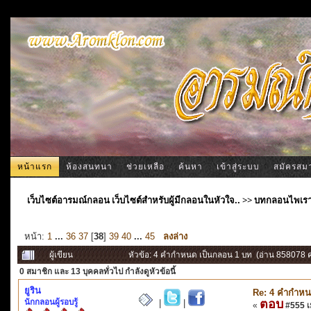
หน้าแรก
ห้องสนทนา
ช่วยเหลือ
ค้นหา
เข้าสู่ระบบ
สมัครสม
เว็บไซต์อารมณ์กลอน เว็บไซต์สำหรับผู้มีกลอนในหัวใจ..
>>
บทกลอนไพเร
หน้า:
1
...
36
37
[
38
]
39
40
...
45
ลงล่าง
ผู้เขียน
หัวข้อ: 4 คำกำหนด เป็นกลอน 1 บท (อ่าน 858078 คร
0 สมาชิก
และ 13 บุคคลทั่วไป กำลังดูหัวข้อนี้
ยูริน
Re: 4 คำกำหน
นักกลอนผู้รอบรู้
ตอบ
|
|
«
#555 เม