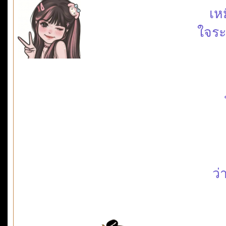
เห
ใจระ
ว่