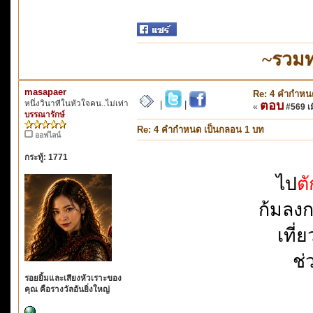
~รวมท
masapaer
Re: 4 คำกำหน
หนึ่งวินาทีในหัวใจคน..ไม่เท่า
ตอบ
|
|
«
#569 เมื
บรรณารักษ์
Re: 4 คำกำหนด เป็นกลอน 1 บท
ออฟไลน์
กระทู้: 1771
ไป
ต
ก้มลง
เที่
ช่
รอยยิ้มและเสียงหัวเราะของ
คุณ คือรางวัลอันยิ่งใหญ่