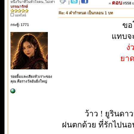
หนึ่งวินาทีในหัวใจคน..ไม่เท่า
ตอบ
|
|
«
#558 เม
บรรณารักษ์
Re: 4 คำกำหนด เป็นกลอน 1 บท
ออฟไลน์
ขอโ
กระทู้: 1771
แทบจ
ง
ยา
รอยยิ้มและเสียงหัวเราะของ
คุณ คือรางวัลอันยิ่งใหญ่
ว้าว ! ยูรินดา
ฝนตกด้วย ที่รักไปน