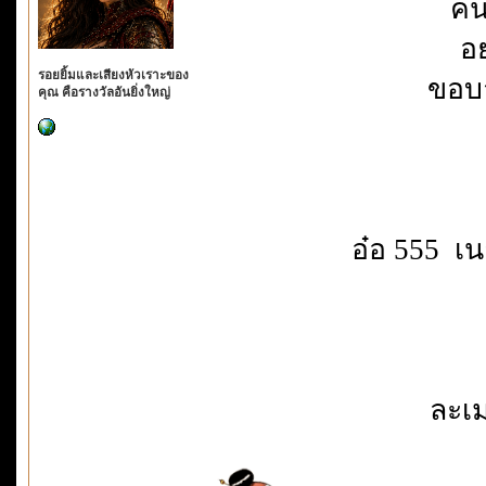
คน
อ
รอยยิ้มและเสียงหัวเราะของ
ขอบ
คุณ คือรางวัลอันยิ่งใหญ่
อ๋อ 555 เน
ละเ