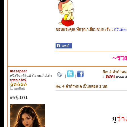
ขอบพระคุณ ที่กรุณาเยี่ยมชมนะจ๊ะ :
กวินพัฒ
~รว
masapaer
Re: 4 คำกำหน
หนึ่งวินาทีในหัวใจคน..ไม่เท่า
ตอบ
|
|
«
#564 เมื
บรรณารักษ์
Re: 4 คำกำหนด เป็นกลอน 1 บท
ออฟไลน์
กระทู้: 1771
ยู
ว่า