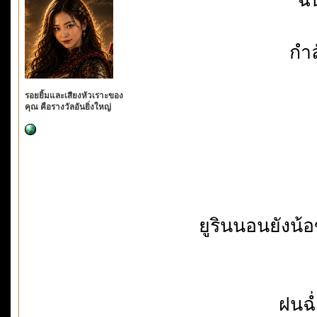
กำล
รอยยิ้มและเสียงหัวเราะของ
คุณ คือรางวัลอันยิ่งใหญ่
ยูรินนอนยังน
ฝนฉ่