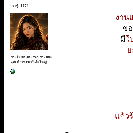
กระทู้: 1771
งานแ
ขอ
มี
ใบ
ย
รอยยิ้มและเสียงหัวเราะของ
คุณ คือรางวัลอันยิ่งใหญ่
แก้ว