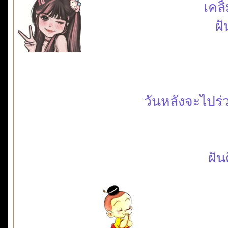
เคล
ฝั
วันหลังจะไปร
ฝัน