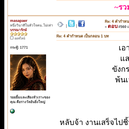
~รว
masapaer
Re: 4 คำกำหน
หนึ่งวินาทีในหัวใจคน..ไม่เท่า
ตอบ
|
|
«
#560 เม
บรรณารักษ์
Re: 4 คำกำหนด เป็นกลอน 1 บท
ออฟไลน์
เอ
กระทู้: 1771
แส
ขังก
พ้น
รอยยิ้มและเสียงหัวเราะของ
คุณ คือรางวัลอันยิ่งใหญ่
หลับจ้า งานเสร็จไปชิ