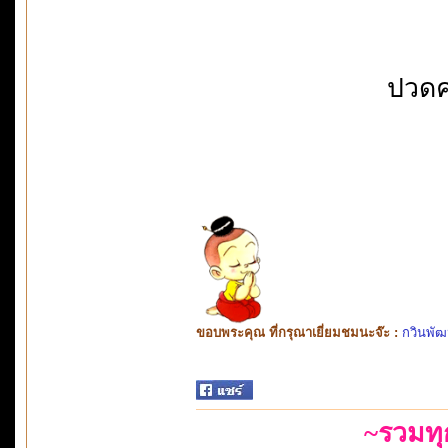
ปวดคอ
ขอบพระคุณ ที่กรุณาเยี่ยมชมนะจ๊ะ :
กวินพัฒ
~รวมท