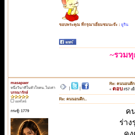
ขอบพระคุณ ที่กรุณาเยี่ยมชมนะจ๊ะ :
ยูริน
~รวมท
masapaer
Re: คนนอนดึก
หนึ่งวินาทีในหัวใจคน..ไม่เท่า
ตอบ
|
|
«
#57 เมื่
บรรณารักษ์
Re: คนนอนดึก..
ออฟไลน์
คน
กระทู้: 1779
ร่าง
คง