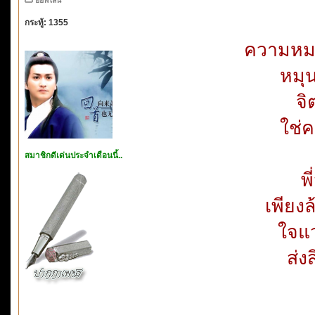
กระทู้: 1355
ความหมา
หมุ
จิ
ใช่ค
สมาชิกดีเด่นประจำเดือนนี้..
พ
เพียงล
ใจแว
ส่ง