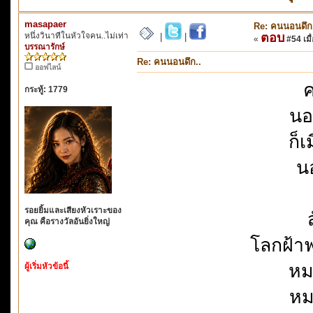
masapaer
Re: คนนอนดึก
หนึ่งวินาทีในหัวใจคน..ไม่เท่า
ตอบ
|
|
«
#54 เมื่
บรรณารักษ์
Re: คนนอนดึก..
ออฟไลน์
ค
กระทู้: 1779
นอ
ก็
นอ
รอยยิ้มและเสียงหัวเราะของ
คุณ คือรางวัลอันยิ่งใหญ่
โลกฝ้า
หม
ผู้เริ่มหัวข้อนี้
หม