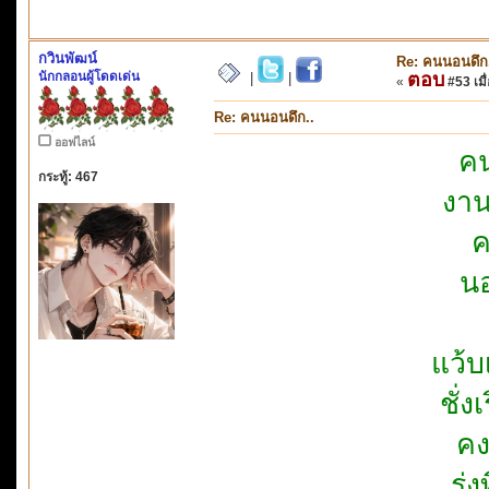
กวินพัฒน์
Re: คนนอนดึก
นักกลอนผู้โดดเด่น
ตอบ
|
|
«
#53 เมื่
Re: คนนอนดึก..
ออฟไลน์
คน
กระทู้: 467
งาน
ค
นอ
แว้
ชั่
คง
รุ่