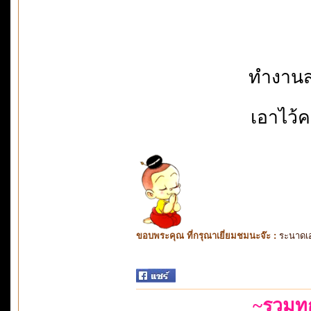
ทำงานสล
เอาไว้ค
ขอบพระคุณ ที่กรุณาเยี่ยมชมนะจ๊ะ :
ระนาดเ
~รวมท