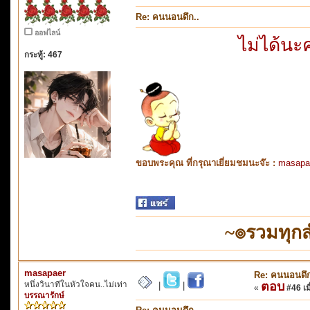
Re: คนนอนดึก..
ออฟไลน์
ไม่ได้นะ
กระทู้: 467
ขอบพระคุณ ที่กรุณาเยี่ยมชมนะจ๊ะ :
masapa
~๏รวมทุก
masapaer
Re: คนนอนดึก
หนึ่งวินาทีในหัวใจคน..ไม่เท่า
ตอบ
|
|
«
#46 เมื
บรรณารักษ์