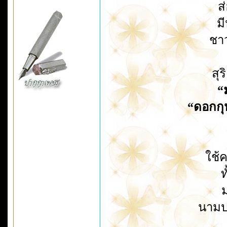
ส
มี
ชาว
สุ
“
“ดอกกุ
ใช้
ท
ม
นามป