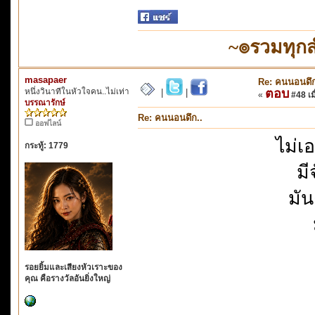
~๏รวมทุก
masapaer
Re: คนนอนดึก
หนึ่งวินาทีในหัวใจคน..ไม่เท่า
ตอบ
|
|
«
#48 เมื
บรรณารักษ์
Re: คนนอนดึก..
ออฟไลน์
ไม่เ
กระทู้: 1779
มี
มัน
รอยยิ้มและเสียงหัวเราะของ
คุณ คือรางวัลอันยิ่งใหญ่