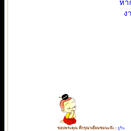
หาก
ง
ขอบพระคุณ ที่กรุณาเยี่ยมชมนะจ๊ะ :
ยูริน