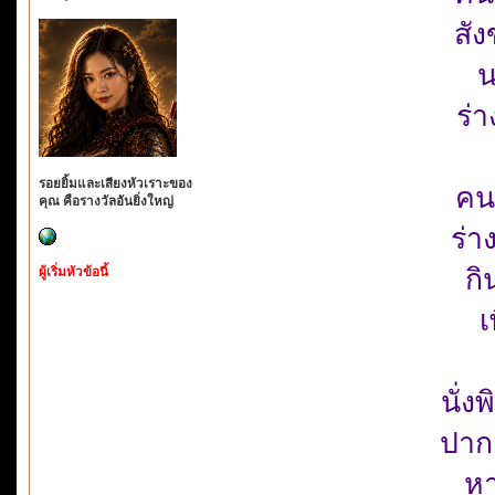
สั
น
ร่า
รอยยิ้มและเสียงหัวเราะของ
คน
คุณ คือรางวัลอันยิ่งใหญ่
ร่า
กิ
ผู้เริ่มหัวข้อนี้
เ
นั่ง
ปากค
หา