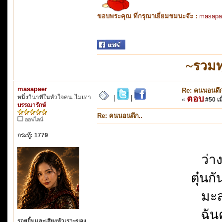
ขอบพระคุณ ที่กรุณาเยี่ยมชมนะจ๊ะ :
masapa
~รวมท
masapaer
Re: คนนอนดึก
หนึ่งวินาทีในหัวใจคน..ไม่เท่า
ตอบ
|
|
«
#50 เมื
บรรณารักษ์
Re: คนนอนดึก..
ออฟไลน์
กระทู้: 1779
ว่า
ตุ๋นก
มะส
ฉัน
รอยยิ้มและเสียงหัวเราะของ