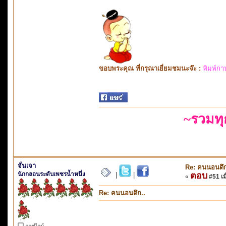
ขอบพระคุณ ที่กรุณาเยี่ยมชมนะจ๊ะ :
พิมพ์กา
~รวมท
จั่นเจา
Re: คนนอนดึก
นักกลอนระดับเพชรน้ำหนึ่ง
ตอบ
|
|
«
#51 เมื
Re: คนนอนดึก..
ออฟไลน์