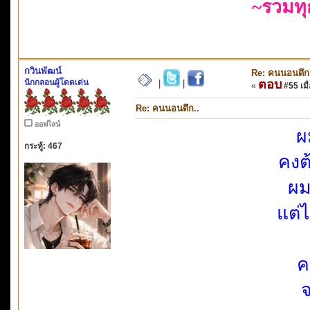
~รวมท
กวินพัฒน์
Re: คนนอนดึก
นักกลอนผู้โดดเด่น
ตอบ
|
|
«
#55 เมื่
Re: คนนอนดึก..
ออฟไลน์
ผ
กระทู้: 467
คงต
ผม
แต่
ค
จ