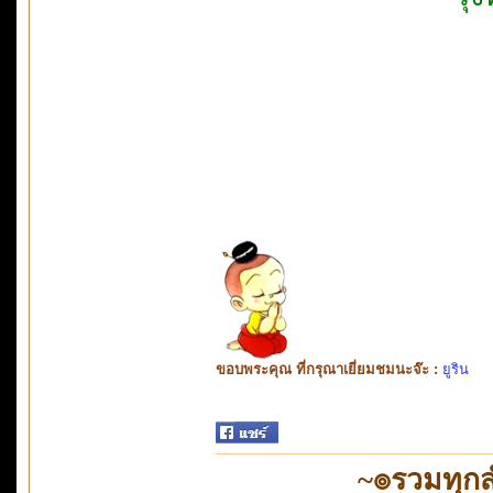
ขอบพระคุณ ที่กรุณาเยี่ยมชมนะจ๊ะ :
ยูริน
~๏รวมทุก