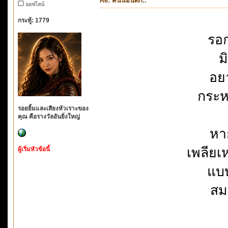
Re: คนนอนดึก..
ออฟไลน์
กระทู้: 1779
รอก
ม
อย
กระหน
รอยยิ้มและเสียงหัวเราะของ
คุณ คือรางวัลอันยิ่งใหญ่
หา
เพลียเ
ผู้เริ่มหัวข้อนี้
แบบ
สม