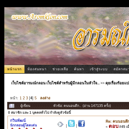
หน้าแรก
ห้องสนทนา
ช่วยเหลือ
ค้นหา
เข้าสู่ระบบ
สมัครสม
เว็บไซต์อารมณ์กลอน เว็บไซต์สำหรับผู้มีกลอนในหัวใจ..
>>
คุยเรื่องร้อ
หน้า:
1
2
3
[
4
]
5
ลงล่าง
ผู้เขียน
หัวข้อ: คนนอนดึก.. (อ่าน 147135 ครั้ง)
0 สมาชิก
และ 1 บุคคลทั่วไป กำลังดูหัวข้อนี้
กวินพัฒน์
Re: คนนอนดึก
นักกลอนผู้โดดเด่น
ตอบ
|
|
«
#45 เมื