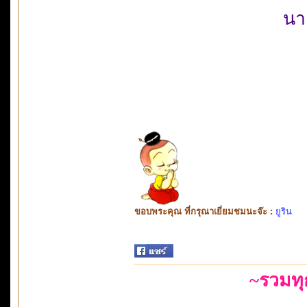
นา
ขอบพระคุณ ที่กรุณาเยี่ยมชมนะจ๊ะ :
ยูริน
~รวมท