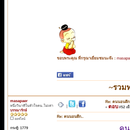
ขอบพระคุณ ที่กรุณาเยี่ยมชมนะจ๊ะ :
masapa
~รวมท
masapaer
Re: คนนอนดึก
หนึ่งวินาทีในหัวใจคน..ไม่เท่า
ตอบ
|
|
«
#52 เมื่
บรรณารักษ์
Re: คนนอนดึก..
ออฟไลน์
คน
กระทู้: 1779