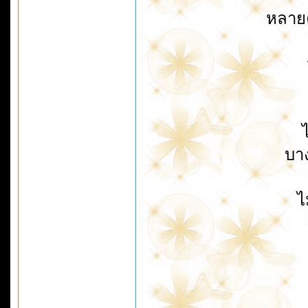
หลายค
บาง
ไ