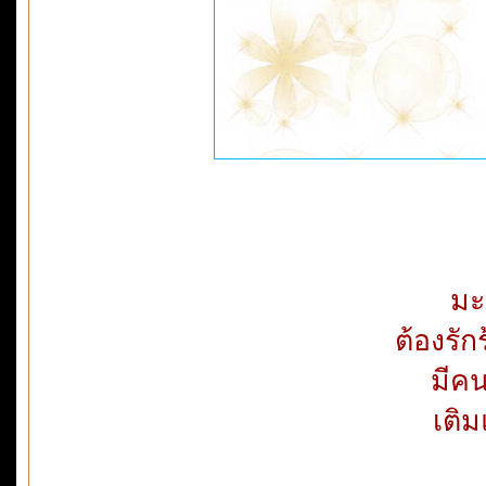
มะ
ต้องรั
มีคน
เติม