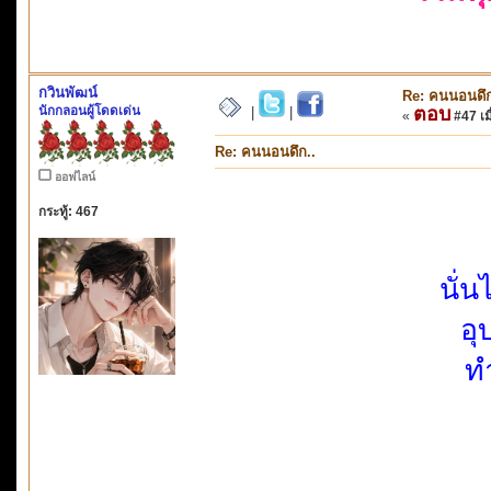
กวินพัฒน์
Re: คนนอนดึก
นักกลอนผู้โดดเด่น
ตอบ
|
|
«
#47 เมื
Re: คนนอนดึก..
ออฟไลน์
กระทู้: 467
นั่น
อุ
ท