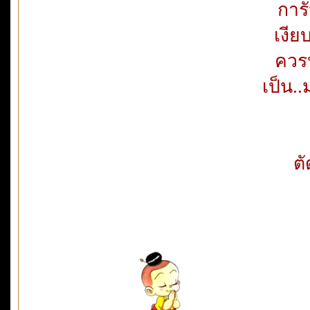
การ
เงีย
ควร
เป็น..
ตั