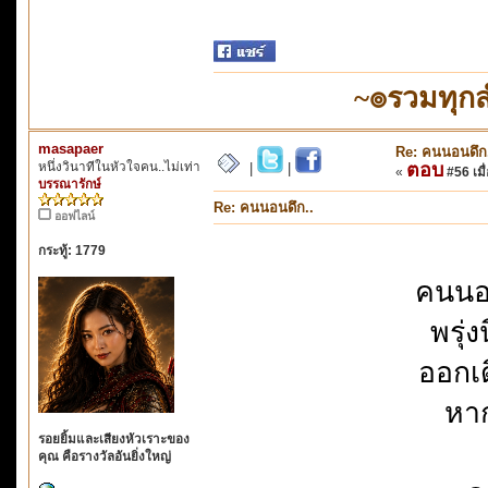
~๏รวมทุก
masapaer
Re: คนนอนดึก
หนึ่งวินาทีในหัวใจคน..ไม่เท่า
ตอบ
|
|
«
#56 เมื่
บรรณารักษ์
Re: คนนอนดึก..
ออฟไลน์
กระทู้: 1779
คนนอ
พรุ่
ออกเ
หาก
รอยยิ้มและเสียงหัวเราะของ
คุณ คือรางวัลอันยิ่งใหญ่