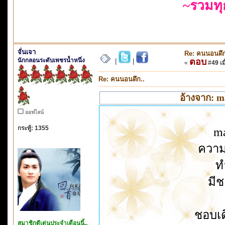
~รวมท
จั่นเจา
Re: คนนอนดึก
นักกลอนระดับเพชรน้ำหนึ่ง
ตอบ
|
|
«
#49 เมื
Re: คนนอนดึก..
อ้างจาก: m
ออฟไลน์
กระทู้: 1355
m
ความห
ท
มี
ชอบเด
สมาชิกดีเด่นประจำเดือนนี้..