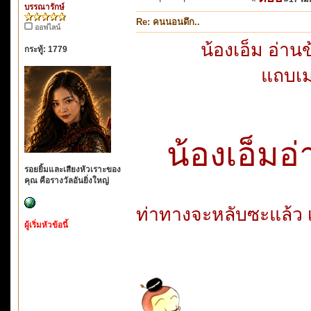
บรรณารักษ์
Re: คนนอนดึก..
ออฟไลน์
น้องเอ็ม อ่าน
กระทู้: 1779
แถบเม
น้องเอ็มอ
รอยยิ้มและเสียงหัวเราะของ
คุณ คือรางวัลอันยิ่งใหญ่
ท่าทางจะหลับซะแล้ว เ
ผู้เริ่มหัวข้อนี้