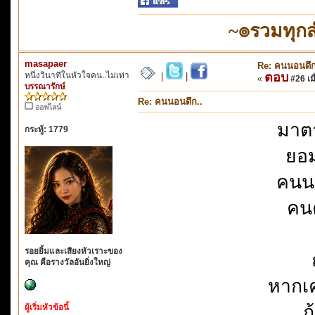
~๏รวมทุก
masapaer
Re: คนนอนดึก
หนึ่งวินาทีในหัวใจคน..ไม่เท่า
ตอบ
|
|
«
#26 เมื
บรรณารักษ์
Re: คนนอนดึก..
ออฟไลน์
มาต
กระทู้: 1779
ยอม
คนนอ
คนค
รอยยิ้มและเสียงหัวเราะของ
คุณ คือรางวัลอันยิ่งใหญ่
หากเค
ถ
ผู้เริ่มหัวข้อนี้