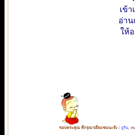
เข้
อ่า
ให้
ขอบพระคุณ ที่กรุณาเยี่ยมชมนะจ๊ะ :
ยูริน
,
ma