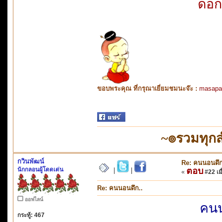
ดอก
ขอบพระคุณ ที่กรุณาเยี่ยมชมนะจ๊ะ :
masapa
~๏รวมทุก
กวินพัฒน์
Re: คนนอนดึก
นักกลอนผู้โดดเด่น
ตอบ
|
|
«
#22 เมื
Re: คนนอนดึก..
ออฟไลน์
คนน
กระทู้: 467