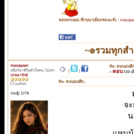
ขอบพระคุณ ที่กรุณาเยี่ยมชมนะจ๊ะ :
masapa
~๏รวมทุกส
masapaer
Re: คนนอนดึก
หนึ่งวินาทีในหัวใจคน..ไม่เท่า
ตอบ
|
|
«
#20 เมื
บรรณารักษ์
Re: คนนอนดึก..
ออฟไลน์
กระทู้: 1779
จะ
น
แหมน