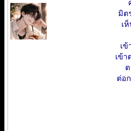
มิต
เห
เข้
เข้
ต
ต่อ