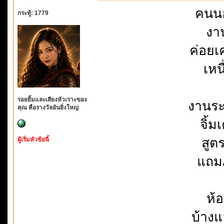
คนนอ
กระทู้: 1779
งา
ค่อยเ
เหน
รอยยิ้มและเสียงหัวเราะของ
งานระ
คุณ คือรางวัลอันยิ่งใหญ่
จิ้ม
สูต
ผู้เริ่มหัวข้อนี้
แถมภ
ห้
บ้าง