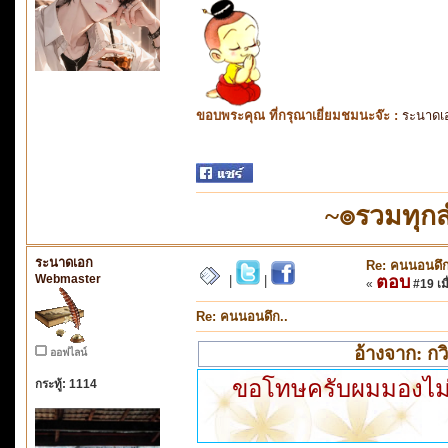
ขอบพระคุณ ที่กรุณาเยี่ยมชมนะจ๊ะ :
ระนาดเ
~๏รวมทุก
ระนาดเอก
Re: คนนอนดึก
Webmaster
ตอบ
|
|
«
#19 เมื
Re: คนนอนดึก..
อ้างจาก: กว
ออฟไลน์
ขอโทษครับผมมองไม่เ
กระทู้: 1114