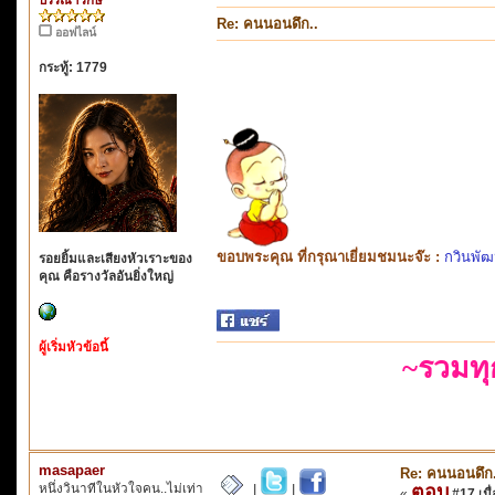
Re: คนนอนดึก..
ออฟไลน์
กระทู้: 1779
ขอบพระคุณ ที่กรุณาเยี่ยมชมนะจ๊ะ :
กวินพัฒ
รอยยิ้มและเสียงหัวเราะของ
คุณ คือรางวัลอันยิ่งใหญ่
ผู้เริ่มหัวข้อนี้
~รวมท
masapaer
Re: คนนอนดึก.
หนึ่งวินาทีในหัวใจคน..ไม่เท่า
ตอบ
|
|
«
#17 เมื่