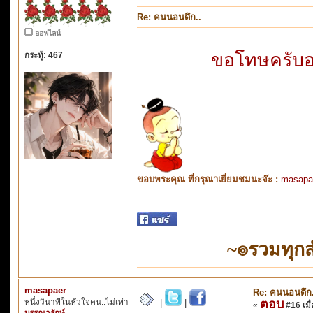
Re: คนนอนดึก..
ออฟไลน์
ขอโทษครับ
กระทู้: 467
ขอบพระคุณ ที่กรุณาเยี่ยมชมนะจ๊ะ :
masapa
~๏รวมทุก
masapaer
Re: คนนอนดึก.
หนึ่งวินาทีในหัวใจคน..ไม่เท่า
ตอบ
|
|
«
#16 เมื่
บรรณารักษ์