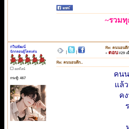
~รวมท
กวินพัฒน์
Re: คนนอนดึก
นักกลอนผู้โดดเด่น
ตอบ
|
|
«
#29 เมื
Re: คนนอนดึก..
ออฟไลน์
คนน
กระทู้: 467
แล้
คง
ร