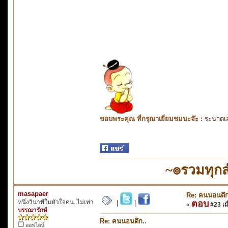
ขอบพระคุณ ที่กรุณาเยี่ยมชมนะจ๊ะ :
ระนาดเ
~๏รวมทุก
masapaer
Re: คนนอนดึก
หนึ่งวินาทีในหัวใจคน..ไม่เท่า
ตอบ
|
|
«
#23 เมื
บรรณารักษ์
Re: คนนอนดึก..
ออฟไลน์