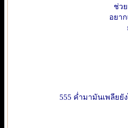
ช่ว
อยากเ
555 ค่ำมามันเพลียยัง