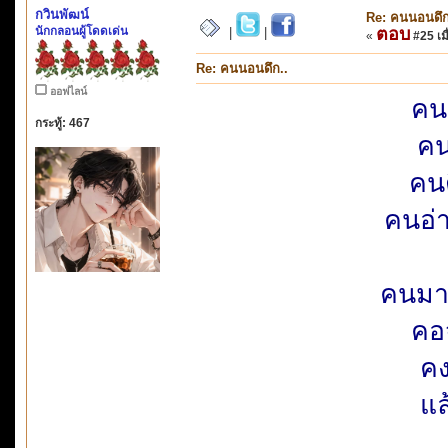
กวินพัฒน์
Re: คนนอนดึก
นักกลอนผู้โดดเด่น
ตอบ
|
|
«
#25 เมื
Re: คนนอนดึก..
ออฟไลน์
คน
กระทู้: 467
คน
คนต
คนอ่
คนมา
คอ
คง
แ