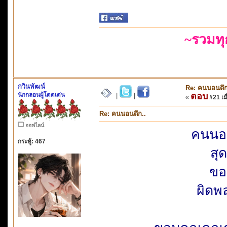
~รวมท
กวินพัฒน์
Re: คนนอนดึก
นักกลอนผู้โดดเด่น
ตอบ
|
|
«
#21 เมื
Re: คนนอนดึก..
ออฟไลน์
คนนอน
กระทู้: 467
สุ
ขอ
ผิดพ