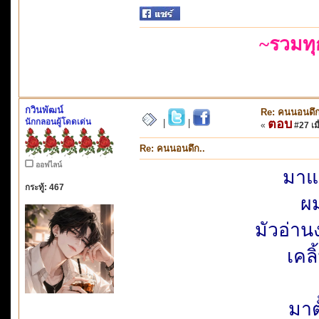
~รวมท
กวินพัฒน์
Re: คนนอนดึก
นักกลอนผู้โดดเด่น
ตอบ
|
|
«
#27 เมื
Re: คนนอนดึก..
ออฟไลน์
มาแ
กระทู้: 467
ผม
มัวอ่าน
เคล
มาต