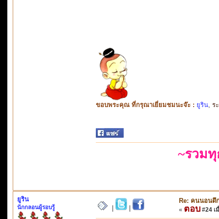
ขอบพระคุณ ที่กรุณาเยี่ยมชมนะจ๊ะ :
ยูริน
,
ร
~รวมท
ยูริน
Re: คนนอนดึก
นักกลอนผู้รอบรู้
ตอบ
|
|
«
#24 เมื