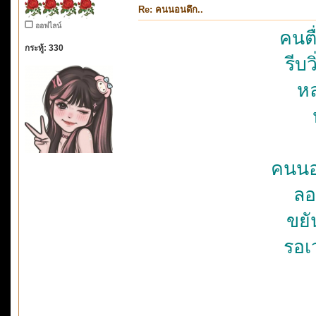
Re: คนนอนดึก..
ออฟไลน์
คนตื
กระทู้: 330
รีบ
หล
คนนอน
ลอ
ขยั
รอเ