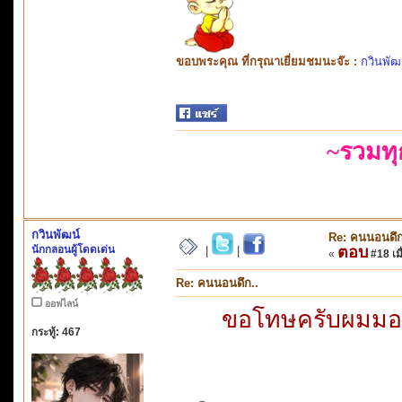
ขอบพระคุณ ที่กรุณาเยี่ยมชมนะจ๊ะ :
กวินพัฒ
~รวมท
กวินพัฒน์
Re: คนนอนดึก
นักกลอนผู้โดดเด่น
ตอบ
|
|
«
#18 เมื
Re: คนนอนดึก..
ออฟไลน์
ขอโทษครับผมมองไ
กระทู้: 467