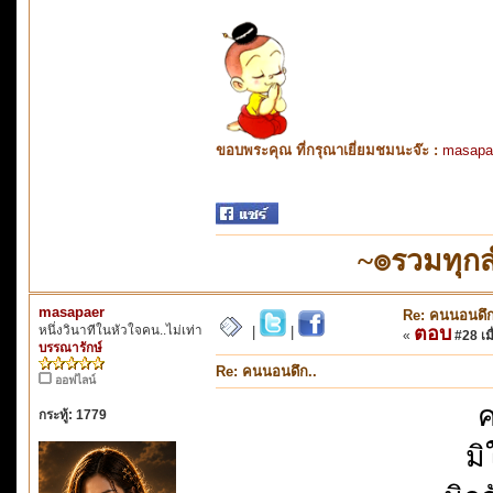
ขอบพระคุณ ที่กรุณาเยี่ยมชมนะจ๊ะ :
masapa
~๏รวมทุก
masapaer
Re: คนนอนดึก
หนึ่งวินาทีในหัวใจคน..ไม่เท่า
ตอบ
|
|
«
#28 เมื
บรรณารักษ์
Re: คนนอนดึก..
ออฟไลน์
ค
กระทู้: 1779
มิ