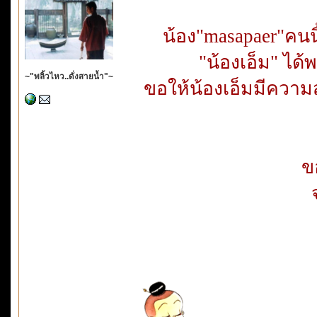
น้อง"masapaer"คนน
"น้องเอ็ม" ได้พ
~"พลิ้วไหว..ดั่งสายน้ำ"~
ขอให้น้องเอ็มมีความ
ข