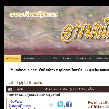
หน้าแรก
ห้องสนทนา
ช่วยเหลือ
ค้นหา
เข้าสู่ระบบ
สมัครสม
เว็บไซต์อารมณ์กลอน เว็บไซต์สำหรับผู้มีกลอนในหัวใจ..
>>
คุยเรื่องร้อ
หน้า:
1
[
2
]
3
4
5
ลงล่าง
ผู้เขียน
หัวข้อ: คนนอนดึก.. (อ่าน 147271 ครั้ง)
0 สมาชิก
และ 2 บุคคลทั่วไป กำลังดูหัวข้อนี้
กวินพัฒน์
Re: คนนอนดึก.
นักกลอนผู้โดดเด่น
ตอบ
|
|
«
#15 เมื่