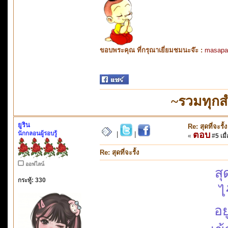
ขอบพระคุณ ที่กรุณาเยี่ยมชมนะจ๊ะ :
masapa
~รวมทุกส
ยูริน
Re: สุดที่จะรั้ง
นักกลอนผู้รอบรู้
ตอบ
|
|
«
#5 เมื่
Re: สุดที่จะรั้ง
ออฟไลน์
สุ
กระทู้: 330
ไ
อย