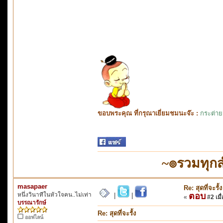
ขอบพระคุณ ที่กรุณาเยี่ยมชมนะจ๊ะ :
กระต่าย
~๏รวมทุก
masapaer
Re: สุดที่จะรั้ง
หนึ่งวินาทีในหัวใจคน..ไม่เท่า
ตอบ
|
|
«
#2 เมื่
บรรณารักษ์
Re: สุดที่จะรั้ง
ออฟไลน์