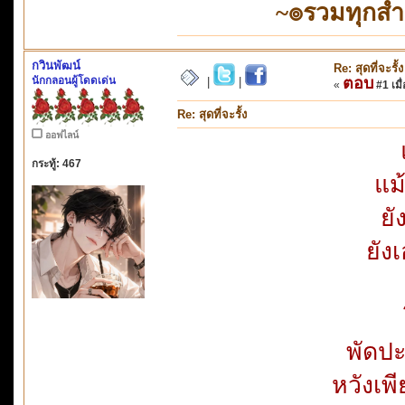
~๏รวมทุกส
กวินพัฒน์
Re: สุดที่จะรั้ง
นักกลอนผู้โดดเด่น
ตอบ
|
|
«
#1 เมื่
Re: สุดที่จะรั้ง
ออฟไลน์
กระทู้: 467
แม
ยั
ยัง
พัดป
หวังเพ