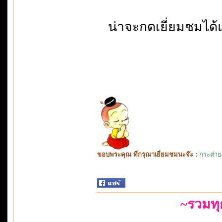
น่าจะกดเยี่ยมชมได้
ขอบพระคุณ ที่กรุณาเยี่ยมชมนะจ๊ะ :
กระต่าย
~รวมท