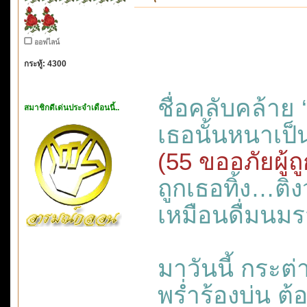
ออฟไลน์
กระทู้: 4300
ชื่อคลับคล้าย
สมาชิกดีเด่นประจำเดือนนี้..
เธอนั้นหนาเป็
(55 ขออภัยผู้
ถูกเธอทิ้ง…ต
เหมือนดื่มนมร
มาวันนี้ กระต
พร่ำร้องบ่น ต้