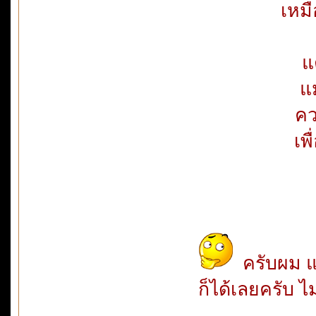
เหมื
แ
แ
คว
เพ
ครับผม แป
ก็ได้เลยครับ 