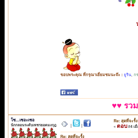
ขอบพระคุณ ที่กรุณาเยี่ยมชมนะจ๊ะ :
ยูริน
,
กร
♥♥ รวม
โซ...เซอะเซอ
Re: สุดที่จะรั้ง
นักกลอนระดับเพชรยอดมงกุฎ
ตอบ
|
|
«
#4 เมื่
Re: สุดที่จะรั้ง