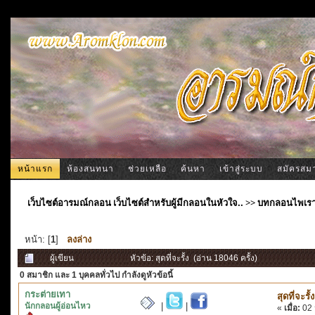
หน้าแรก
ห้องสนทนา
ช่วยเหลือ
ค้นหา
เข้าสู่ระบบ
สมัครสม
เว็บไซต์อารมณ์กลอน เว็บไซต์สำหรับผู้มีกลอนในหัวใจ..
>>
บทกลอนไพเร
หน้า: [
1
]
ลงล่าง
ผู้เขียน
หัวข้อ: สุดที่จะรั้ง (อ่าน 18046 ครั้ง)
0 สมาชิก
และ 1 บุคคลทั่วไป กำลังดูหัวข้อนี้
กระต่ายเทา
สุดที่จะรั้ง
นักกลอนผู้อ่อนไหว
|
|
«
เมื่อ:
02 