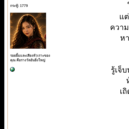
กระทู้: 1779
แต
ความเ
หา
รอยยิ้มและเสียงหัวเราะของ
คุณ คือรางวัลอันยิ่งใหญ่
รู้เ
เถ