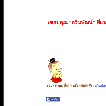
(ขอบคุณ "กวินพัฒน์" ที่แนะ
ขอบพระคุณ ที่กรุณาเยี่ยมชมนะจ๊ะ :
กวินพัฒ