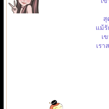
เข
สุ
แม้ร
เข
เราส