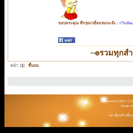
ขอบพระคุณ ที่กรุณาเยี่ยมชมนะจ๊ะ :
กวินพัฒ
~๏รวมทุกส
หน้า: [
1
]
ขึ้นบน
Powered by SMF 1.1.1
Simple A
หน้านี้ถูกสร้างขึ้